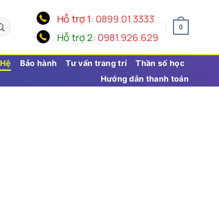
Hỗ trợ 1:
0899.01.3333
0
Hỗ trợ 2:
0981.926.629
 Hệ
Bảo hành
Tư vấn trang trí
Thần số học
Hướng dẫn thanh toán