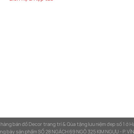
hàng bán đồ Decor trang trí & Qùa tặng lưu niệm đep số 1 ở H
g bày sản phẩm SỐ 28 NGÁCH 69 NGÕ 325 KIM NGƯU - P. VĨNH