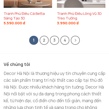
trị theo thời gian.
Ngoài những món đồ phù điêu trang trí tường. Bạn
Tranh Phù Điêu Cá Betta
Tranh Phù Điêu Lông Vũ 3D
Sáng Tạo 3D
Treo Tường
có thể dùng
gương trang trí
, tranh và đồng hồ,….
5.590.000
₫
3.990.000
₫
Giúp ngôi nhà bạn trở nên sang trọng hơn.
1
2
3
4
Về chúng tôi
Decor Hà Nội là thương hiệu uy tín chuyên cung cấp
các sản phẩm trang trí nội thất cao cấp tại thủ đô
Hà Nội. Được nhiều khách hàng tin tưởng, Decor Hà
Nội nổi bật với sự đa dạng trong phong cách thiết
kế, từ hiện đại, cổ điển cho đến tối giản, mang đến
những lựa chọn tinh tế và sang trọng cho không