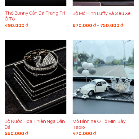
biến cho việc trang trí taplo. Những loại cây như
sen đá, xương rồng, hoặc các loại cây cảnh nhỏ
Thỏ Bunny Gắn Đá Trang Trí
Bộ Mô Hình Luffy Và Siêu Xe
Ô Tô
không chỉ mang lại vẻ đẹp tự nhiên mà còn giúp cải
Khoản
490.000
₫
670.000
₫
–
750.000
₫
giá:
thiện không khí bên trong xe.
từ
670.00
đến
750.00
Bộ Nước Hoa Thiên Nga Gắn
Mô Hình Xe Ô Tô Mini Bày
Đá
Taplo
560.000
₫
470.000
₫