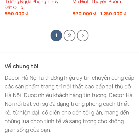
Tượng Ngựa Phong Thủy
Mô Hình Thuyền Buồm
Đặt Ô Tô
Khoả
990.000
₫
970.000
₫
–
1.250.000
₫
giá:
từ
970.0
đến
1
2
1.250.
Về chúng tôi
Decor Hà Nội là thương hiệu uy tín chuyên cung cấp
các sản phẩm trang trí nội thất cao cấp tại thủ đô
Hà Nội. Được nhiều khách hàng tin tưởng, Decor Hà
Nội nổi bật với sự đa dạng trong phong cách thiết
kế, từ hiện đại, cổ điển cho đến tối giản, mang đến
những lựa chọn tinh tế và sang trọng cho không
gian sống của bạn.