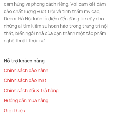
cảm hứng và phong cách riêng. Với cam kết đảm
Những mẫu điện thoại với bàn xoay cổ điển và dây
bảo chất lượng vượt trội và tính thẩm mỹ cao,
cáp xoắn gợi nhớ đến thập niên 70-80, thường phù
Decor Hà Nội luôn là điểm đến đáng tin cậy cho
hợp cho phòng ngủ hoặc bàn làm việc, tạo điểm
những ai tìm kiếm sự hoàn hảo trong trang trí nội
nhấn tinh tế và hoài cổ.
thất, biến ngôi nhà của bạn thành một tác phẩm
nghệ thuật thực sự.
Lý Do Điện Thoại Cổ Decor Được Yêu
Thích
Đậm Chất Hoài Cổ Và Lịch Sử
Hỗ trợ khách hàng
Các mẫu điện thoại cổ được mô phỏng lại từ những
Chính sách bảo hành
thiết kế truyền thống, giúp người sở hữu trải
Chính sách bảo mật
nghiệm một phần của quá khứ. Phong cách hoài cổ
Chính sách đổi & trả hàng
mang lại cảm giác ấm cúng và độc đáo cho không
gian.
Hướng dẫn mua hàng
Giới thiệu
Sự Độc Đáo Và Khác Biệt