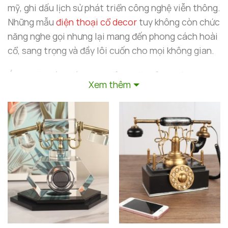
mỹ, ghi dấu lịch sử phát triển công nghệ viễn thông.
Những mẫu
điện thoại cổ decor
tuy không còn chức
năng nghe gọi nhưng lại mang đến phong cách hoài
cổ, sang trọng và đầy lôi cuốn cho mọi không gian.
Ý Nghĩa Và Giá Trị Thẩm Mỹ Của Điện
Xem thêm
Thoại Cổ Decor
Điện thoại cổ trong trang trí vượt xa một món
decor để bàn
thông thường. Mỗi thiết kế, từ núm
xoay số đến thân máy vuông vức hay uốn lượn, đều
gợi nhắc về những thời đại đã qua, mang đến vẻ đẹp
lịch sử độc đáo. Những sản phẩm này được thiết kế
hoài cổ nhưng vẫn sử dụng chất liệu và màu sắc
hiện đại, dễ dàng kết hợp với nhiều phong cách nội
thất.