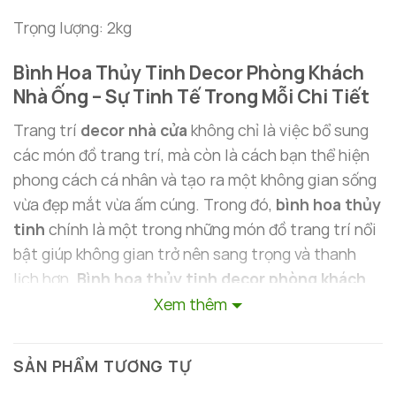
Trọng lượng: 2kg
Bình Hoa Thủy Tinh Decor Phòng Khách
Nhà Ống – Sự Tinh Tế Trong Mỗi Chi Tiết
Trang trí
decor nhà cửa
không chỉ là việc bổ sung
các món đồ trang trí, mà còn là cách bạn thể hiện
phong cách cá nhân và tạo ra một không gian sống
vừa đẹp mắt vừa ấm cúng. Trong đó,
bình hoa thủy
tinh
chính là một trong những món đồ trang trí nổi
bật giúp không gian trở nên sang trọng và thanh
lịch hơn.
Bình hoa thủy tinh decor phòng khách
nhà ống
từ
Decor Hà Nội
là lựa chọn hoàn hảo để
Xem thêm
biến không gian sống của bạn trở nên nổi bật và đầy
cảm hứng.
SẢN PHẨM TƯƠNG TỰ