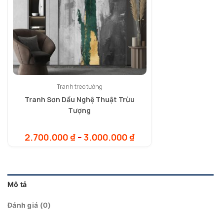
Tranh treo tường
Tranh Sơn Dầu Nghệ Thuật Trừu
Tượng
Khoảng
2.700.000
₫
–
3.000.000
₫
giá:
từ
2.700.000 ₫
đến
3.000.000 ₫
Mô tả
Đánh giá (0)