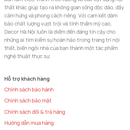
Decor Nhà Cửa – Sự Sang Trọng Và Tinh
thất khác giúp tạo ra không gian sống độc đáo, đầy
Tế Từ Chi Tiết Nhỏ
cảm hứng và phong cách riêng. Với cam kết đảm
Việc lựa chọn
decor nhà cửa
sao cho phù hợp với
bảo chất lượng vượt trội và tính thẩm mỹ cao,
không gian sống là điều quan trọng để tạo nên sự
Decor Hà Nội luôn là điểm đến đáng tin cậy cho
hài hòa và phong cách cho toàn bộ ngôi nhà.
Bình
những ai tìm kiếm sự hoàn hảo trong trang trí nội
hoa thủy tinh
không chỉ là món đồ trang trí đẹp
thất, biến ngôi nhà của bạn thành một tác phẩm
mắt mà còn giúp không gian của bạn thêm phần
nghệ thuật thực sự.
tươi mới và đầy nghệ thuật. Đặc biệt, với
chất liệu
thủy tinh cao cấp
và
kim loại mạ không gỉ
, sản
phẩm này mang đến sự sang trọng, tinh tế và bền bỉ
Hỗ trợ khách hàng
theo thời gian.
Chính sách bảo hành
Chính sách bảo mật
Được thiết kế với sự đơn giản nhưng đầy ấn tượng,
bình hoa thủy tinh
có thể dễ dàng kết hợp với các
Chính sách đổi & trả hàng
món đồ trang trí khác như
đèn bàn
,
tranh treo
Hướng dẫn mua hàng
tường
hay
chậu cây cảnh
, tạo ra một không gian