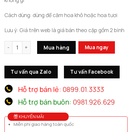
không gỉ
Cách dùng: dùng để căm hoa khô hoặc hoa tươi
Lưu ý: Giá trên web là giá bán theo cặp gồm 2 bình
Bình Hoa Thủy Tinh Decor Phòng Khách Nhà Ống số lượ
Mua hàng
Mua ngay
Tư vấn qua Zalo
Tư vấn Facebook
Hỗ trợ bán lẻ:
0899.01.3333
Hỗ trợ bán buôn:
0981.926.629
KHUYẾN MÃI
Miễn phí giao hàng toàn quốc