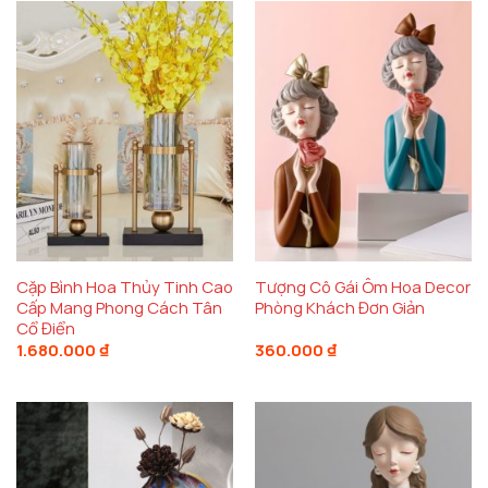
Với thiết kế đơn giản nhưng đầy tinh tế, chiếc
bình
hoa thủy tinh
không chỉ dùng để cắm hoa mà còn
có thể làm điểm nhấn cho không gian phòng khách,
làm sáng bừng mọi góc nhỏ trong nhà. Đặc biệt,
sản phẩm được làm từ
thủy tinh cao cấp
, kết hợp
với
kim loại mạ không gỉ
, mang lại độ bền cao và vẻ
đẹp lâu dài. Đây là một món
decor để bàn đẹp
,
không thể thiếu trong bất kỳ không gian sống nào
yêu thích sự sang trọng và thanh lịch.
Cặp Bình Hoa Thủy Tinh Cao
Tượng Cô Gái Ôm Hoa Decor
Cấp Mang Phong Cách Tân
Phòng Khách Đơn Giản
Cổ Điển
1.680.000
₫
360.000
₫