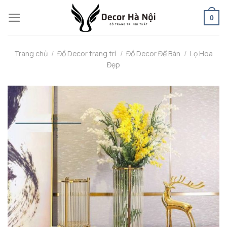
Skip
0
to
content
Trang chủ
/
Đồ Decor trang trí
/
Đồ Decor Để Bàn
/
Lọ Hoa
Đẹp