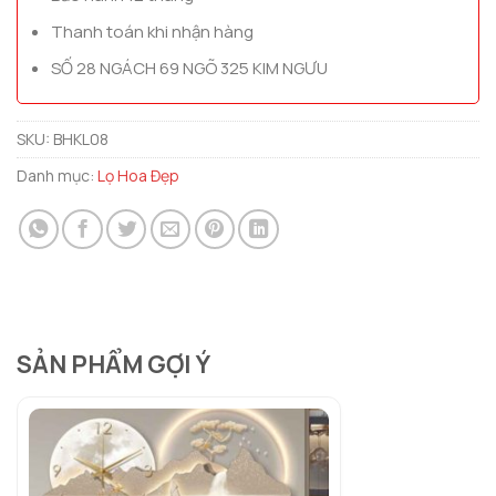
Thanh toán khi nhận hàng
SỐ 28 NGÁCH 69 NGÕ 325 KIM NGƯU
SKU:
BHKL08
Danh mục:
Lọ Hoa Đẹp
SẢN PHẨM GỢI Ý