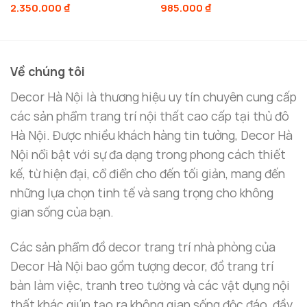
2.350.000
₫
985.000
₫
Về chúng tôi
Bình hoa thủy tinh sang trọng phòng khách
Decor Hà Nội là thương hiệu uy tín chuyên cung cấp
Decor Nhà Cửa – Sự Sang Trọng Và Tinh
các sản phẩm trang trí nội thất cao cấp tại thủ đô
Tế Cho Không Gian Sống
Hà Nội. Được nhiều khách hàng tin tưởng, Decor Hà
Khi trang trí
decor nhà cửa
, sự lựa chọn thông
Nội nổi bật với sự đa dạng trong phong cách thiết
minh sẽ giúp không gian sống trở nên sang trọng,
kế, từ hiện đại, cổ điển cho đến tối giản, mang đến
độc đáo và tinh tế.
Bình hoa thủy tinh sang trọng
những lựa chọn tinh tế và sang trọng cho không
từ
Decor Hà Nội
chính là sự kết hợp hoàn hảo giữa
gian sống của bạn.
sự tiện dụng và thẩm mỹ. Được làm từ
thủy tinh
Các sản phẩm đồ decor trang trí nhà phòng của
cao cấp
và kết hợp với
kim loại mạ không gỉ
, sản
Decor Hà Nội bao gồm tượng decor, đồ trang trí
phẩm này có độ bền cao và khả năng chống trầy
bàn làm việc, tranh treo tường và các vật dụng nội
xước tốt, giúp giữ được vẻ đẹp lâu dài.
thất khác giúp tạo ra không gian sống độc đáo, đầy