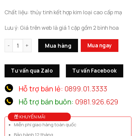
Chất liệu: thủy tinh kết hợp kim loại cao cấp mạ
Lưu ý: Giá trên web là giá 1 cặp gồm 2 bình hoa
Cặp Bình Thủy Tinh Cắm Hoa Tươi, Hoa Khô số lượng
Mua hàng
Mua ngay
Tư vấn qua Zalo
Tư vấn Facebook
Hỗ trợ bán lẻ:
0899.01.3333
Hỗ trợ bán buôn:
0981.926.629
KHUYẾN MÃI
Miễn phí giao hàng toàn quốc
Bảo hành 12 tháng