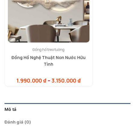
Đồng hồ treo tường
Đồng Hồ Nghệ Thuật Non Nước Hữu
Tình
Khoảng
1.990.000
₫
–
3.150.000
₫
giá:
từ
1.990.000 ₫
đến
3.150.000 ₫
Mô tả
Đánh giá (0)