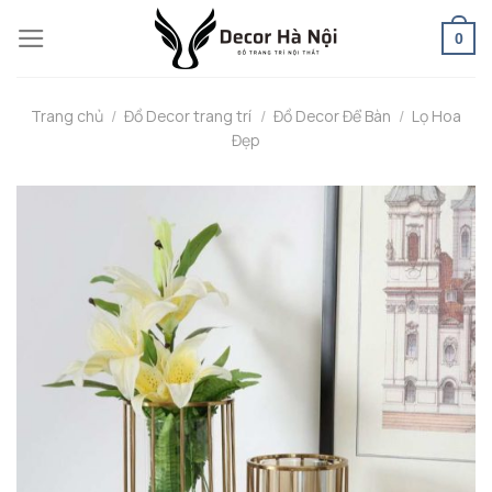
Skip
0
to
content
Trang chủ
/
Đồ Decor trang trí
/
Đồ Decor Để Bàn
/
Lọ Hoa
Đẹp