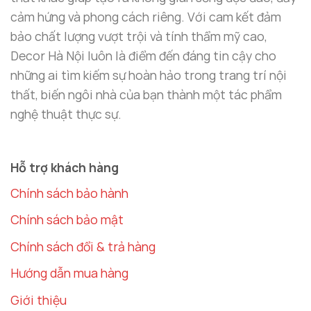
Đặt
bình hoa thủy tinh sang trọng
trong phòng
cảm hứng và phong cách riêng. Với cam kết đảm
khách sẽ mang đến một không gian sống lý tưởng,
bảo chất lượng vượt trội và tính thẩm mỹ cao,
thanh lịch và đầy cảm hứng. Không chỉ là món đồ
Decor Hà Nội luôn là điểm đến đáng tin cậy cho
trang trí đơn giản,
bình hoa thủy tinh
còn là món
những ai tìm kiếm sự hoàn hảo trong trang trí nội
đồ mang lại may mắn và tài lộc, theo quan niệm
thất, biến ngôi nhà của bạn thành một tác phẩm
phong thủy. Đặc biệt, với vẻ đẹp tinh tế, sản phẩm
nghệ thuật thực sự.
dễ dàng kết hợp với các món đồ nội thất khác, từ
ghế sofa, kệ tivi đến các đồ decor khác, tạo ra một
Hỗ trợ khách hàng
không gian sống hoàn hảo.
Chính sách bảo hành
Chính sách bảo mật
Chính sách đổi & trả hàng
Hướng dẫn mua hàng
Giới thiệu