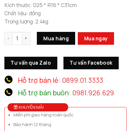
Kích thước: D25 * R16 * C31cm
Chất liệu: đồng
Trọng lượng: 2.4kg
Đôi Chim Én Xuân Biểu Tượng Hạnh Phúc Và Phồn Thịnh 
Mua hàng
Mua ngay
Tư vấn qua Zalo
Tư vấn Facebook
Hỗ trợ bán lẻ:
0899.01.3333
Hỗ trợ bán buôn:
0981.926.629
KHUYẾN MÃI
Miễn phí giao hàng toàn quốc
Bảo hành 12 tháng