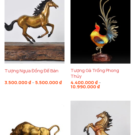
Tượng Gà Trống Phong
Tượng Ngựa Đồng Để Bàn
Thủy
Khoảng
3.500.000
₫
–
5.500.000
₫
4.400.000
₫
–
giá:
Khoảng
10.990.000
₫
từ
giá:
3.500.000 ₫
từ
đến
4.400.000 ₫
5.500.000 ₫
đến
10.990.000 ₫