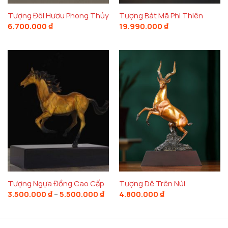
Tượng Đôi Hươu Phong Thủy
Tượng Bát Mã Phi Thiên
6.700.000
₫
19.990.000
₫
Tượng Ngựa Đồng Cao Cấp
Tượng Dê Trên Núi
Khoảng
3.500.000
₫
–
5.500.000
₫
4.800.000
₫
giá:
từ
3.500.000 ₫
đến