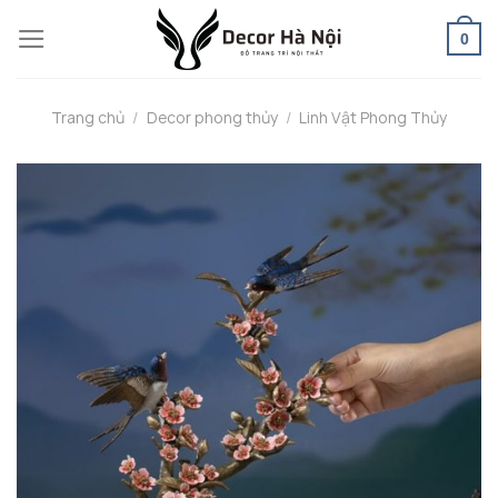
Skip
0
to
content
Trang chủ
/
Decor phong thủy
/
Linh Vật Phong Thủy