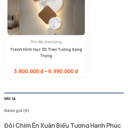
Phù điêu treo tường
Tranh Hình Học 3D Treo Tường Sang
Trọng
Khoảng
3.800.000
₫
–
6.990.000
₫
giá:
từ
3.800.000 ₫
đến
6.990.000 ₫
Mô tả
Đánh giá (0)
Đôi Chim Én Xuân Biểu Tượng Hạnh Phúc