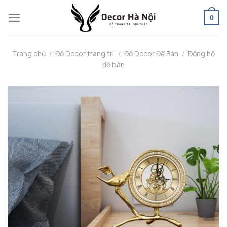
Skip
0
to
content
Trang chủ
/
Đồ Decor trang trí
/
Đồ Decor Để Bàn
/
Đồng hồ
để bàn