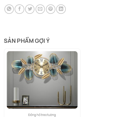
SẢN PHẨM GỢI Ý
Đồng hồ treo tường