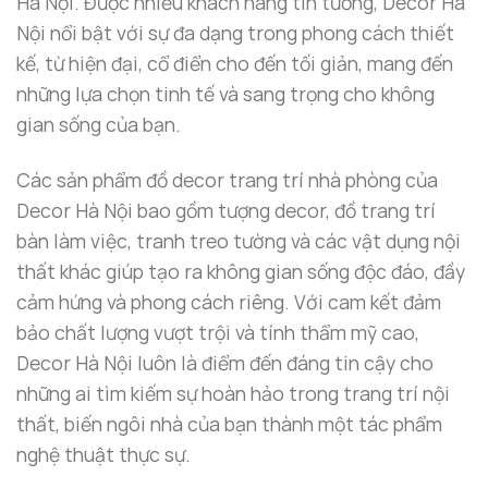
Hà Nội. Được nhiều khách hàng tin tưởng, Decor Hà
Nội nổi bật với sự đa dạng trong phong cách thiết
kế, từ hiện đại, cổ điển cho đến tối giản, mang đến
những lựa chọn tinh tế và sang trọng cho không
gian sống của bạn.
Đồng hồ để bàn cao cấp phong cách cổ điển decor
Các sản phẩm đồ decor trang trí nhà phòng của
phòng khách
Decor Hà Nội bao gồm tượng decor, đồ trang trí
bàn làm việc, tranh treo tường và các vật dụng nội
Tại Sao Bạn Nên Chọn Đồng Hồ Cổ Điển
thất khác giúp tạo ra không gian sống độc đáo, đầy
Cho Không Gian Sống?
cảm hứng và phong cách riêng. Với cam kết đảm
Tính Thẩm Mỹ Cao
bảo chất lượng vượt trội và tính thẩm mỹ cao,
Một chiếc
đồng hồ để bàn đẹp
luôn có tác dụng
Decor Hà Nội luôn là điểm đến đáng tin cậy cho
làm đẹp không gian một cách nhanh chóng và dễ
những ai tìm kiếm sự hoàn hảo trong trang trí nội
dàng. Đặc biệt, các mẫu đồng hồ cổ điển của
Decor
thất, biến ngôi nhà của bạn thành một tác phẩm
Hà Nội
được chế tác tỉ mỉ, kết hợp giữa sự thanh
nghệ thuật thực sự.
thoát của thiết kế và chất liệu đồng cao cấp. Hình