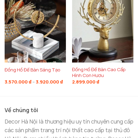
chọn một chiếc đồng hồ để bàn trang trí cho phòng
khách, phòng làm việc hoặc bất kỳ không gian nào
trong ngôi nhà của mình. Dù không gian của bạn
rộng rãi hay nhỏ gọn, các mẫu đồng hồ này đều có
thể tạo ra một điểm nhấn đặc biệt và phù hợp.
Đồng Hồ Để Bàn Cao Cấp
Đồng Hồ Để Bàn Sáng Tạo
Hình Con Hươu
Khoảng
3.570.000
₫
–
3.920.000
₫
2.899.000
₫
giá:
từ
3.570.000 ₫
đến
3.920.000 ₫
Về chúng tôi
Decor Hà Nội là thương hiệu uy tín chuyên cung cấp
các sản phẩm trang trí nội thất cao cấp tại thủ đô