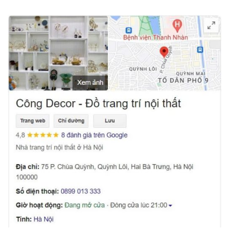
Bên cạnh việc làm đẹp cho không gian xe,
Hộp
khăn giấy thiên nga
còn là món phụ kiện rất tiện
ích. Với thiết kế thông minh, sản phẩm giúp bạn dễ
dàng lấy khăn giấy khi cần thiết mà không mất thời
gian tìm kiếm. Đây là một trong những món
phụ
kiện tiện ích ô tô đẹp
giúp không gian xe của bạn
trở nên gọn gàng, ngăn nắp và đầy đủ tiện nghi.
3. Dễ Dàng Kết Hợp Với Các Phụ Kiện Khác
Hộp khăn giấy thiên nga có thiết kế đơn giản nhưng
sang trọng, dễ dàng kết hợp với nhiều món
decor ô
tô
khác. Bạn có thể phối hợp nó với các phụ kiện
như
bọc vô lăng
,
thảm trải sàn
, hay
gương trang
trí
để tạo nên một không gian nội thất ô tô hài hòa
và đầy phong cách. Đây là một món đồ trang trí
không thể thiếu cho những ai yêu thích sự sang