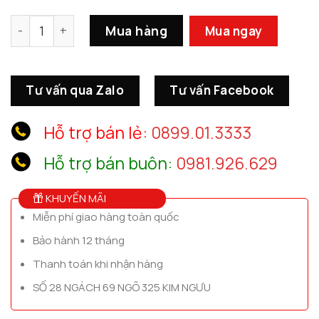
Hộp Khăn Giấy Thiên Nga số lượng
Mua hàng
Mua ngay
Tư vấn qua Zalo
Tư vấn Facebook
Hỗ trợ bán lẻ:
0899.01.3333
Hỗ trợ bán buôn:
0981.926.629
KHUYẾN MÃI
Miễn phí giao hàng toàn quốc
Bảo hành 12 tháng
Thanh toán khi nhận hàng
SỐ 28 NGÁCH 69 NGÕ 325 KIM NGƯU