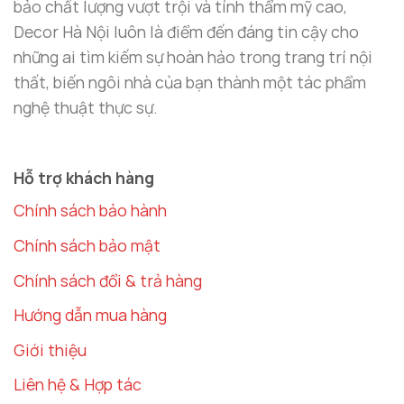
bảo chất lượng vượt trội và tính thẩm mỹ cao,
Decor Hà Nội luôn là điểm đến đáng tin cậy cho
Hộp khăn giấy thiên nga để oto đáng yêu
những ai tìm kiếm sự hoàn hảo trong trang trí nội
Tại Sao Nên Lựa Chọn Hộp Khăn Giấy
thất, biến ngôi nhà của bạn thành một tác phẩm
Thiên Nga Từ Decor Hà Nội?
nghệ thuật thực sự.
1. Chất Liệu Da Cao Cấp
Sản phẩm này được làm từ
da cao cấp
, không chỉ có
Hỗ trợ khách hàng
độ bền cao mà còn dễ dàng vệ sinh, giúp giữ hộp
Chính sách bảo hành
khăn giấy luôn như mới. Da cao cấp cũng mang lại
Chính sách bảo mật
cảm giác sang trọng, tạo điểm nhấn tinh tế cho nội
thất xe. Đặc biệt, chất liệu này rất dễ bảo quản và
Chính sách đổi & trả hàng
chống mài mòn, giúp sản phẩm bền lâu với thời
Hướng dẫn mua hàng
gian.
Giới thiệu
2. Tiện Ích Và Đẹp Mắt
Liên hệ & Hợp tác