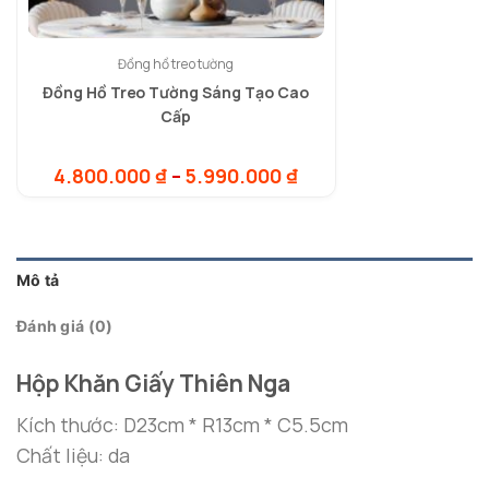
Đồng hồ treo tường
Đồng Hồ Treo Tường Sáng Tạo Cao
Cấp
Khoảng
4.800.000
₫
–
5.990.000
₫
giá:
từ
4.800.000 ₫
đến
5.990.000 ₫
Mô tả
Đánh giá (0)
Hộp Khăn Giấy Thiên Nga
Kích thước: D23cm * R13cm * C5.5cm
Chất liệu: da