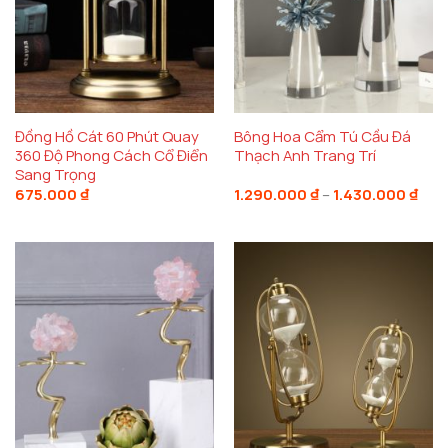
Đồng Hồ Cát 60 Phút Quay
Bông Hoa Cẩm Tú Cầu Đá
360 Độ Phong Cách Cổ Điển
Thạch Anh Trang Trí
Sang Trọng
Kho
675.000
₫
1.290.000
₫
–
1.430.000
₫
giá:
từ
1.29
đến
1.43
Đồng Hồ Cát 4 Trụ Đế Gỗ