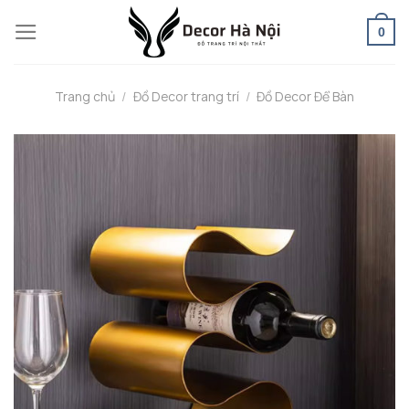
Skip
0
to
content
Trang chủ
/
Đồ Decor trang trí
/
Đồ Decor Để Bàn