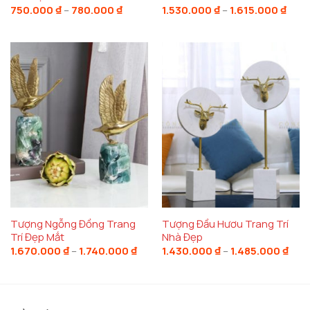
Khoảng
Kho
750.000
₫
–
780.000
₫
1.530.000
₫
–
1.615.000
₫
giá:
giá:
từ
từ
750.000 ₫
1.530
đến
đến
780.000 ₫
1.615
Tượng Ngỗng Đồng Trang
Tượng Đầu Hươu Trang Trí
Trí Đẹp Mắt
Nhà Đẹp
Khoảng
Kho
1.670.000
₫
–
1.740.000
₫
1.430.000
₫
–
1.485.000
₫
giá:
giá:
từ
từ
1.670.000 ₫
1.43
đến
đến
1.740.000 ₫
1.48