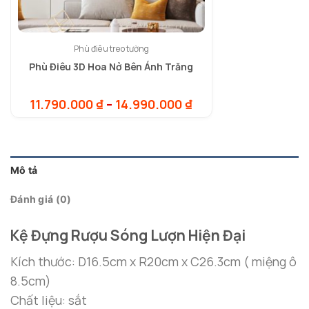
Phù điêu treo tường
Phù Điêu 3D Hoa Nở Bên Ánh Trăng
Khoảng
11.790.000
₫
–
14.990.000
₫
giá:
từ
11.790.000 ₫
đến
14.990.000 ₫
Mô tả
Đánh giá (0)
Kệ Đựng Rượu Sóng Lượn Hiện Đại
Kích thước: D16.5cm x R20cm x C26.3cm ( miệng ô
8.5cm)
Chất liệu: sắt