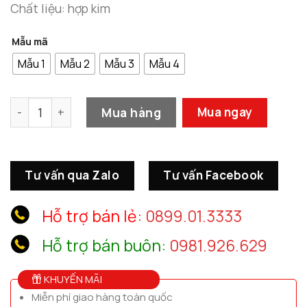
Chất liệu: hợp kim
Mẫu mã
Mẫu 1
Mẫu 2
Mẫu 3
Mẫu 4
Mô Hình Xe Ô Tô Mini Bày Taplo số lượng
Mua hàng
Mua ngay
Tư vấn qua Zalo
Tư vấn Facebook
Hỗ trợ bán lẻ:
0899.01.3333
Hỗ trợ bán buôn:
0981.926.629
KHUYẾN MÃI
Miễn phí giao hàng toàn quốc