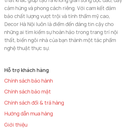
cảm hứng và phong cách riêng. Với cam kết đảm
bảo chất lượng vượt trội và tính thẩm mỹ cao,
Decor Hà Nội luôn là điểm đến đáng tin cậy cho
những ai tìm kiếm sự hoàn hảo trong trang trí nội
thất, biến ngôi nhà của bạn thành một tác phẩm
nghệ thuật thực sự.
Mô hình xe oto mini bày taplo kết hợp vương niệm
Hỗ trợ khách hàng
Decor Hà Nội – Thương Hiệu Uy Tín Cho
Chính sách bảo hành
Đồ Trang Trí Ô Tô Đẹp
Chính sách bảo mật
Tại Sao Nên Chọn Decor Hà Nội?
Chính sách đổi & trả hàng
Decor Hà Nội
là thương hiệu nổi tiếng trong lĩnh
vực
decor ô tô
, cung cấp các sản phẩm trang trí ô
Hướng dẫn mua hàng
tô chất lượng cao, giúp không gian xe của bạn trở
Giới thiệu
nên sang trọng và tinh tế. Các sản phẩm của
Decor