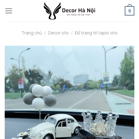
Skip
0
to
content
Trang chủ
/
Decor oto
/
Đồ trang trí taplo oto