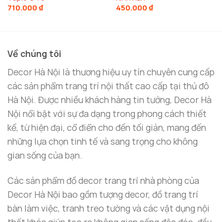
trong xe hoặc các yếu tố môi trường.
710.000
₫
450.000
₫
Với
Mô Hình Xe Ô Tô Mini Bày Taplo
, bạn sẽ không
phải lo lắng về việc sản phẩm bị hư hỏng hay phai
Về chúng tôi
màu theo thời gian. Chất liệu này cũng giúp sản
phẩm giữ được độ sáng bóng, tạo nên một điểm
Decor Hà Nội là thương hiệu uy tín chuyên cung cấp
nhấn đẹp mắt cho không gian xe của bạn.
các sản phẩm trang trí nội thất cao cấp tại thủ đô
Hà Nội. Được nhiều khách hàng tin tưởng, Decor Hà
Nội nổi bật với sự đa dạng trong phong cách thiết
kế, từ hiện đại, cổ điển cho đến tối giản, mang đến
những lựa chọn tinh tế và sang trọng cho không
gian sống của bạn.
Các sản phẩm đồ decor trang trí nhà phòng của
Decor Hà Nội bao gồm tượng decor, đồ trang trí
bàn làm việc, tranh treo tường và các vật dụng nội
thất khác giúp tạo ra không gian sống độc đáo, đầy