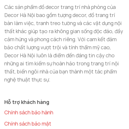
đặt
Thác khói trầm hương Quan Thế Âm
trong
Các sản phẩm đồ decor trang trí nhà phòng của
phòng khách để tạo ấn tượng với khách đến thăm,
Decor Hà Nội bao gồm tượng decor, đồ trang trí
trong phòng thờ để giữ không gian tôn nghiêm,
bàn làm việc, tranh treo tường và các vật dụng nội
hoặc trong phòng làm việc để mang lại sự yên tĩnh
thất khác giúp tạo ra không gian sống độc đáo, đầy
và tập trung.
cảm hứng và phong cách riêng. Với cam kết đảm
bảo chất lượng vượt trội và tính thẩm mỹ cao,
Decor Hà Nội luôn là điểm đến đáng tin cậy cho
những ai tìm kiếm sự hoàn hảo trong trang trí nội
thất, biến ngôi nhà của bạn thành một tác phẩm
nghệ thuật thực sự.
Hỗ trợ khách hàng
Chính sách bảo hành
Chính sách bảo mật