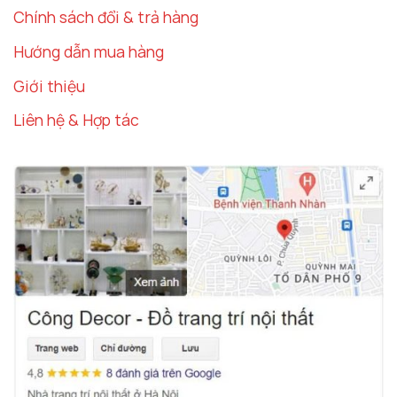
Chính sách đổi & trả hàng
Hướng dẫn mua hàng
Giới thiệu
Liên hệ & Hợp tác
Thác khói trầm hương Quan Thế Âm còn được dùng
làm quà tặng tân gia
Lợi Ích Phong Thủy Của Thác Khói Trầm
Hương Quan Thế Âm
Xua Đuổi Tà Khí và Mang Lại Bình An
Thác khói trầm hương phong thủy
không chỉ
giúp thanh lọc không khí mà còn có tác dụng rất
tốt trong việc xua đuổi tà khí và những năng
lượng tiêu cực trong không gian. Khói trầm từ