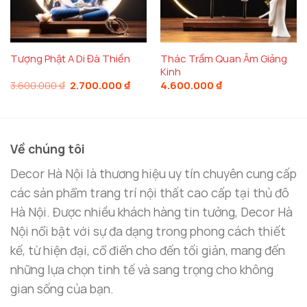
sản phẩm được yêu thích chính là chất liệu cao cấp
và thiết kế tinh xảo. Sản phẩm được chế tác từ
chất liệu gốm sứ cao cấp, kết hợp với các chi tiết
thủ công tỉ mỉ, mang đến một vẻ đẹp sang trọng và
Thác Trầm Quan Âm Giảng
Tượng Phật A Di Đà Thiền
Kinh
bền vững. Tượng Quan Thế Âm được điêu khắc rất
Giá
Giá
3.600.000
₫
2.700.000
₫
4.600.000
₫
gốc
hiện
tinh tế, thể hiện sự uy nghiêm và từ bi, tạo nên sự
là:
tại
3.600.000 ₫.
là:
tôn kính trong không gian.
2.700.000 ₫.
Về chúng tôi
Ngoài ra,
thác khói trầm hương phong thủy
còn
được trang bị hệ thống đèn LED nhẹ nhàng, giúp tạo
Decor Hà Nội là thương hiệu uy tín chuyên cung cấp
ánh sáng dịu dàng, ấm áp, làm tăng thêm vẻ huyền
các sản phẩm trang trí nội thất cao cấp tại thủ đô
bí và thanh thoát cho sản phẩm. Thiết kế này không
Hà Nội. Được nhiều khách hàng tin tưởng, Decor Hà
chỉ giúp sản phẩm thêm phần bắt mắt mà còn mang
Nội nổi bật với sự đa dạng trong phong cách thiết
đến một không gian huyền bí và thư giãn tuyệt vời.
kế, từ hiện đại, cổ điển cho đến tối giản, mang đến
những lựa chọn tinh tế và sang trọng cho không
Sản phẩm có kích thước vừa phải, rất dễ dàng bài
gian sống của bạn.
trí trong nhiều không gian khác nhau. Bạn có thể