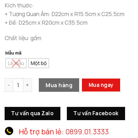
Kích thước:
+ Tượng Quan Âm: D22cm x R15.5cm x C25.5cm
+ Đế: D25cm x R20cm x C35.5cm
Chất liệu: gốm
Mẫu mã
Lẻ mẫu
Một bộ
Thác Khói Trầm Hương Quan Thế Âm Trấn Giữ Bình An số
Mua hàng
Mua ngay
Tư vấn qua Zalo
Tư vấn Facebook
Hỗ trợ bán lẻ:
0899.01.3333