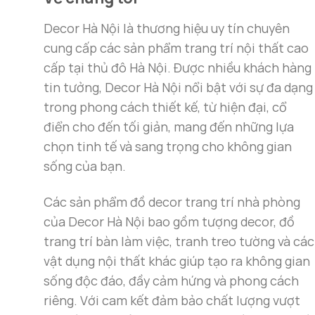
Với thiết kế và kích thước phù hợp,
tranh can
Decor Hà Nội là thương hiệu uy tín chuyên
Bạn có thể kết hợp tranh với các món đồ
deco
cung cấp các sản phẩm trang trí nội thất cao
không gian phòng khách.
cấp tại thủ đô Hà Nội. Được nhiều khách hàng
Ngoài ra, bạn cũng có thể phối hợp tranh canv
tin tưởng, Decor Hà Nội nổi bật với sự đa dạng
đồng bộ và đẹp mắt. Những bức tranh với
tran
trong phong cách thiết kế, từ hiện đại, cổ
hơn.
điển cho đến tối giản, mang đến những lựa
chọn tinh tế và sang trọng cho không gian
sống của bạn.
Các sản phẩm đồ decor trang trí nhà phòng
của Decor Hà Nội bao gồm tượng decor, đồ
trang trí bàn làm việc, tranh treo tường và các
vật dụng nội thất khác giúp tạo ra không gian
sống độc đáo, đầy cảm hứng và phong cách
riêng. Với cam kết đảm bảo chất lượng vượt