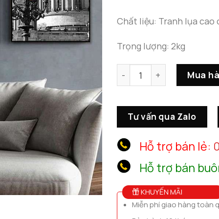
Chất liệu: Tranh lụa cao
Trọng lượng: 2kg
Tranh Canvas Treo Tường 
Mua h
Tư vấn qua Zalo
Hỗ trợ bán lẻ:
0
Hỗ trợ bán buô
KHUYẾN MÃI
Miễn phí giao hàng toàn 