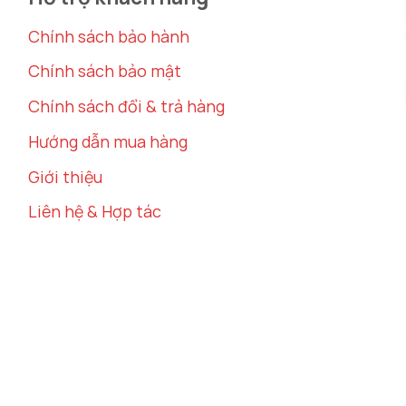
vas treo tường phòng khách
từ
Decor Hà Nội
rất dễ d
Chính sách bảo hành
r treo tường
khác như đồng hồ, gương, hoặc các bức
Chính sách bảo mật
Chính sách đổi & trả hàng
as với các món đồ nội thất như ghế sofa, thảm trải sà
h lụa cao cấp
và
khung gỗ đặc
này sẽ làm cho phòng 
Hướng dẫn mua hàng
Giới thiệu
Liên hệ & Hợp tác