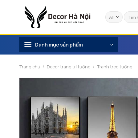
Skip
to
Tìm
content
kiếm:
Danh mục sản phẩm
Trang chủ
/
Decor trang trí tường
/
Tranh treo tường