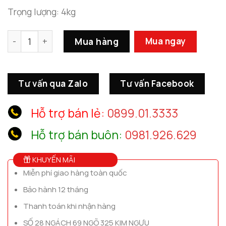
Trọng lượng: 4kg
Tranh Kim Loại Trang Trí Mảng Tường Sau Ghế Sofa số 
Mua hàng
Mua ngay
Tư vấn qua Zalo
Tư vấn Facebook
Hỗ trợ bán lẻ:
0899.01.3333
Hỗ trợ bán buôn:
0981.926.629
KHUYẾN MÃI
Miễn phí giao hàng toàn quốc
Bảo hành 12 tháng
Thanh toán khi nhận hàng
SỐ 28 NGÁCH 69 NGÕ 325 KIM NGƯU