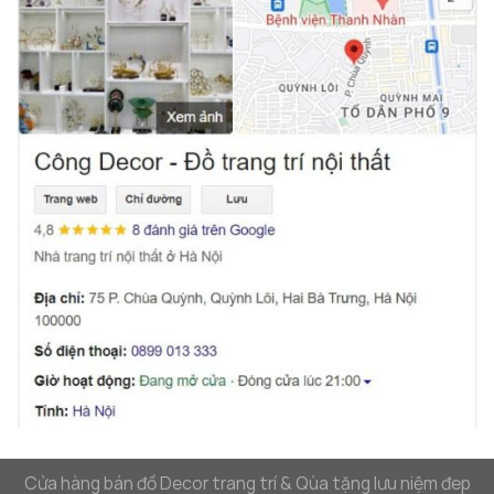
Tại Sao Nên Lựa Chọn Decor Hà Nội?
Khi bạn tìm kiếm một sản phẩm trang trí đẹp mắt
và chất lượng,
Decor Hà Nội
luôn là sự lựa chọn lý
tưởng. Các sản phẩm tại
Decor Hà Nội
không chỉ
đáp ứng nhu cầu về thẩm mỹ mà còn đảm bảo sự
bền bỉ, phù hợp với mọi không gian sống và làm việc.
Tranh kim loại trang trí mảng tường sau ghế
sofa
là một ví dụ điển hình về sự kết hợp hoàn hảo
giữa nghệ thuật và phong thủy, mang lại sự sang
trọng và đẳng cấp cho không gian sống của bạn.
Với những sản phẩm
decor treo tường
như
tranh
kim loại trang trí mảng tường sau ghế sofa
, bạn
có thể dễ dàng biến hóa không gian sống của mình
thành một không gian nghệ thuật đầy cảm hứng,
thể hiện cá tính và phong cách riêng.
Cửa hàng bán đồ Decor trang trí & Qùa tặng lưu niệm đep