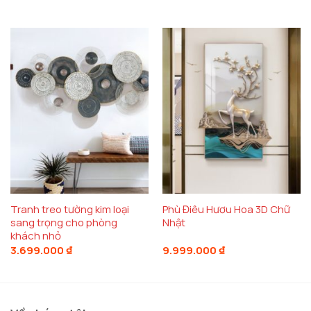
Với trọng lượng chỉ
4kg
, bức tranh này dễ dàng lắp
đặt và không gây ảnh hưởng đến kết cấu của tường.
Điều này giúp bạn dễ dàng thay đổi vị trí và tạo ra
những sự sáng tạo mới cho không gian sống của
mình.
Tranh phù điêu treo tường
này không chỉ
đẹp mắt mà còn bền vững, đảm bảo sẽ là món đồ
trang trí lâu dài trong ngôi nhà của bạn.
Tranh treo tường kim loại
Phù Điêu Hươu Hoa 3D Chữ
sang trọng cho phòng
Nhật
khách nhỏ
3.699.000
₫
9.999.000
₫