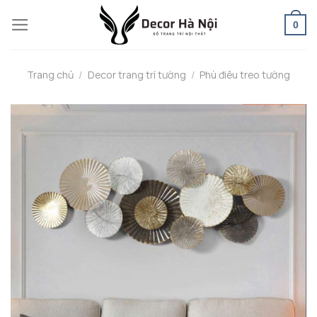
Skip
0
to
content
Trang chủ
/
Decor trang trí tường
/
Phù điêu treo tường