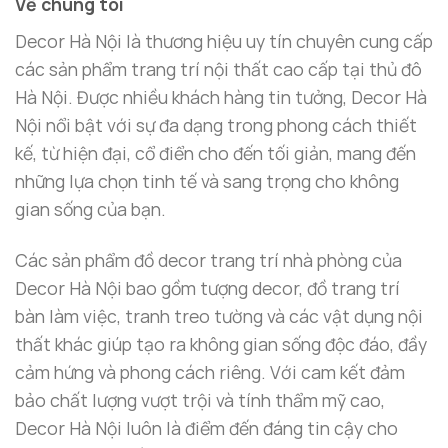
Về chúng tôi
Decor Hà Nội là thương hiệu uy tín chuyên cung cấp
các sản phẩm trang trí nội thất cao cấp tại thủ đô
Hà Nội. Được nhiều khách hàng tin tưởng, Decor Hà
Nội nổi bật với sự đa dạng trong phong cách thiết
kế, từ hiện đại, cổ điển cho đến tối giản, mang đến
những lựa chọn tinh tế và sang trọng cho không
gian sống của bạn.
Các sản phẩm đồ decor trang trí nhà phòng của
Decor Hà Nội bao gồm tượng decor, đồ trang trí
Tranh kim loại trang trí mảng tường sau ghế sofa
bàn làm việc, tranh treo tường và các vật dụng nội
Decor Hà Nội: Thương Hiệu Trang Trí Nội Thất
thất khác giúp tạo ra không gian sống độc đáo, đầy
Cao Cấp
cảm hứng và phong cách riêng. Với cam kết đảm
bảo chất lượng vượt trội và tính thẩm mỹ cao,
Decor Hà Nội
là thương hiệu nổi bật trong ngành
Decor Hà Nội luôn là điểm đến đáng tin cậy cho
trang trí nội thất, chuyên cung cấp các sản phẩm