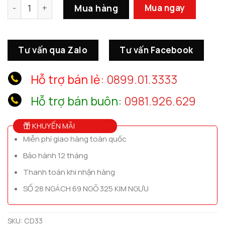
Tượng Đầu Ngựa Bằng Đồng số lượng
Mua hàng
Mua ngay
Tư vấn qua Zalo
Tư vấn Facebook
Hỗ trợ bán lẻ:
0899.01.3333
Hỗ trợ bán buôn:
0981.926.629
KHUYẾN MÃI
Miễn phí giao hàng toàn quốc
Bảo hành 12 tháng
Thanh toán khi nhận hàng
SỐ 28 NGÁCH 69 NGÕ 325 KIM NGƯU
SKU:
CD33