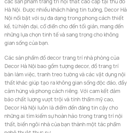
các sản phẩm trang trí nội thất cao cấp tại thủ đô
tăng cường sự thịnh vượng mà còn đảm bảo tượng
Hà Nội. Được nhiều khách hàng tin tưởng, Decor Hà
phát huy tối đa công dụng phong thủy của nó. Dưới
Nội nổi bật với sự đa dạng trong phong cách thiết
đây là một số
cách đặt linh vật phong thủy
để tối
kế, từ hiện đại, cổ điển cho đến tối giản, mang đến
ưu hóa tác dụng của tượng đầu ngựa trong không
những lựa chọn tinh tế và sang trọng cho không
gian của bạn:
gian sống của bạn.
Đặt Tượng Đầu Ngựa Hướng Về Cửa Chính
Các sản phẩm đồ decor trang trí nhà phòng của
Decor Hà Nội bao gồm tượng decor, đồ trang trí
Để tượng đầu ngựa có thể thu hút tài lộc và may
bàn làm việc, tranh treo tường và các vật dụng nội
mắn từ bên ngoài, bạn nên đặt tượng ở gần cửa
thất khác giúp tạo ra không gian sống độc đáo, đầy
chính hoặc hướng ra cửa. Đây là vị trí lý tưởng giúp
cảm hứng và phong cách riêng. Với cam kết đảm
ngựa tiếp nhận năng lượng tích cực từ không gian
bảo chất lượng vượt trội và tính thẩm mỹ cao,
bên ngoài, đồng thời đón nhận những cơ hội mới.
Decor Hà Nội luôn là điểm đến đáng tin cậy cho
những ai tìm kiếm sự hoàn hảo trong trang trí nội
thất, biến ngôi nhà của bạn thành một tác phẩm
nghệ thuật thực sự.