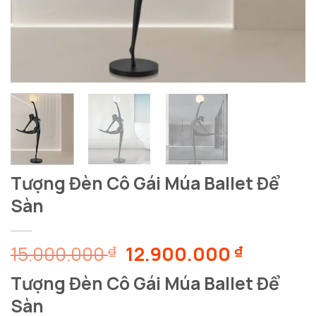
Tượng Đèn Cô Gái Múa Ballet Để
Sàn
Giá
Giá
15.000.000
12.900.000
₫
₫
gốc
hiện
Tượng Đèn Cô Gái Múa Ballet Để
là:
tại
Sàn
15.000.000 ₫.
là: