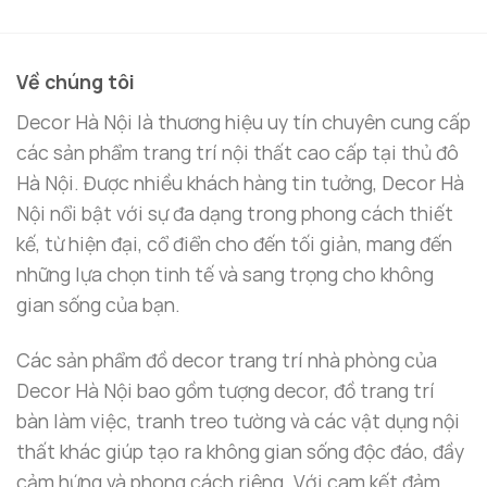
là:
tại
Tượng đèn cô gái múa ballet không chỉ là một món
1.800.000 ₫.
là:
1.360.000 ₫.
đồ decor phòng khách
, mà còn là biểu tượng của
Về chúng tôi
sự duyên dáng và thanh lịch. Nghệ thuật múa ballet
được tái hiện qua hình dáng của tượng mang lại
Decor Hà Nội là thương hiệu uy tín chuyên cung cấp
cảm giác yên bình, tạo nên không gian sống thư
các sản phẩm trang trí nội thất cao cấp tại thủ đô
thái.
Hà Nội. Được nhiều khách hàng tin tưởng, Decor Hà
Nội nổi bật với sự đa dạng trong phong cách thiết
Ánh Sáng Kết Nối Nghệ Thuật Và Cuộc Sống
kế, từ hiện đại, cổ điển cho đến tối giản, mang đến
Chiếc đèn được tích hợp trong thiết kế tượng
những lựa chọn tinh tế và sang trọng cho không
không chỉ mang đến ánh sáng mà còn tạo nên một
gian sống của bạn.
sự gắn kết giữa nghệ thuật và công năng. Ánh sáng
Các sản phẩm đồ decor trang trí nhà phòng của
dịu nhẹ từ chiếc đèn giúp không gian trở nên ấm áp
Decor Hà Nội bao gồm tượng decor, đồ trang trí
và dễ chịu hơn.
bàn làm việc, tranh treo tường và các vật dụng nội
Tôn Vinh Không Gian Sống
thất khác giúp tạo ra không gian sống độc đáo, đầy
cảm hứng và phong cách riêng. Với cam kết đảm
Dù được đặt trong
phòng khách
, sảnh lớn hay