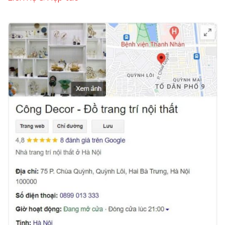
Tượng cô gái múa ballet cầm đèn chất liệu cao cấp
Ứng Dụng Của Tượng Đèn Cô Gái Múa
Ballet Trong Trang Trí Nội Thất
Phòng Khách – Trái Tim Của Ngôi Nhà
Phòng khách là nơi thể hiện phong cách và cá tính
của gia chủ.
Tượng Đèn Cô Gái Múa Ballet Để Sàn
sẽ là điểm nhấn hoàn hảo cho không gian này.
Gợi Ý Trang Trí Phòng Khách: