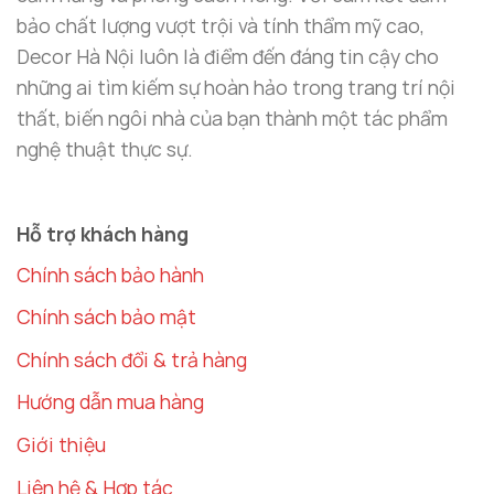
bảo chất lượng vượt trội và tính thẩm mỹ cao,
phòng ngủ, tượng đèn cô gái múa ballet luôn là tâm
Decor Hà Nội luôn là điểm đến đáng tin cậy cho
điểm của sự chú ý. Sản phẩm không chỉ làm đẹp
những ai tìm kiếm sự hoàn hảo trong trang trí nội
không gian mà còn thể hiện phong cách sống của
thất, biến ngôi nhà của bạn thành một tác phẩm
gia chủ – một người yêu nghệ thuật và có gu thẩm
nghệ thuật thực sự.
mỹ cao cấp.
Hỗ trợ khách hàng
Chính sách bảo hành
Chính sách bảo mật
Chính sách đổi & trả hàng
Hướng dẫn mua hàng
Giới thiệu
Liên hệ & Hợp tác