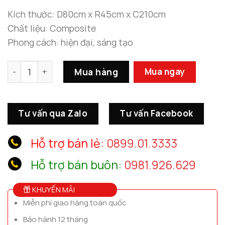
12.900.
Kích thước: D80cm x R45cm x C210cm
Chất liệu: Composite
Phong cách: hiện đại, sáng tạo
Tượng Đèn Cô Gái Múa Ballet Để Sàn số lượng
Mua hàng
Mua ngay
Tư vấn qua Zalo
Tư vấn Facebook
Hỗ trợ bán lẻ:
0899.01.3333
Hỗ trợ bán buôn:
0981.926.629
KHUYẾN MÃI
Miễn phí giao hàng toàn quốc
Bảo hành 12 tháng