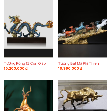
Tượng Rồng 12 Con Giáp
Tượng Bát Mã Phi Thiên
16.200.000
₫
19.990.000
₫
Tượng ngựa chiến cao cấp
Ý Nghĩa Phong Thủy Của Tượng Ngựa Chiến
Ngựa chiến
trong phong thủy là biểu tượng của sự