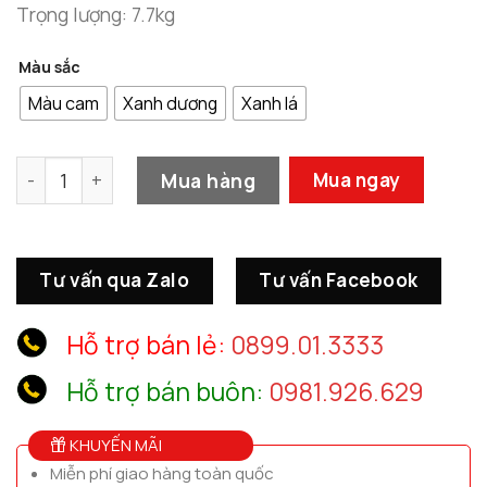
Trọng lượng: 7.7kg
Màu sắc
Màu cam
Xanh dương
Xanh lá
Tượng Ngựa Chiến Cao Cấp số lượng
Mua hàng
Mua ngay
Tư vấn qua Zalo
Tư vấn Facebook
Hỗ trợ bán lẻ:
0899.01.3333
Hỗ trợ bán buôn:
0981.926.629
KHUYẾN MÃI
Miễn phí giao hàng toàn quốc