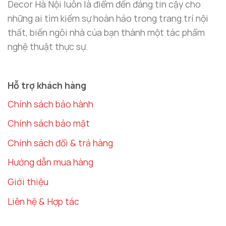
Decor Hà Nội luôn là điểm đến đáng tin cậy cho
Đặt Tượng Ngựa Chiến Gần Cửa Chính
những ai tìm kiếm sự hoàn hảo trong trang trí nội
Cửa chính là nơi đón nhận năng lượng từ bên ngoài
thất, biến ngôi nhà của bạn thành một tác phẩm
vào trong nhà.
Tượng Ngựa Chiến
nên được đặt
nghệ thuật thực sự.
gần cửa chính để thu hút tài lộc và may mắn từ bên
ngoài vào trong không gian sống. Theo phong thủy,
ngựa chiến được đặt gần cửa chính sẽ giúp gia chủ
Hỗ trợ khách hàng
đón nhận những cơ hội mới, đồng thời tạo ra một
Chính sách bảo hành
môi trường thuận lợi cho sự nghiệp và tài chính.
Chính sách bảo mật
Chính sách đổi & trả hàng
Hướng dẫn mua hàng
Giới thiệu
Liên hệ & Hợp tác