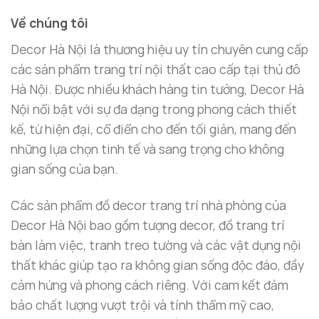
9.750.000 ₫
tượng ngựa chiến có khả năng dẫn dắt năng lượng
Về chúng tôi
mạnh mẽ, giúp gia chủ có thể thu hút tài lộc và may
Decor Hà Nội là thương hiệu uy tín chuyên cung cấp
mắn từ mọi nguồn. Đồng là một chất liệu phong
các sản phẩm trang trí nội thất cao cấp tại thủ đô
thủy cao cấp, mang lại sự bền vững và lâu dài cho
Hà Nội. Được nhiều khách hàng tin tưởng, Decor Hà
linh vật. Khi được chế tác từ đồng, tượng ngựa
Nội nổi bật với sự đa dạng trong phong cách thiết
chiến không chỉ có giá trị thẩm mỹ mà còn gia tăng
kế, từ hiện đại, cổ điển cho đến tối giản, mang đến
hiệu quả phong thủy trong không gian sống.
những lựa chọn tinh tế và sang trọng cho không
Cách Đặt Tượng Ngựa Chiến Để Mang Lại
gian sống của bạn.
Tài Lộc
Các sản phẩm đồ decor trang trí nhà phòng của
Việc đặt
Tượng Ngựa Chiến Cao Cấp
đúng cách
Decor Hà Nội bao gồm tượng decor, đồ trang trí
có thể giúp gia chủ thu hút nhiều tài lộc và may
bàn làm việc, tranh treo tường và các vật dụng nội
mắn. Dưới đây là một số
cách đặt linh vật phong
thất khác giúp tạo ra không gian sống độc đáo, đầy
thủy
giúp gia chủ tối ưu hóa công dụng của tượng
cảm hứng và phong cách riêng. Với cam kết đảm
ngựa chiến trong không gian sống và làm việc.
bảo chất lượng vượt trội và tính thẩm mỹ cao,