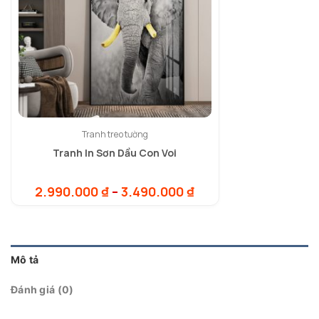
Tranh treo tường
Tranh In Sơn Dầu Con Voi
Khoảng
2.990.000
₫
–
3.490.000
₫
giá:
từ
2.990.000 ₫
đến
3.490.000 ₫
Mô tả
Đánh giá (0)