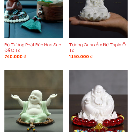
Bộ Tượng Phật Bên Hoa Sen
Tượng Quan Âm Để Taplo Ô
Để Ô Tô
Tô
740.000
₫
1.150.000
₫