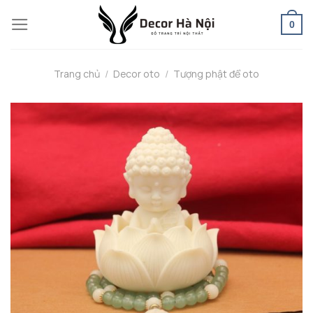
Skip
0
to
content
Trang chủ
/
Decor oto
/
Tượng phật để oto