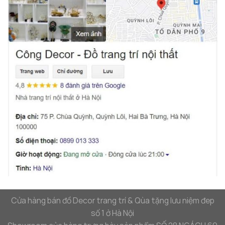
Cửa hàng bán đồ Decor trang trí & Qùa tặng lưu niệm đep
số 1 ở Hà Nội