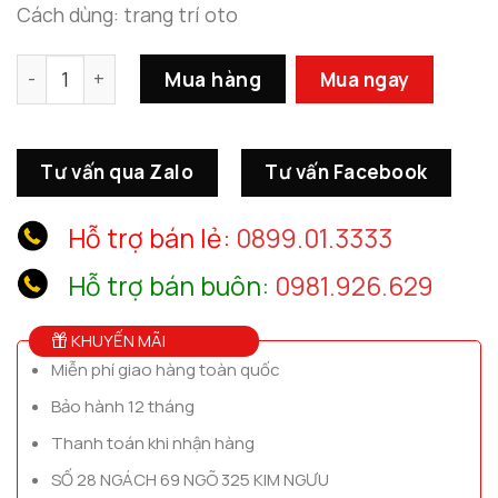
Cách dùng: trang trí oto
Tượng Phật Để Taplo Bình An số lượng
Mua hàng
Mua ngay
Tư vấn qua Zalo
Tư vấn Facebook
Hỗ trợ bán lẻ:
0899.01.3333
Hỗ trợ bán buôn:
0981.926.629
KHUYẾN MÃI
Miễn phí giao hàng toàn quốc
Bảo hành 12 tháng
Thanh toán khi nhận hàng
SỐ 28 NGÁCH 69 NGÕ 325 KIM NGƯU