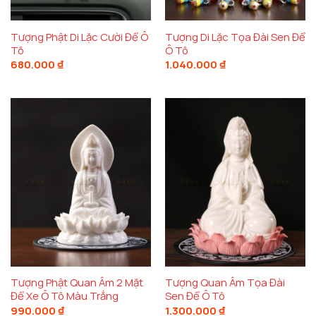
Tượng Phật Di Lặc Cười Để Ô
Tượng Di Lặc Tọa Đài Sen Để
Tô
Ô Tô
680.000
₫
1.040.000
₫
Tượng Phật Quan Âm 2 Mặt
Tượng Quan Âm Tọa Đài
Để Xe Ô Tô Màu Trắng
Sen Để Ô Tô
990.000
₫
1.300.000
₫