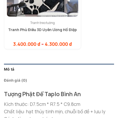
Tranh treo tường
Tranh Phù Điêu 3D Uyên Ương Hồ Điệp
Khoảng
3.400.000
₫
–
4.300.000
₫
giá:
từ
3.400.000 ₫
đến
4.300.000 ₫
Mô tả
Đánh giá (0)
Tượng Phật Để Taplo Bình An
Kích thước: D7.5cm * R7.5 * C9.8cm
Chất liệu: hạt thủy tinh mịn, chuỗi bồ đề + lưu ly