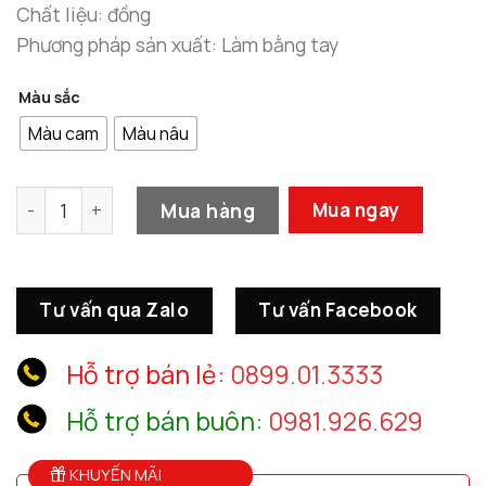
11.80
Chất liệu: đồng
Phương pháp sản xuất: Làm bằng tay
Màu sắc
Màu cam
Màu nâu
Tượng Phật Di Lặc Thu Hút Tiền Tài số lượng
Mua hàng
Mua ngay
Tư vấn qua Zalo
Tư vấn Facebook
Hỗ trợ bán lẻ:
0899.01.3333
Hỗ trợ bán buôn:
0981.926.629
KHUYẾN MÃI