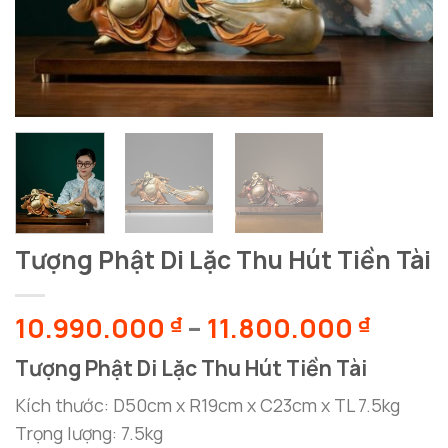
Tượng Phật Di Lặc Thu Hút Tiền Tài
Khoả
10.990.000
–
11.800.000
₫
₫
giá:
Tượng Phật Di Lặc Thu Hút Tiền Tài
từ
10.99
Kích thước: D50cm x R19cm x C23cm x TL 7.5kg
đến
Trọng lượng: 7.5kg