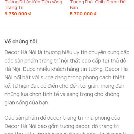
Tượng Di Lặc Kéo Tiền Vàng
Tượng Phật Chibi Decor Để
Tăng cường sự đoàn kết gia đình:
Trang Trí
Bàn
Phật Di Lặc là biểu tượng của tình yêu thương và
9.730.000
₫
5.700.000
₫
sự hòa thuận, khuyến khích các thành viên trong
gia đình sống vui vẻ, yêu thương và hòa hợp với
nhau.
Về chúng tôi
Đặc Điểm Nổi Bật Của Tượng Phật Di Lặc
Decor Hà Nội là thương hiệu uy tín chuyên cung cấp
Thu Hút Tiền Tài Tại Decor Hà Nội
các sản phẩm trang trí nội thất cao cấp tại thủ đô
Hà Nội. Được nhiều khách hàng tin tưởng, Decor Hà
Kích Thước Và Chất Liệu Cao Cấp
Nội nổi bật với sự đa dạng trong phong cách thiết
Tại
Decor Hà Nội
,
tượng Phật Di Lặc
thu hút tiền
kế, từ hiện đại, cổ điển cho đến tối giản, mang đến
tài được chế tác từ đồng nguyên chất, giúp mang
những lựa chọn tinh tế và sang trọng cho không
lại sự sang trọng và độ bền lâu dài cho sản phẩm.
gian sống của bạn.
Mẫu tượng này có nhiều kích thước, phù hợp với mọi
không gian:
Các sản phẩm đồ decor trang trí nhà phòng của
Decor Hà Nội bao gồm tượng decor, đồ trang trí
Kích thước:
Dài 50 cm x Rộng 19 cm x Cao 23