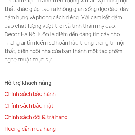
bàn làm việc, tranh treo tường và các vật dụng nội
cm
thất khác giúp tạo ra không gian sống độc đáo, đầy
cảm hứng và phong cách riêng. Với cam kết đảm
Trọng lượng:
7.5 kg
bảo chất lượng vượt trội và tính thẩm mỹ cao,
Chất liệu:
Đồng nguyên chất, chế tác thủ công,
Decor Hà Nội luôn là điểm đến đáng tin cậy cho
bề mặt mạ bóng sang trọng và dễ dàng vệ sinh.
những ai tìm kiếm sự hoàn hảo trong trang trí nội
thất, biến ngôi nhà của bạn thành một tác phẩm
Chất liệu đồng không chỉ giúp tượng có độ bền cao
nghệ thuật thực sự.
mà còn mang lại năng lượng phong thủy tích cực,
thu hút tài lộc và tài vận.
Hỗ trợ khách hàng
Thiết Kế Tinh Xảo
Chính sách bảo hành
Tượng Phật decor đẹp
này được chế tác tỉ mỉ, từ
từng chi tiết nhỏ nhất trên khuôn mặt hiền từ của
Chính sách bảo mật
Phật Di Lặc đến bụng lớn, nụ cười rạng rỡ và hình
Chính sách đổi & trả hàng
ảnh gậy như ý, hũ tiền của Ngài. Các chi tiết được
Hướng dẫn mua hàng
chạm khắc công phu, mang lại sự sống động và thần