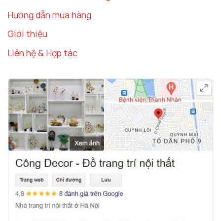
Hướng dẫn mua hàng
Giới thiệu
Liên hệ & Hợp tác
Tượng vận động viên thể dục hot hit
Ứng Dụng Của Tượng Vận Động Viên Thể
Dục Trong Trang Trí Nội Thất
Phòng Khách – Tâm Điểm Nghệ Thuật
Phòng khách là không gian quan trọng nhất trong
mỗi ngôi nhà, nơi thể hiện cá tính và phong cách
của gia chủ.
Tượng Vận Động Viên Thể Dục Thiết
Kế Lạ
là lựa chọn hoàn hảo để tạo nên một điểm
nhấn nghệ thuật, mang lại sự độc đáo và hiện đại
cho không gian.