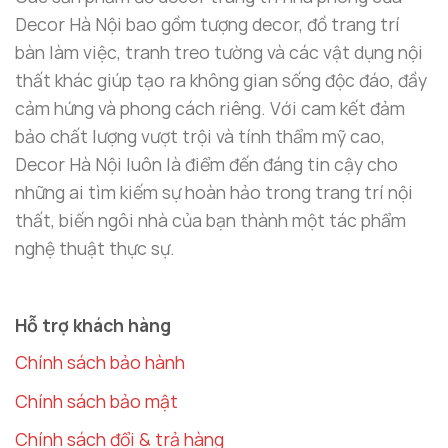
bỏ những chi tiết không cần thiết. Đây là món đồ lý
Decor Hà Nội bao gồm tượng decor, đồ trang trí
tưởng cho những ai yêu thích sự thanh lịch và tinh
bàn làm việc, tranh treo tường và các vật dụng nội
tế trong không gian sống.
thất khác giúp tạo ra không gian sống độc đáo, đầy
cảm hứng và phong cách riêng. Với cam kết đảm
bảo chất lượng vượt trội và tính thẩm mỹ cao,
Decor Hà Nội luôn là điểm đến đáng tin cậy cho
những ai tìm kiếm sự hoàn hảo trong trang trí nội
thất, biến ngôi nhà của bạn thành một tác phẩm
nghệ thuật thực sự.
Hỗ trợ khách hàng
Chính sách bảo hành
Chính sách bảo mật
Chính sách đổi & trả hàng