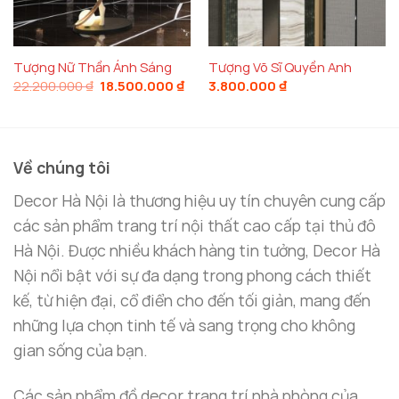
tượng
của tượng phù hợp với nhiều không gian nội
thất, từ cổ điển đến hiện đại.
Tượng Nữ Thần Ánh Sáng
Tượng Võ Sĩ Quyền Anh
Giá
Giá
22.200.000
₫
18.500.000
₫
3.800.000
₫
Ý Nghĩa Và Giá Trị Nghệ Thuật Của Tượng
gốc
hiện
là:
tại
22.200.000 ₫.
là:
Biểu Tượng Của Sức Mạnh Và Sự Cân Bằng
18.500.000 ₫.
Hình ảnh các vận động viên thể dục không chỉ thể
Về chúng tôi
hiện sự mạnh mẽ mà còn là biểu tượng của sự cân
Decor Hà Nội là thương hiệu uy tín chuyên cung cấp
bằng, tập trung và ý chí vượt qua thử thách.
Tượng
các sản phẩm trang trí nội thất cao cấp tại thủ đô
Vận Động Viên Thể Dục Thiết Kế Lạ
mang thông
Hà Nội. Được nhiều khách hàng tin tưởng, Decor Hà
điệp về sự kiên trì và nỗ lực, giúp tạo cảm hứng cho
Nội nổi bật với sự đa dạng trong phong cách thiết
không gian sống và làm việc của bạn.
kế, từ hiện đại, cổ điển cho đến tối giản, mang đến
những lựa chọn tinh tế và sang trọng cho không
Nghệ Thuật Trong Sự Đơn Giản
gian sống của bạn.
Tượng mang đậm phong cách
tượng nghệ thuật
tối giản
, tập trung vào hình dáng và động tác, loại
Các sản phẩm đồ decor trang trí nhà phòng của