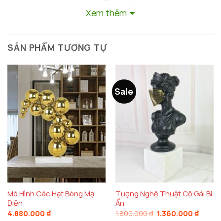
thạch, tượng mang lại vẻ đẹp bền bỉ, sang trọng và
Xem thêm
giá trị nghệ thuật cao.
SẢN PHẨM TƯƠNG TỰ
Sale
Mô Hình Các Hạt Bóng Mạ
Tượng Nghệ Thuật Cô Gái Bí
Điện
Ẩn
Giá
Giá
4.880.000
₫
1.800.000
₫
1.360.000
₫
gốc
hiện