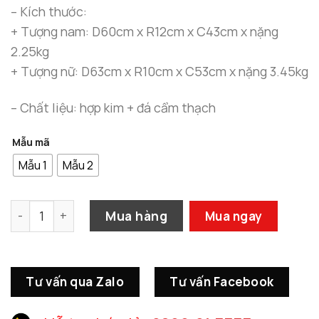
đến
– Kích thước:
1.980.0
+ Tượng nam: D60cm x R12cm x C43cm x nặng
2.25kg
+ Tượng nữ: D63cm x R10cm x C53cm x nặng 3.45kg
– Chất liệu: hợp kim + đá cẩm thạch
Mẫu mã
Mẫu 1
Mẫu 2
Tượng Vận Động Viên Thể Dục Thiết Kế Lạ số lượng
Mua hàng
Mua ngay
Tư vấn qua Zalo
Tư vấn Facebook