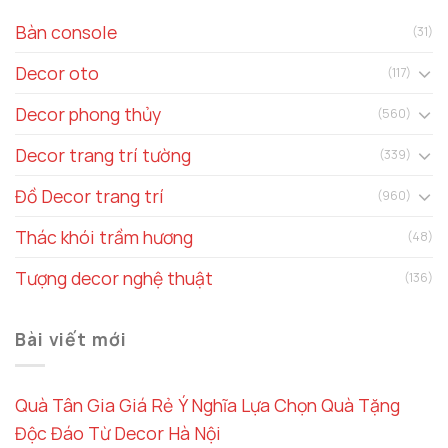
Bàn console
(31)
Decor oto
(117)
Decor phong thủy
(560)
Decor trang trí tường
(339)
Đồ Decor trang trí
(960)
Thác khói trầm hương
(48)
Tượng decor nghệ thuật
(136)
Bài viết mới
Quà Tân Gia Giá Rẻ Ý Nghĩa Lựa Chọn Quà Tặng
Độc Đáo Từ Decor Hà Nội