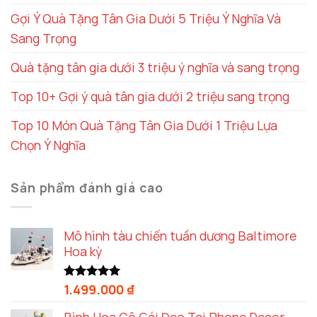
Gợi Ý Quà Tặng Tân Gia Dưới 5 Triệu Ý Nghĩa Và
Sang Trọng
Quà tặng tân gia dưới 3 triệu ý nghĩa và sang trọng
Top 10+ Gợi ý quà tân gia dưới 2 triệu sang trọng
Top 10 Món Quà Tặng Tân Gia Dưới 1 Triệu Lựa
Chọn Ý Nghĩa
Sản phẩm đánh giá cao
Mô hình tàu chiến tuần dương Baltimore
Hoa kỳ
1.499.000
₫
Được xếp
hạng
5.00
5 sao
Bình Hoa Cô Gái Đeo Tai Phone Decor