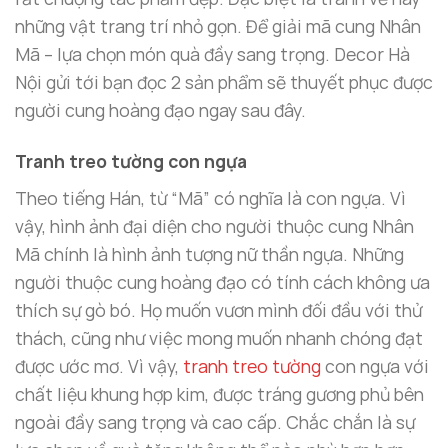
những vật trang trí nhỏ gọn. Để giải mã cung Nhân
Mã – lựa chọn món quà đầy sang trọng. Decor Hà
Nội gửi tới bạn đọc 2 sản phẩm sẽ thuyết phục được
người cung hoàng đạo ngay sau đây.
Tranh treo tường con ngựa
Theo tiếng Hán, từ “Mã” có nghĩa là con ngựa. Vì
vậy, hình ảnh đại diện cho người thuộc cung Nhân
Mã chính là hình ảnh tượng nữ thần ngựa. Những
người thuộc cung hoàng đạo có tính cách không ưa
thích sự gò bó. Họ muốn vươn mình đối đầu với thử
thách, cũng như việc mong muốn nhanh chóng đạt
được ước mơ. Vì vậy,
tranh treo tường
con ngựa với
chất liệu khung hợp kim, được tráng gương phủ bên
ngoài đầy sang trọng và cao cấp. Chắc chắn là sự