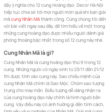
đầy ý nghĩa cho 12 cung Hoàng đạo. Decor Hà Nội
tiếp tục chia sẻ tới mọi người món quà khi bạn giải
mã
cung Nhân Mã
thành công. Cùng chúng tôi đến
với bài viết ngay sau đây, để tìm hiểu về một trong
những cung hoàng đạo được nhiều người đánh giá
phóng thoáng bậc nhất trong số 12 cung này nhé.
Cung Nhân Mã là gì?
Cung Nhân Mã là cung hoàng đạo thứ 9 trong 12
cung. Những người có ngày sinh từ 23/11 đến 21/12
thì được tính vào cung này. Sao chiếu mệnh của
cung Nhân Mã chính là Sao Mộc. Chòm sao tượng
trưng cho may mắn. Biểu tượng dễ dàng nhận ra
của cung hoàng đạo này chính là hình người bắn
cung. Vậy điều này có ảnh hưởng gì đến tính cách,
tình yêu và sự nghiệp của Nhân Mã. Giải mã cung