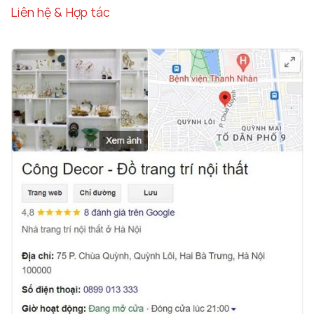
Liên hệ & Hợp tác