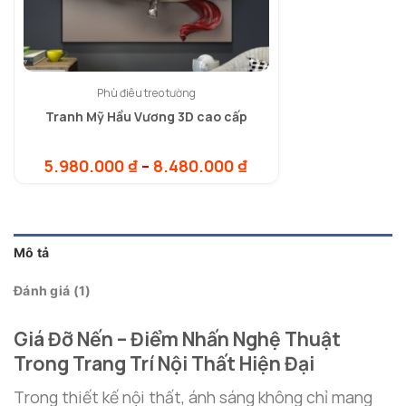
Phù điêu treo tường
Tranh Mỹ Hầu Vương 3D cao cấp
Khoảng
5.980.000
₫
–
8.480.000
₫
giá:
từ
5.980.000 ₫
đến
8.480.000 ₫
Mô tả
Đánh giá (1)
Giá Đỡ Nến – Điểm Nhấn Nghệ Thuật
Trong Trang Trí Nội Thất Hiện Đại
Trong thiết kế nội thất, ánh sáng không chỉ mang