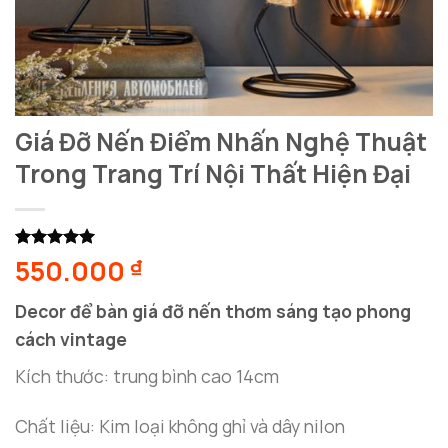
Giá Đỡ Nến Điểm Nhấn Nghệ Thuật
Trong Trang Trí Nội Thất Hiện Đại
5.00
1
trên 5
550.000
₫
dựa trên
đánh giá
Decor để bàn giá đỡ nến thơm sáng tạo phong
cách vintage
Kích thước: trung bình cao 14cm
Chất liệu: Kim loại không ghỉ và dây nilon