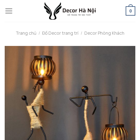
Skip
0
to
content
Trang chủ
/
Đồ Decor trang trí
/
Decor Phòng Khách