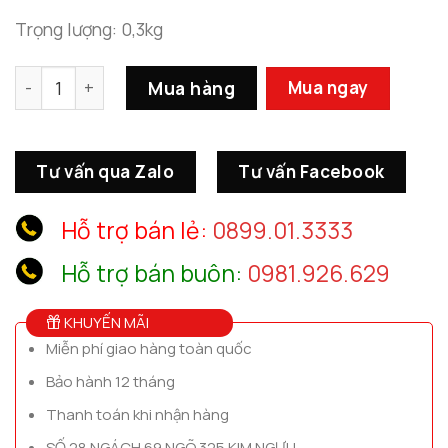
Trọng lượng: 0,3kg
Giá Đỡ Nến Điểm Nhấn Nghệ Thuật Trong Trang Trí Nội Th
Mua hàng
Mua ngay
Tư vấn qua Zalo
Tư vấn Facebook
Hỗ trợ bán lẻ:
0899.01.3333
Hỗ trợ bán buôn:
0981.926.629
KHUYẾN MÃI
Miễn phí giao hàng toàn quốc
Bảo hành 12 tháng
Thanh toán khi nhận hàng
SỐ 28 NGÁCH 69 NGÕ 325 KIM NGƯU