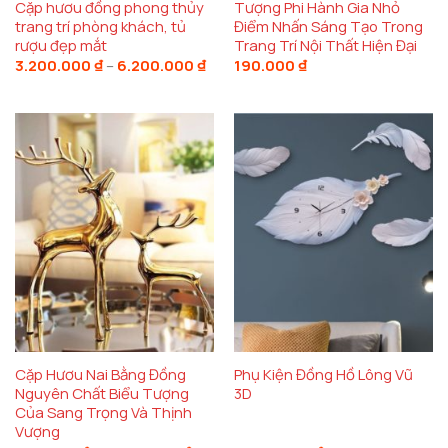
Cặp hươu đồng phong thủy
Tượng Phi Hành Gia Nhỏ
trang trí phòng khách, tủ
Điểm Nhấn Sáng Tạo Trong
rượu đẹp mắt
Trang Trí Nội Thất Hiện Đại
Khoảng
3.200.000
₫
–
6.200.000
₫
190.000
₫
giá:
từ
3.200.000 ₫
đến
6.200.000 ₫
Cặp Hươu Nai Bằng Đồng
Phụ Kiện Đồng Hồ Lông Vũ
Nguyên Chất Biểu Tượng
3D
Của Sang Trọng Và Thịnh
Vượng