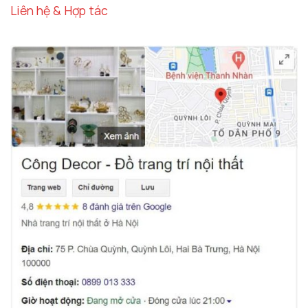
Liên hệ & Hợp tác
Phòng Ăn – Tăng Sự Gần Gũi
Một chiếc giá đỡ nến nhỏ xinh trên bàn ăn sẽ làm
tăng thêm sự gần gũi trong các bữa tối gia đình.
Ánh sáng từ nến tạo nên không khí lãng mạn và
ấm áp, đặc biệt trong những dịp lễ hội hoặc kỷ
niệm đặc biệt.
Quán Cafe Và Spa – Thắp Sáng Cảm Xúc
Trong các không gian thương mại, giá đỡ nến trở
thành công cụ tạo bầu không khí thư giãn, mang
đến trải nghiệm dễ chịu cho khách hàng.
Thiết kế tinh tế của giá đỡ nến giúp không gian
quán cafe hoặc spa thêm phần sang trọng và