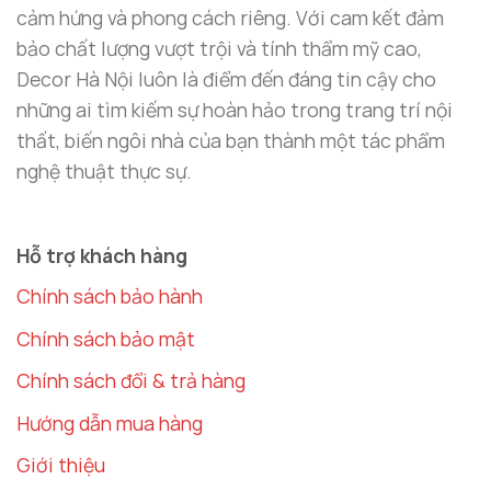
Trên bàn console
: Đặt giá đỡ nến gần cửa ra
cảm hứng và phong cách riêng. Với cam kết đảm
vào, ánh sáng từ nến sẽ chào đón bạn và khách
bảo chất lượng vượt trội và tính thẩm mỹ cao,
một cách ấm áp, đồng thời tạo ấn tượng đầu
Decor Hà Nội luôn là điểm đến đáng tin cậy cho
tiên hoàn hảo.
những ai tìm kiếm sự hoàn hảo trong trang trí nội
thất, biến ngôi nhà của bạn thành một tác phẩm
Đưa Ánh Sáng Đến Mọi Ngóc Ngách Trong Ngôi
nghệ thuật thực sự.
Nhà
Không chỉ giới hạn trong phòng khách, giá đỡ nến
còn có thể được sử dụng ở nhiều không gian khác
Hỗ trợ khách hàng
nhau:
Chính sách bảo hành
Phòng Ngủ – Ánh Sáng Thư Giãn
Chính sách bảo mật
Chính sách đổi & trả hàng
Đặt giá đỡ nến trên bàn đầu giường, ánh sáng dịu
nhẹ giúp bạn thư giãn và dễ dàng đi vào giấc ngủ.
Hướng dẫn mua hàng
Kết hợp với các món đồ decor khác để tạo nên
Giới thiệu
không gian phòng ngủ ấm cúng và đầy cảm hứng.