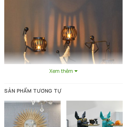
Xem thêm
SẢN PHẨM TƯƠNG TỰ
Giá Đỡ Nến – Một Tác Phẩm Nghệ Thuật
Trong Nội Thất