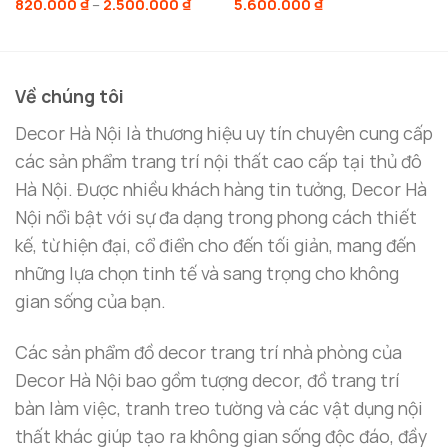
Khoảng
820.000
₫
–
2.500.000
₫
5.600.000
₫
giá:
Ứng Dụng Của Giá Đỡ Nến Trong Trang Trí
từ
820.000 ₫
Nội Thất
đến
2.500.000 ₫
Làm Nổi Bật Phòng Khách Hiện Đại
Về chúng tôi
Phòng khách là “trái tim” của ngôi nhà, nơi gia đình
Decor Hà Nội là thương hiệu uy tín chuyên cung cấp
tụ họp và tiếp đón khách. Một chiếc
giá đỡ nến từ
các sản phẩm trang trí nội thất cao cấp tại thủ đô
Decor Hà Nội
không chỉ làm đẹp mà còn mang lại
Hà Nội. Được nhiều khách hàng tin tưởng, Decor Hà
cảm giác ấm áp và gần gũi:
Nội nổi bật với sự đa dạng trong phong cách thiết
kế, từ hiện đại, cổ điển cho đến tối giản, mang đến
Trên bàn trà
: Ánh sáng dịu nhẹ từ nến kết hợp
những lựa chọn tinh tế và sang trọng cho không
với thiết kế tinh tế của giá đỡ sẽ tạo nên một
gian sống của bạn.
không gian tiếp khách ấm cúng và thân thiện.
Các sản phẩm đồ decor trang trí nhà phòng của
Trên kệ tivi
: Giá đỡ nến là lựa chọn tuyệt vời để
Decor Hà Nội bao gồm tượng decor, đồ trang trí
làm nổi bật không gian, tạo điểm nhấn độc đáo
bàn làm việc, tranh treo tường và các vật dụng nội
mà không quá phô trương.
thất khác giúp tạo ra không gian sống độc đáo, đầy