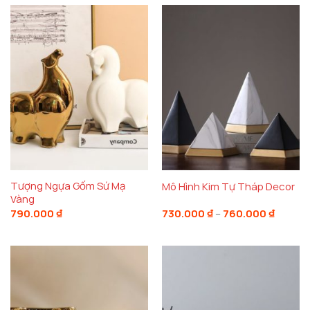
600.000 ₫
810.000
đến
đến
650.000 ₫
880.000
Tượng Ngựa Gốm Sứ Mạ
Mô Hình Kim Tự Tháp Decor
Vàng
Khoản
790.000
₫
730.000
₫
–
760.000
₫
giá:
từ
730.000
đến
760.00