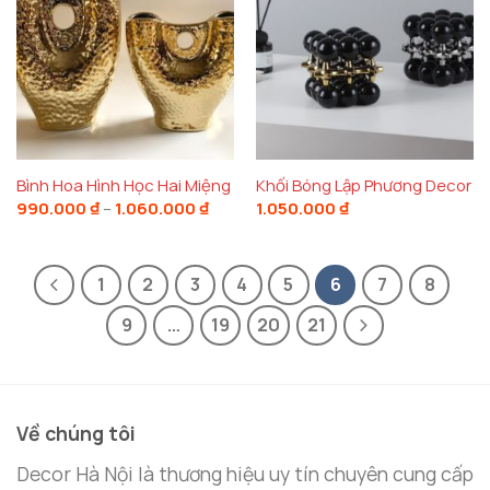
Bình Hoa Hình Học Hai Miệng
Khối Bóng Lập Phương Decor
Khoảng
990.000
₫
–
1.060.000
₫
1.050.000
₫
giá:
từ
990.000 ₫
đến
1
2
3
4
5
6
7
8
1.060.000 ₫
9
…
19
20
21
Về chúng tôi
Decor Hà Nội là thương hiệu uy tín chuyên cung cấp