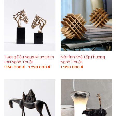
Tượng Đầu Ngựa Khung Kim
Mô Hình Khối Lập Phương
Loại Nghệ Thuật
Nghệ Thuật
Khoảng
1.150.000
₫
–
1.220.000
₫
1.990.000
₫
giá:
từ
1.150.000 ₫
đến
1.220.000 ₫