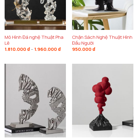
Mô Hình Đá nghệ Thuật Pha
Chặn Sách Nghệ Thuật Hình
Lê
Đầu Người
Khoảng
1.810.000
₫
–
1.960.000
₫
950.000
₫
giá:
từ
1.810.000 ₫
đến
1.960.000 ₫