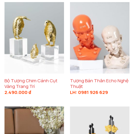
1.27
đến
1.64
Bộ Tượng Chim Cánh Cụt
Tượng Bán Thân Echo Nghệ
Vàng Trang Trí
Thuật
2.490.000
₫
LH: 0981 926 629