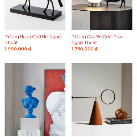
Tượng Ngựa Chở Núi Nghệ
Tượng Cậu Bé Cưỡi Trâu
Thuật
Nghệ Thuật
1.990.000
₫
1.750.000
₫