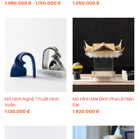
Khoảng
1.080.000
₫
–
1.150.000
₫
1.050.000
₫
giá:
từ
1.080.000 ₫
đến
1.150.000 ₫
Mô Hình Nghệ Thuật Hình
Mô Hình Mái Đình Pha Lê Hiện
Xoắn
Đại
1.120.000
₫
1.820.000
₫