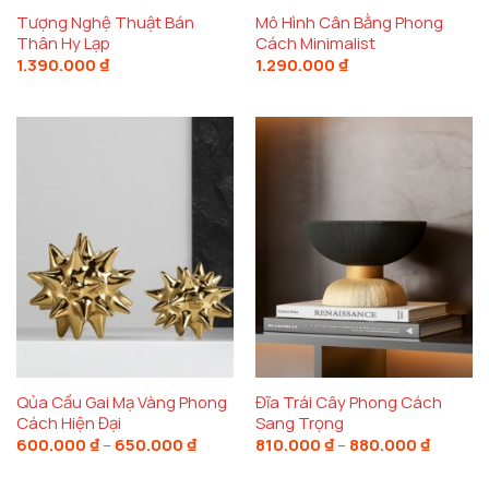
Tượng Nghệ Thuật Bán
Mô Hình Cân Bằng Phong
Thân Hy Lạp
Cách Minimalist
1.390.000
₫
1.290.000
₫
Qủa Cầu Gai Mạ Vàng Phong
Đĩa Trái Cây Phong Cách
Cách Hiện Đại
Sang Trọng
Khoảng
Khoảng
600.000
₫
–
650.000
₫
810.000
₫
–
880.000
₫
giá:
giá:
từ
từ