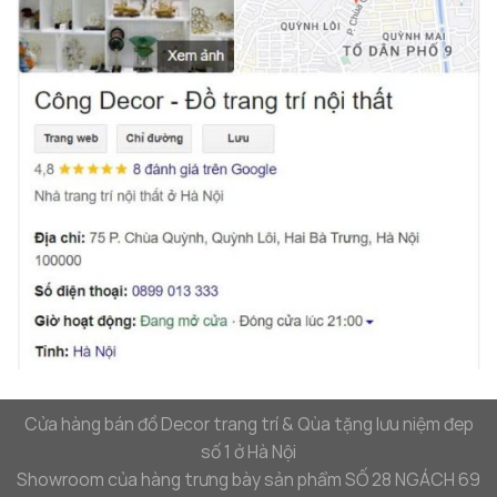
Cửa hàng bán đồ Decor trang trí & Qùa tặng lưu niệm đep
số 1 ở Hà Nội
Showroom của hàng trưng bày sản phẩm SỐ 28 NGÁCH 69