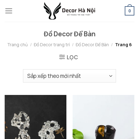
Skip
0
to
content
Đồ Decor Để Bàn
Trang chủ
/
Đồ Decor trang trí
/
Đồ Decor Để Bàn
/
Trang 6
LỌC