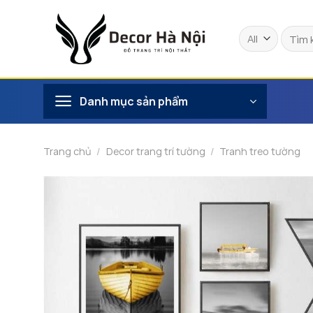
Skip
to
Tìm
content
kiếm:
Danh mục sản phẩm
Trang chủ
/
Decor trang trí tường
/
Tranh treo tường