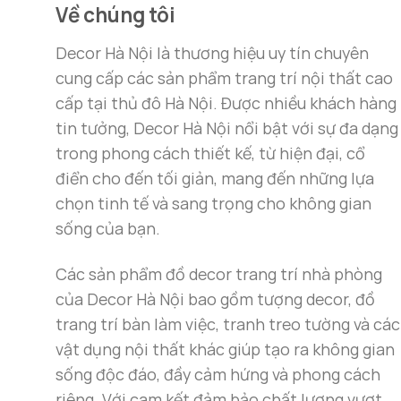
khách của bạn rộng lớn hay phòng ngủ có diện
Về chúng tôi
chật chội. Kích thước này đủ để làm nổi bật 
Decor Hà Nội là thương hiệu uy tín chuyên
cung cấp các sản phẩm trang trí nội thất cao
Đặc biệt, với thiết kế
tranh treo tường nghệ 
cấp tại thủ đô Hà Nội. Được nhiều khách hàng
rộng của các bức tường trong ngôi nhà. Việc n
tin tưởng, Decor Hà Nội nổi bật với sự đa dạng
trong phong cách thiết kế, từ hiện đại, cổ
điển cho đến tối giản, mang đến những lựa
chọn tinh tế và sang trọng cho không gian
sống của bạn.
Các sản phẩm đồ decor trang trí nhà phòng
của Decor Hà Nội bao gồm tượng decor, đồ
trang trí bàn làm việc, tranh treo tường và các
vật dụng nội thất khác giúp tạo ra không gian
sống độc đáo, đầy cảm hứng và phong cách
riêng. Với cam kết đảm bảo chất lượng vượt