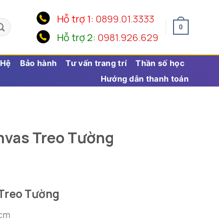
Hỗ trợ 1:
0899.01.3333
0
Hỗ trợ 2:
0981.926.629
 Hệ
Bảo hành
Tư vấn trang trí
Thần số học
Hướng dẫn thanh toán
nvas Treo Tường
 Treo Tường
0cm