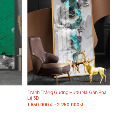
 còn giúp không gian trở nên sang trọng, dễ
 thuật
này cho phòng khách, phòng ngủ, hoặc
chất liệu sản phẩm.
Tranh lụa cao cấp
là chất
lâu. Với chất liệu này, bức tranh có thể giữ
ranh. Khung gỗ giúp bảo vệ tranh khỏi các tác
ác tự nhiên và sang trọng cho không gian
Tranh Tráng Gương Hươu Nai Gắn Pha
Lê 5D
hoảng
Khoảng
1.650.000
₫
–
2.250.000
₫
á:
giá:
ừ
từ
.990.000 ₫
1.650.000 ₫
u diện tích không gian khác nhau. Dù phòng
ến
đến
.490.000 ₫
2.250.000 ₫