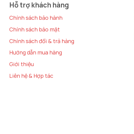
 tích khiêm tốn, bộ tranh này vẫn có thể tạo ra điể
Hỗ trợ khách hàng
một không gian phòng khách, phòng ăn, hoặc là một bứ
Chính sách bảo hành
thuật
theo dạng bộ 6 bức, bạn có thể linh hoạt bố trí
Chính sách bảo mật
ày không chỉ giúp tiết kiệm không gian mà còn tạo sự 
Chính sách đổi & trả hàng
Hướng dẫn mua hàng
Giới thiệu
Liên hệ & Hợp tác