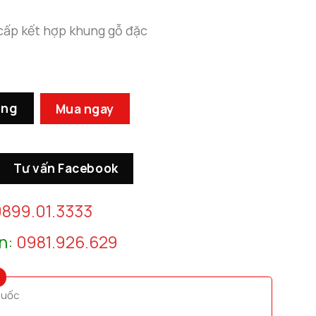
 cấp kết hợp khung gỗ đặc
ường số lượng
àng
Mua ngay
Tư vấn Facebook
899.01.3333
n:
0981.926.629
quốc