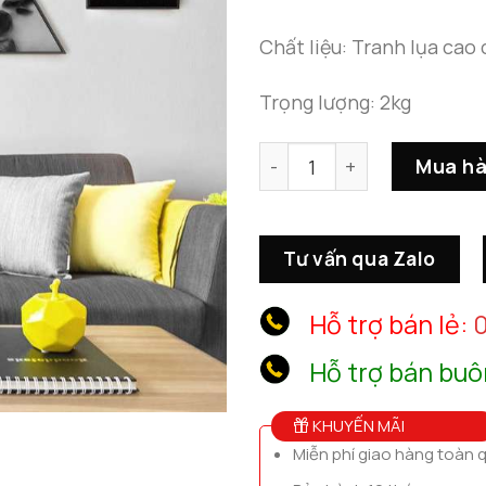
Chất liệu: Tranh lụa cao
Trọng lượng: 2kg
Bộ 6 Tranh Canvas Treo T
Mua h
Tư vấn qua Zalo
Hỗ trợ bán lẻ:
0
Hỗ trợ bán buô
KHUYẾN MÃI
Miễn phí giao hàng toàn 