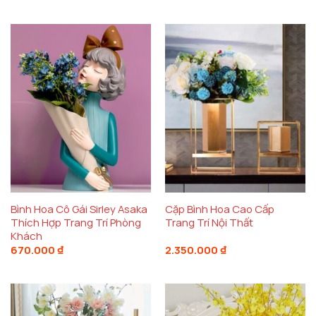
từ
2.650.000 ₫
đến
2.920.000 ₫
Bình Hoa Cô Gái Sirley Asaka
Cặp Bình Hoa Cao Cấp
Thích Hợp Trang Trí Phòng
Trang Trí Nội Thất
Khách
670.000
₫
2.350.000
₫