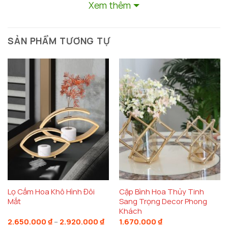
Xem thêm
SẢN PHẨM TƯƠNG TỰ
Lọ Cắm Hoa Khô Hình Đôi
Cặp Bình Hoa Thủy Tinh
Mắt
Sang Trọng Decor Phong
Khách
Khoảng
2.650.000
₫
–
2.920.000
₫
1.670.000
₫
giá: