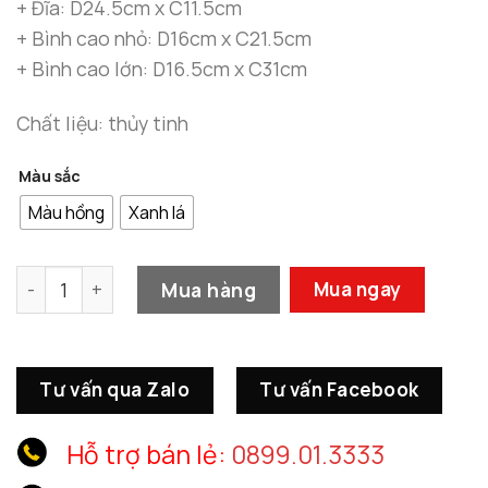
+ Đĩa: D24.5cm x C11.5cm
+ Bình cao nhỏ: D16cm x C21.5cm
+ Bình cao lớn: D16.5cm x C31cm
Chất liệu: thủy tinh
Màu sắc
Màu hồng
Xanh lá
Bộ Bình Cắm Hoa Cổ Rộng số lượng
Mua hàng
Mua ngay
Tư vấn qua Zalo
Tư vấn Facebook
Hỗ trợ bán lẻ:
0899.01.3333