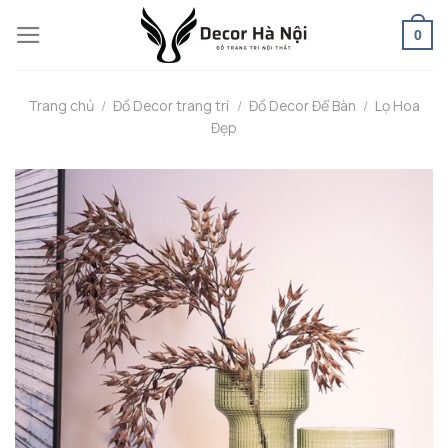
Skip
0
to
content
Trang chủ
/
Đồ Decor trang trí
/
Đồ Decor Để Bàn
/
Lọ Hoa
Đẹp