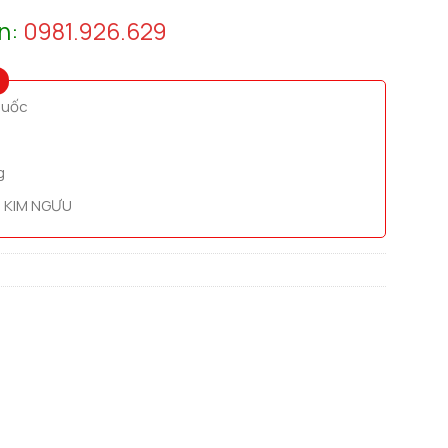
n:
0981.926.629
quốc
g
 KIM NGƯU