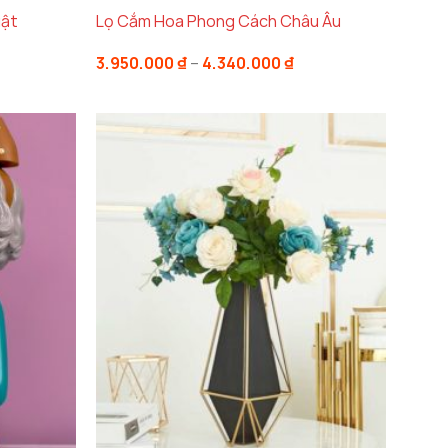
uật
Lọ Cắm Hoa Phong Cách Châu Âu
hoảng
Khoảng
3.950.000
₫
–
4.340.000
₫
á:
giá:
ừ
từ
040.000 ₫
3.950.000 ₫
ến
đến
270.000 ₫
4.340.000 ₫