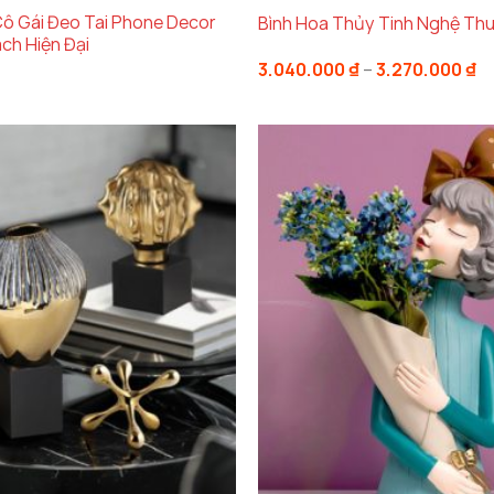
Cô Gái Đeo Tai Phone Decor
Bình Hoa Thủy Tinh Nghệ Th
ch Hiện Đại
K
3.040.000
₫
–
3.270.000
₫
gi
t
3.
đ
3.