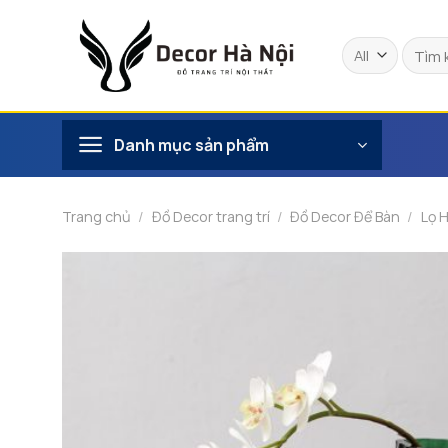
Skip
to
Tìm
content
kiếm:
Danh mục sản phẩm
Trang chủ
/
Đồ Decor trang trí
/
Đồ Decor Để Bàn
/
Lọ 