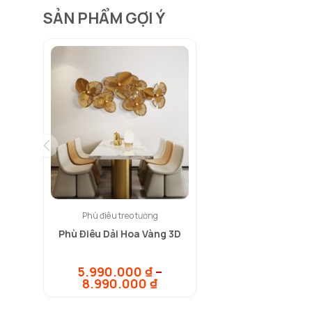
SẢN PHẨM GỢI Ý
Phù điêu treo tường
Phù Điêu Dải Hoa Vàng 3D
5.990.000
₫
–
Khoảng
8.990.000
₫
giá:
từ