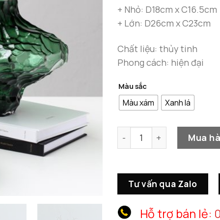
+ Nhỏ: D18cm x C16.5cm
+ Lớn: D26cm x C23cm
Chất liệu: thủy tinh
Phong cách: hiện đại
Màu sắc
Màu xám
Xanh lá
Bộ Bình Hoa Thủy Tinh Cắm
Mua h
Tư vấn qua Zalo
Hỗ trợ bán lẻ:
0