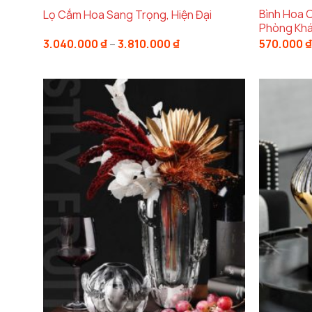
Bình Hoa 
Lọ Cắm Hoa Sang Trọng, Hiện Đại
Phòng Khá
Khoảng
3.040.000
₫
–
3.810.000
₫
570.000
₫
giá:
từ
3.040.000 ₫
đến
3.810.000 ₫