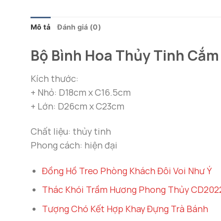
5.990.000 ₫
đến
8.990.000 ₫
Mô tả
Đánh giá (0)
Bộ Bình Hoa Thủy Tinh Cắm
Kích thước:
+ Nhỏ: D18cm x C16.5cm
+ Lớn: D26cm x C23cm
Chất liệu: thủy tinh
Phong cách: hiện đại
Đồng Hồ Treo Phòng Khách Đôi Voi Như Ý
Thác Khói Trầm Hương Phong Thủy CD202
Tượng Chó Kết Hợp Khay Đựng Trà Bánh