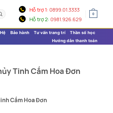
Hỗ trợ 1:
0899.01.3333
0
Hỗ trợ 2:
0981.926.629
 Hệ
Bảo hành
Tư vấn trang trí
Thần số học
Hướng dẫn thanh toán
hủy Tinh Cắm Hoa Đơn
Tinh Cắm Hoa Đơn