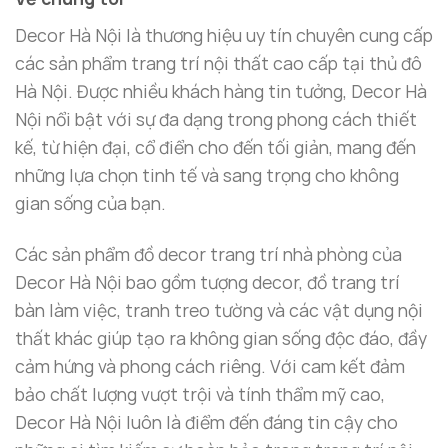
Decor Hà Nội là thương hiệu uy tín chuyên cung cấp
các sản phẩm trang trí nội thất cao cấp tại thủ đô
Hà Nội. Được nhiều khách hàng tin tưởng, Decor Hà
Mẫu đèn bàn bằng kim loại chân đá cẩm thạch
Nội nổi bật với sự đa dạng trong phong cách thiết
kế, từ hiện đại, cổ điển cho đến tối giản, mang đến
Đèn Bàn Đá Cẩm Thạch – Tạo Điểm Nhấn
những lựa chọn tinh tế và sang trọng cho không
Cho Không Gian Phòng Khách
gian sống của bạn.
Trang Trí Phòng Khách Với Đèn Bàn Đá Cẩm
Các sản phẩm đồ decor trang trí nhà phòng của
Thạch
Decor Hà Nội bao gồm tượng decor, đồ trang trí
Với thiết kế thanh thoát và chất liệu cao cấp,
Đèn
bàn làm việc, tranh treo tường và các vật dụng nội
bàn đá cẩm thạch
sẽ là một điểm nhấn ấn tượng
thất khác giúp tạo ra không gian sống độc đáo, đầy
cho không gian phòng khách của bạn. Đặc biệt đối
cảm hứng và phong cách riêng. Với cam kết đảm
với những ai yêu thích phong cách
decor phòng
bảo chất lượng vượt trội và tính thẩm mỹ cao,
khách chung cư
hiện đại, đèn sẽ mang lại sự sang
Decor Hà Nội luôn là điểm đến đáng tin cậy cho
trọng và tinh tế. Bạn có thể đặt đèn trên bàn trà,