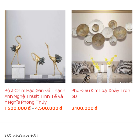
năng chống xước, chống thấm, giữ cho đèn luôn
sáng bóng và dễ dàng vệ sinh.
Bộ 3 Chim Hạc Gắn Đá Thạch
Phù Điêu Kim Loại Xoáy Tròn
Anh Nghệ Thuật Tinh Tế Và
3D
Ý Nghĩa Phong Thủy
Khoảng
1.500.000
₫
–
4.500.000
₫
3.100.000
₫
giá:
từ
1.500.000 ₫
đến
4.500.000 ₫
Về chúng tôi