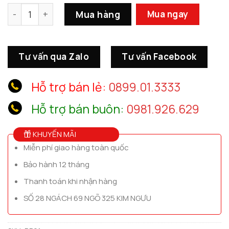
Đèn Bàn Đá Cẩm Thạch số lượng
Mua hàng
Mua ngay
Tư vấn qua Zalo
Tư vấn Facebook
Hỗ trợ bán lẻ:
0899.01.3333
Hỗ trợ bán buôn:
0981.926.629
KHUYẾN MÃI
Miễn phí giao hàng toàn quốc
Bảo hành 12 tháng
Thanh toán khi nhận hàng
SỐ 28 NGÁCH 69 NGÕ 325 KIM NGƯU