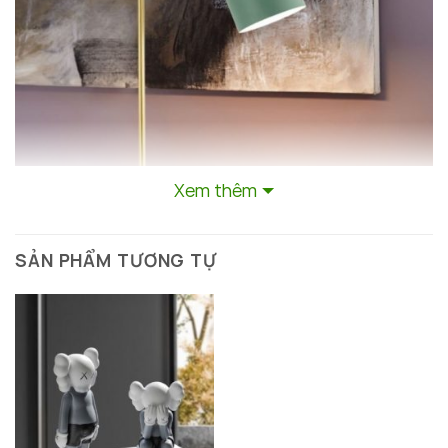
Xem thêm
SẢN PHẨM TƯƠNG TỰ
Đèn bàn trang trí decor phòng khách chung cư
Đèn Bàn Đá Cẩm Thạch – Sự Kết Hợp
Hoàn Hảo Giữa Vẻ Đẹp Tự Nhiên Và Công
Nghệ Hiện Đại