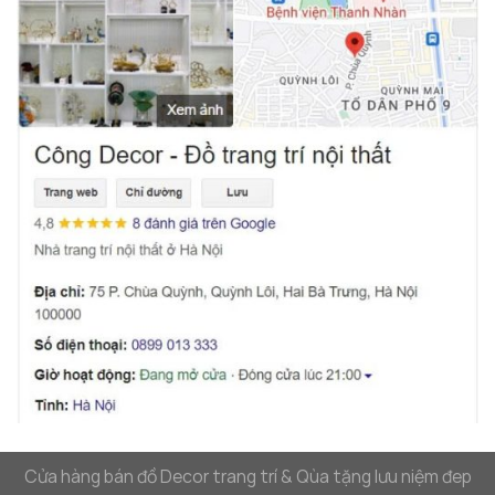
decor không thể thiếu. Sự kết hợp giữa đá cẩm
thạch và hợp kim mạ không chỉ mang lại sự bền
vững mà còn thể hiện được đẳng cấp và gu thẩm mỹ
của gia chủ. Đặc biệt, với thiết kế đơn giản nhưng
đầy thanh lịch, đèn dễ dàng kết hợp với những món
đồ
decor phòng khách hiện đại
khác như kệ sách,
bàn trà hay tranh ảnh, giúp tạo ra một không gian
hài hòa và sang trọng.
Cửa hàng bán đồ Decor trang trí & Qùa tặng lưu niệm đep