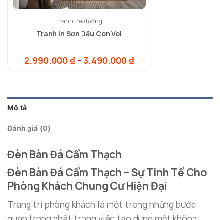
Tranh treo tường
Tranh In Sơn Dầu Con Voi
Khoảng
2.990.000
₫
–
3.490.000
₫
giá:
từ
2.990.000 ₫
đến
3.490.000 ₫
Mô tả
Đánh giá (0)
Đèn Bàn Đá Cẩm Thạch
Đèn Bàn Đá Cẩm Thạch – Sự Tinh Tế Cho
Phòng Khách Chung Cư Hiện Đại
Trang trí phòng khách là một trong những bước
quan trọng nhất trong việc tạo dựng một không