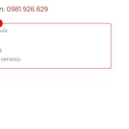
n:
0981.926.629
quốc
g
 KIM NGƯU