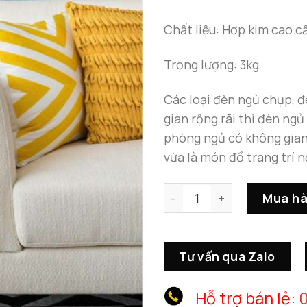
Chất liệu: Hợp kim cao 
Trọng lượng: 3kg
Các loại đèn ngủ chụp, đ
gian rộng rãi thì đèn ngủ
phòng ngủ có không gian
vừa là món đồ trang trí n
Đèn Ngủ Để Bàn Mini số lư
Mua h
Tư vấn qua Zalo
Hỗ trợ bán lẻ:
0