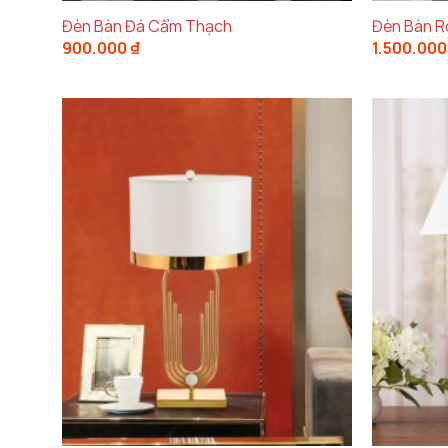
Đèn Bàn Đá Cẩm Thạch
Đèn Bàn R
900.000
₫
1.500.00
Đèn Ngủ Để Bàn Mini – Sự 
Đèn ngủ để bàn mini
từ
Decor Hà Nội
là lựa 
lại sự tiện nghi. Với kích thước chỉ
30cm x 21
phòng. Bạn có thể đặt đèn trên bàn đầu giườn
Chất Liệu Cao Cấp – Đảm Bảo Độ Bề
Đèn ngủ để bàn mini
được làm từ
hợp kim ca
không chỉ mang đến sự bền bỉ mà còn giúp đèn 
kim cao cấp mạ
, đèn sẽ là điểm nhấn sang tr
phòng ngủ hiện đại
.