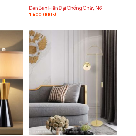
Đèn Bàn Hiện Đại Chống Cháy Nổ
1.400.000
₫
gủ Nhỏ
p tiết kiệm không gian mà vẫn đảm bảo mang
i chuyển và đặt ở nhiều vị trí khác nhau trong
hiều diện tích.
à giữ được vẻ sáng bóng lâu dài. Chất liệu này
iều phong cách trang trí. Với chất liệu
hợp
cách
decor phòng ngủ đơn giản
hay
decor