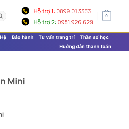
Hỗ trợ 1:
0899.01.3333
0
Hỗ trợ 2:
0981.926.629
 Hệ
Bảo hành
Tư vấn trang trí
Thần số học
Hướng dẫn thanh toán
n Mini
ni