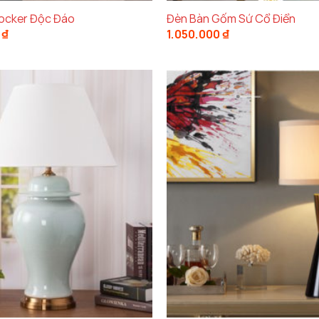
ocker Độc Đáo
Đèn Bàn Gốm Sứ Cổ Điển
0
₫
1.050.000
₫
Đèn ngủ để bàn mini trang trí phòng ngủ nhỏ
Lựa Chọn Hoàn Hảo Cho Phòng N
chọn tuyệt vời cho những căn phòng ngủ nhỏ gọn, giú
cm
và trọng lượng nhẹ chỉ
3kg
, sản phẩm dễ dàng được d
g, bàn làm việc hoặc bàn học mà không lo chiếm quá n
n Và Tính Thẩm Mỹ
o cấp mạ
, giúp sản phẩm có độ bền cao, chống gỉ sét v
có một vẻ ngoài sáng bóng, thanh lịch, phù hợp với nh
ọng cho
decor phòng ngủ
của bạn, dù là theo phong 