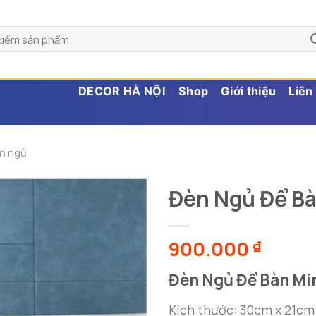
DECOR HÀ NỘI
Shop
Giới thiệu
Liên
n ngủ
Đèn Ngủ Để Bà
900.000
₫
Đèn Ngủ Để Bàn Mi
Kích thước: 30cm x 21cm