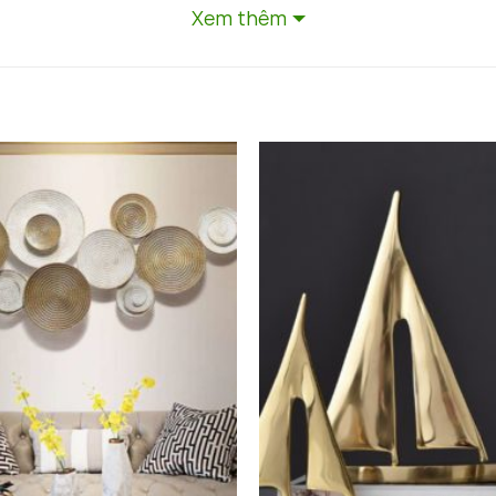
Xem thêm
hồ để bàn cổ điển đá cẩm thạch decor phòng khách hi
 Hồ Để Bàn Cổ Điển Đá Cẩm Thạc