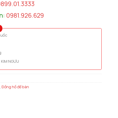
899.01.3333
n:
0981.926.629
quốc
g
 KIM NGƯU
,
Đồng hồ để bàn