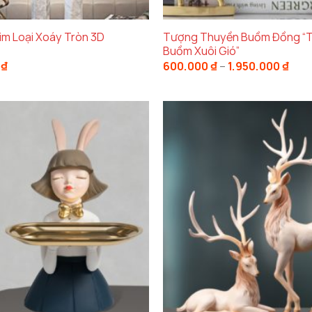
ecor Hà Nội
sở hữu thiết kế sang trọng và tinh tế. M
theo thời gian. Sự kết hợp giữa kim loại và
đá cẩm th
Tượng Thuyền Buồm Đồng “
im Loại Xoáy Tròn 3D
Buồm Xuôi Gió”
Kho
0
₫
600.000
₫
–
1.950.000
₫
giá:
ỉ đẹp mà còn bền bỉ theo thời gian. Đá cẩm thạch man
từ
ước
37cm x 32cm
, đồng hồ này sẽ là điểm nhấn tuyệt v
600.
đến
1.95
ẩm Thạch
là một trong những yếu tố quan trọng tạo n
cao, không bị ảnh hưởng bởi thời gian hay tác động t
trọng mà còn có khả năng chống chịu lực tốt và giữ đ
mang lại một sản phẩm bền bỉ, dễ dàng chăm sóc, và lu