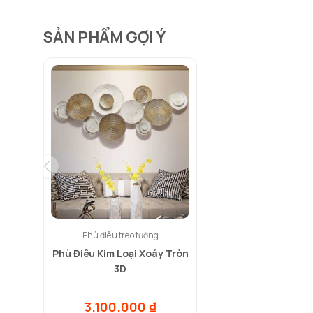
SẢN PHẨM GỢI Ý
Phù điêu treo tường
Phù Điêu Kim Loại Xoáy Tròn
3D
3.100.000
₫