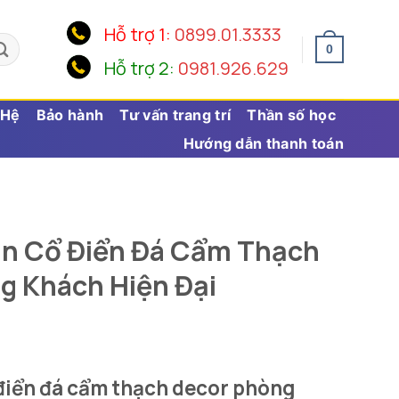
Hỗ trợ 1:
0899.01.3333
0
Hỗ trợ 2:
0981.926.629
 Hệ
Bảo hành
Tư vấn trang trí
Thần số học
Hướng dẫn thanh toán
àn Cổ Điển Đá Cẩm Thạch
ng Khách Hiện Đại
điển đá cẩm thạch decor phòng