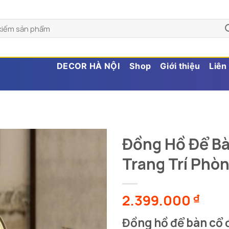
DECOR HÀ NỘI
Shop
Giới thiệu
Liên
Đồng Hồ Để B
Trang Trí Phò
2.399.000
₫
Đồng hồ để bàn cổ 