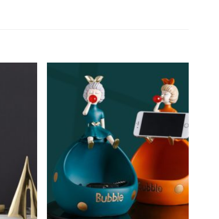
ện đại
h