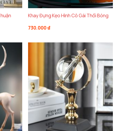
ặt đồng hồ được làm từ
kim loại cao cấp mạ
ạch
tạo nên một vẻ đẹp đẳng cấp, phù hợp với
Thuận
Khay Đựng Kẹo Hình Cô Gái Thổi Bóng
ảng
730.000
₫
g lại sự quý phái và sang trọng, làm tăng
ời khi được đặt trên
bàn trà
,
kệ tivi
, hoặc bất
000 ₫
0.000 ₫
ên sự hoàn hảo của sản phẩm này.
Kim loại
ừ môi trường. Mặt đồng hồ sáng bóng, chống
ược hình dáng theo thời gian. Chất liệu này
ôn giữ được vẻ đẹp mới mẻ.