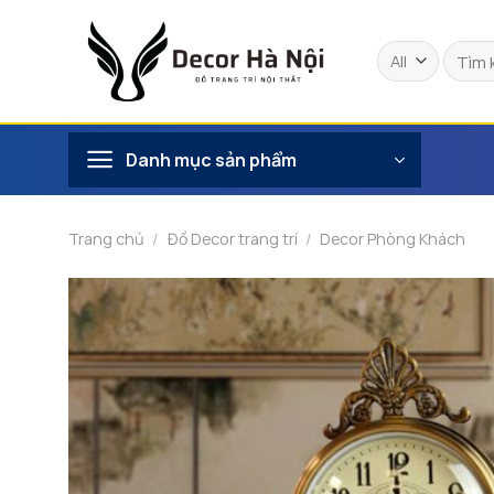
Skip
to
Tìm
content
kiếm:
Danh mục sản phẩm
Trang chủ
/
Đồ Decor trang trí
/
Decor Phòng Khách