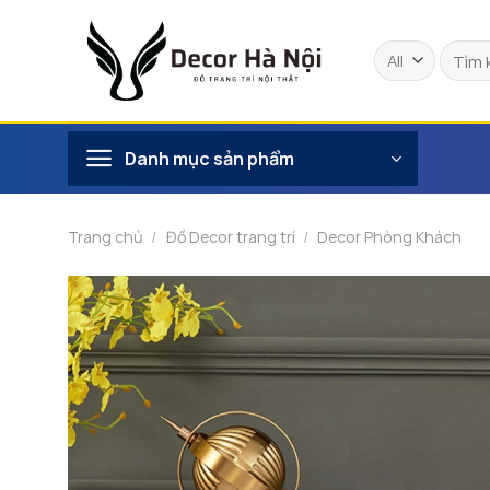
Skip
to
Tìm
content
kiếm:
Danh mục sản phẩm
Trang chủ
/
Đồ Decor trang trí
/
Decor Phòng Khách