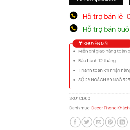
Hỗ trợ bán lẻ:
0
Hỗ trợ bán buô
KHUYẾN MÃI
Miễn phí giao hàng toàn 
Bảo hành 12 tháng
Thanh toán khi nhận hàn
SỐ 28 NGÁCH 69 NGÕ 325
SKU:
CD60
Danh mục:
Decor Phòng Khách