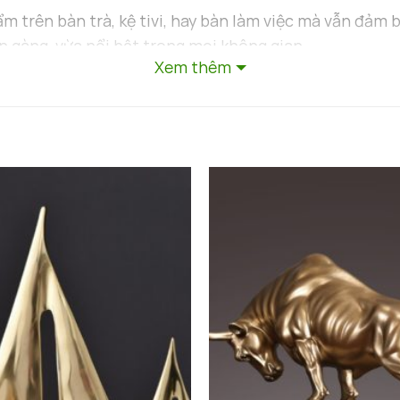
m trên bàn trà, kệ tivi, hay bàn làm việc mà vẫn đảm 
n gàng, vừa nổi bật trong mọi không gian.
Xem thêm
Tế
ạ
, mang lại vẻ đẹp vượt thời gian và độ bền tuyệt đối:
sáng bóng, không bị oxy hóa hay phai màu theo thời g
ản phẩm luôn đẹp như mới, dễ dàng lau chùi và bảo qu
ầu dễ dàng di chuyển và bài trí ở nhiều vị trí khác nhau.
a Nghệ Thuật Và Khoa Học
 còn là tác phẩm nghệ thuật. Sản phẩm tái hiện hình 
g: