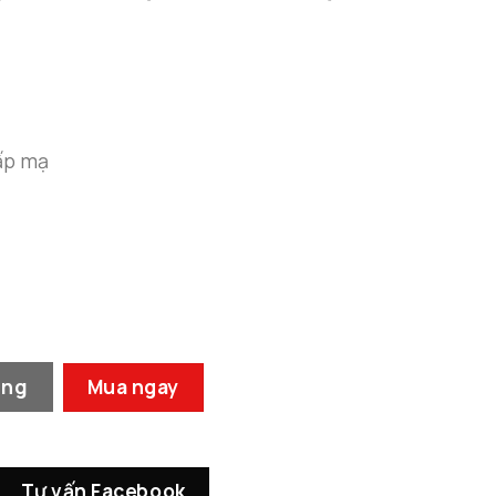
1.110.000 ₫
đến
1.140.000 ₫
cấp mạ
Điểm Nhấn Sang Trọng số lượng
àng
Mua ngay
Tư vấn Facebook