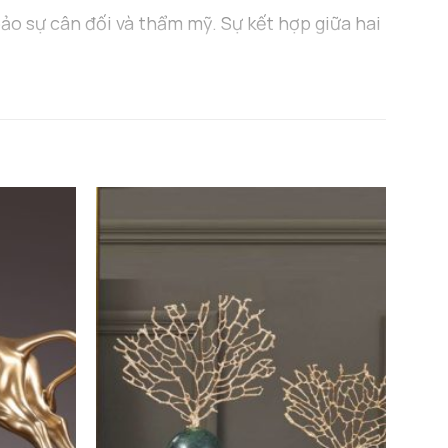
bảo sự cân đối và thẩm mỹ. Sự kết hợp giữa hai
ian.
ản.
ảnh quả địa cầu một cách sống động và chân