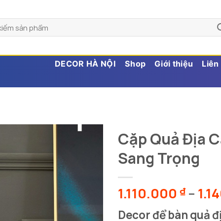
DECOR HÀ NỘI
Shop
Giới thiệu
Liên
Cặp Quả Địa C
Sang Trọng
1.110.000
–
1.1
₫
Decor để bàn quả đị