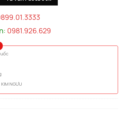
899.01.3333
n:
0981.926.629
quốc
g
 KIM NGƯU