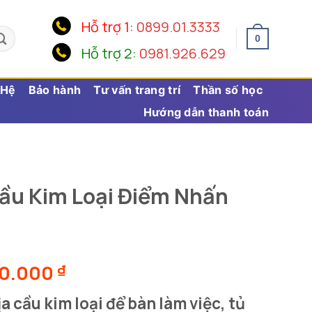
Hỗ trợ 1:
0899.01.3333
0
Hỗ trợ 2:
0981.926.629
 Hệ
Bảo hành
Tư vấn trang trí
Thần số học
Hướng dẫn thanh toán
ầu Kim Loại Điểm Nhấn
Khoảng
40.000
₫
giá:
a cầu kim loại để bàn làm việc, tủ
từ