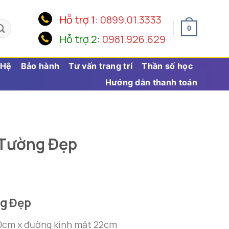
Hỗ trợ 1:
0899.01.3333
0
Hỗ trợ 2:
0981.926.629
 Hệ
Bảo hành
Tư vấn trang trí
Thần số học
Hướng dẫn thanh toán
 Tường Đẹp
g Đẹp
0cm x đường kính mặt 22cm