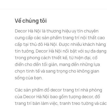
Thiết Kế Tinh Tế và Sang Trọng
Điểm nổi bật nhất của chiếc
đồng hồ treo tườ
nên một sản phẩm không chỉ giúp bạn theo dõi
Về chúng tôi
tiết rườm rà nhưng vẫn giữ được sự sang trọng
Decor Hà Nội là thương hiệu uy tín chuyên
cung cấp các sản phẩm trang trí nội thất cao
cấp tại thủ đô Hà Nội. Được nhiều khách hàng
tin tưởng, Decor Hà Nội nổi bật với sự đa dạng
trong phong cách thiết kế, từ hiện đại, cổ
điển cho đến tối giản, mang đến những lựa
chọn tinh tế và sang trọng cho không gian
sống của bạn.
Các sản phẩm đồ decor trang trí nhà phòng
của Decor Hà Nội bao gồm tượng decor, đồ
trang trí bàn làm việc, tranh treo tường và các