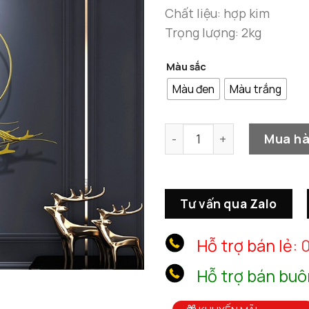
Chất liệu: hợp kim
Trọng lượng: 2kg
Màu sắc
Màu đen
Màu trắng
Đồng Hồ Treo Tường Đẹp s
Mua h
Tư vấn qua Zalo
Hỗ trợ bán lẻ:
0
Hỗ trợ bán buô