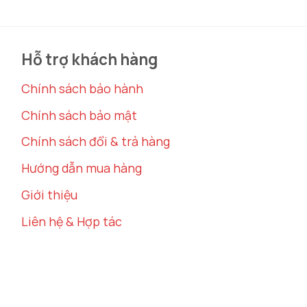
giá:
từ
4.800.000 ₫
ng trang trí
này là thiết kế đơn giản nhưng vô cùng tin
đến
5.990.000 ₫
 thời gian mà còn làm nổi bật không gian phòng khách
Hỗ trợ khách hàng
 và hiện đại, phù hợp với phong cách của những ngôi 
Chính sách bảo hành
Chính sách bảo mật
Chính sách đổi & trả hàng
Hướng dẫn mua hàng
Giới thiệu
Liên hệ & Hợp tác