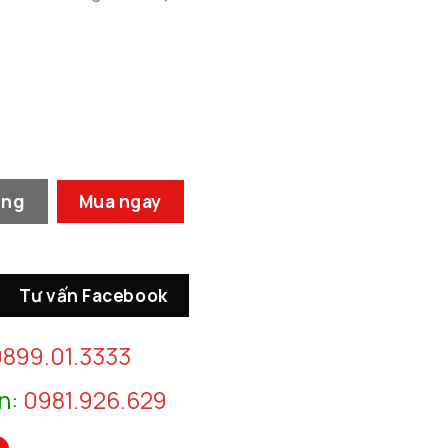
ố lượng
àng
Mua ngay
Tư vấn Facebook
899.01.3333
n:
0981.926.629