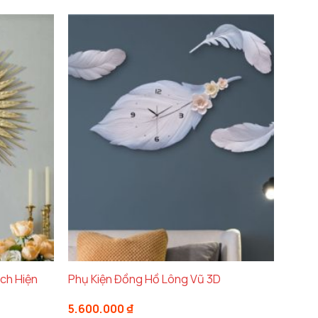
21
ông chỉ có tính năng mà còn giúp nâng cao
heo dõi thời gian mà còn là một tác phẩm
p, chiếc đồng hồ này sẽ là điểm nhấn giúp
ng trọng và bền bỉ. Mặt đồng hồ với các chi
của không gian. Màu sắc trang nhã và thiết kế
ch Hiện
Phụ Kiện Đồng Hồ Lông Vũ 3D
5.600.000
₫