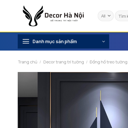
Skip
to
Tìm
content
kiếm:
Danh mục sản phẩm
Trang chủ
/
Decor trang trí tường
/
Đồng hồ treo tường