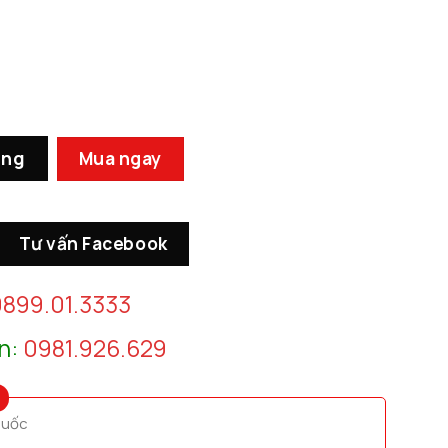
òn số lượng
àng
Mua ngay
Tư vấn Facebook
899.01.3333
n:
0981.926.629
quốc