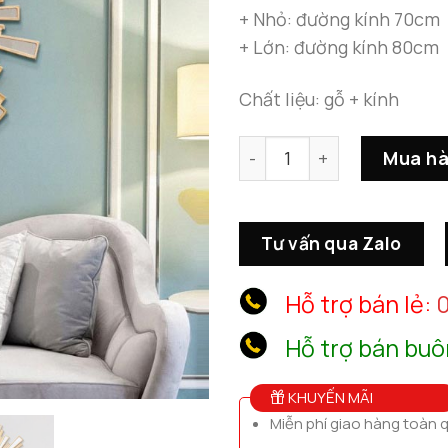
+ Nhỏ: đường kính 70cm
+ Lớn: đường kính 80cm
Chất liệu: gỗ + kính
Gương Nghệ Thuật Hình Tr
Mua h
Tư vấn qua Zalo
Hỗ trợ bán lẻ:
0
Hỗ trợ bán buô
KHUYẾN MÃI
Miễn phí giao hàng toàn 