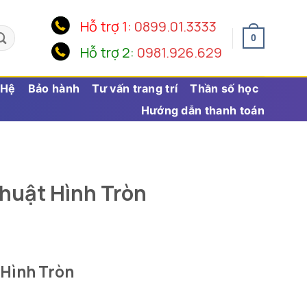
Hỗ trợ 1:
0899.01.3333
0
Hỗ trợ 2:
0981.926.629
 Hệ
Bảo hành
Tư vấn trang trí
Thần số học
Hướng dẫn thanh toán
huật Hình Tròn
Hình Tròn