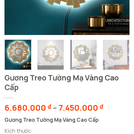
Gương Treo Tường Mạ Vàng Cao
Cấp
Khoảng
6.680.000
–
7.450.000
₫
₫
giá:
Gương Treo Tường Mạ Vàng Cao Cấp
từ
6.680.0
Kích thước: