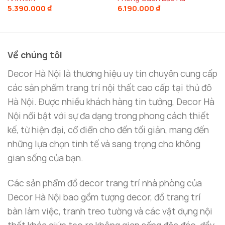
ánh nhìn. Bạn có thể đặt gương trên bức tường phía
5.390.000
₫
6.190.000
₫
trên sofa hoặc gần cửa sổ để tạo hiệu ứng mở rộng
không gian.
Về chúng tôi
Làm Đẹp Phòng Ngủ
Decor Hà Nội là thương hiệu uy tín chuyên cung cấp
Trong phòng ngủ,
gương treo tường đẹp
không chỉ
các sản phẩm trang trí nội thất cao cấp tại thủ đô
là vật dụng tiện lợi mà còn giúp không gian trở nên
Hà Nội. Được nhiều khách hàng tin tưởng, Decor Hà
rộng rãi và thoải mái hơn. Đặt gương gần bàn trang
Nội nổi bật với sự đa dạng trong phong cách thiết
điểm hoặc đối diện cửa sổ để tăng cường ánh sáng
kế, từ hiện đại, cổ điển cho đến tối giản, mang đến
tự nhiên và tạo cảm giác thư giãn.
những lựa chọn tinh tế và sang trọng cho không
gian sống của bạn.
Tăng Tính Sang Trọng Cho Không Gian Thương
Mại
Các sản phẩm đồ decor trang trí nhà phòng của
Gương treo tường hiện đại
là món đồ không thể
Decor Hà Nội bao gồm tượng decor, đồ trang trí
thiếu trong các không gian thương mại như nhà
bàn làm việc, tranh treo tường và các vật dụng nội
hàng, khách sạn, hoặc quán cà phê.
Gương decor