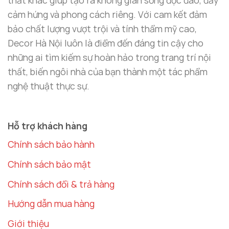
thất khác giúp tạo ra không gian sống độc đáo, đầy
treo tường
mạ vàng mang đến cảm giác đẳng cấp,
cảm hứng và phong cách riêng. Với cam kết đảm
hiện đại và tạo ấn tượng sâu sắc cho khách hàng.
bảo chất lượng vượt trội và tính thẩm mỹ cao,
Decor Hà Nội luôn là điểm đến đáng tin cậy cho
Trang Trí Phòng Làm Việc
những ai tìm kiếm sự hoàn hảo trong trang trí nội
Không gian làm việc cần sự sáng tạo và thoải mái.
thất, biến ngôi nhà của bạn thành một tác phẩm
Một chiếc
gương treo tường mạ vàng cao cấp
nghệ thuật thực sự.
trong văn phòng sẽ giúp mở rộng không gian và tạo
cảm giác thông thoáng. Ngoài ra, gương còn giúp
mang lại cảm hứng làm việc cho nhân viên và nâng
Hỗ trợ khách hàng
cao hiệu quả công việc.
Chính sách bảo hành
Chính sách bảo mật
Chính sách đổi & trả hàng
Hướng dẫn mua hàng
Giới thiệu