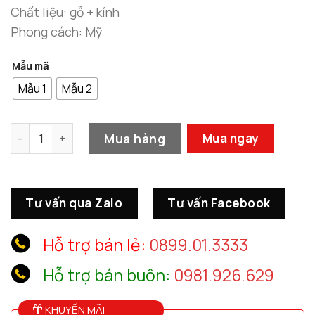
đến
Chất liệu: gỗ + kính
7.450.0
Phong cách: Mỹ
Mẫu mã
Mẫu 1
Mẫu 2
Gương Treo Tường Mạ Vàng Cao Cấp số lượng
Mua hàng
Mua ngay
Tư vấn qua Zalo
Tư vấn Facebook
Hỗ trợ bán lẻ:
0899.01.3333
Hỗ trợ bán buôn:
0981.926.629
KHUYẾN MÃI