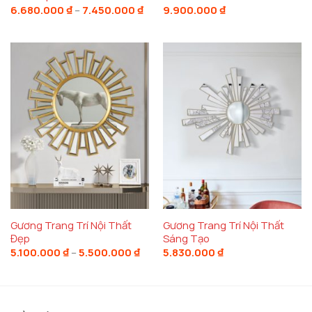
Khoảng
6.680.000
₫
–
7.450.000
₫
9.900.000
₫
giá:
từ
6.680.000 ₫
đến
7.450.000 ₫
Gương Trang Trí Nội Thất
Gương Trang Trí Nội Thất
Đẹp
Sáng Tạo
Gương trang trí vừa có tác dụng tạo cho không
Khoảng
5.100.000
₫
–
5.500.000
₫
5.830.000
₫
giá:
gian cảm giác rộng rãi và tô điểm cho không gian
từ
5.100.000 ₫
thiết kế thêm đẹp
đến
5.500.000 ₫