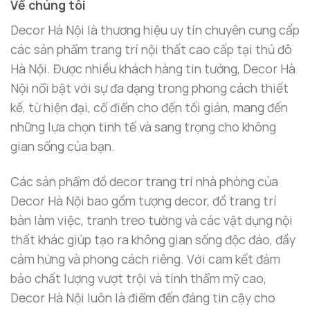
Về chúng tôi
Ứng Dụng Tuyệt Vời Của Gương Trang Trí
Nhà Hàng, Khách Sạn
Decor Hà Nội là thương hiệu uy tín chuyên cung cấp
các sản phẩm trang trí nội thất cao cấp tại thủ đô
Tăng Thẩm Mỹ Và Đẳng Cấp Cho Nhà Hàng
Hà Nội. Được nhiều khách hàng tin tưởng, Decor Hà
Trong không gian nhà hàng, gương không chỉ là món
Nội nổi bật với sự đa dạng trong phong cách thiết
đồ trang trí mà còn là công cụ giúp nâng cao trải
kế, từ hiện đại, cổ điển cho đến tối giản, mang đến
nghiệm thị giác của khách hàng. Đặt
gương decor
những lựa chọn tinh tế và sang trọng cho không
treo tường
tại khu vực trung tâm hoặc phía sau
gian sống của bạn.
quầy bar sẽ tạo nên điểm nhấn nổi bật, làm cho
không gian trở nên tinh tế và chuyên nghiệp hơn.
Các sản phẩm đồ decor trang trí nhà phòng của
Decor Hà Nội bao gồm tượng decor, đồ trang trí
Làm Đẹp Và Tối Ưu Không Gian Khách Sạn
bàn làm việc, tranh treo tường và các vật dụng nội
Khách sạn là nơi đòi hỏi sự tỉ mỉ trong từng chi tiết
thất khác giúp tạo ra không gian sống độc đáo, đầy
trang trí. Một chiếc
gương treo tường hiện đại
cảm hứng và phong cách riêng. Với cam kết đảm
được đặt trong sảnh chính hoặc các hành lang
bảo chất lượng vượt trội và tính thẩm mỹ cao,
không chỉ giúp không gian thêm phần sang trọng
Decor Hà Nội luôn là điểm đến đáng tin cậy cho