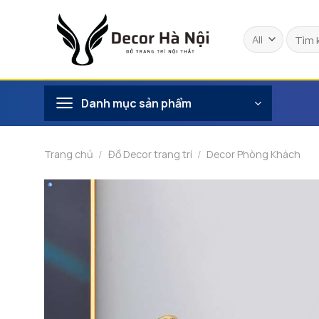
Skip
to
Tìm
content
kiếm:
Danh mục sản phẩm
Trang chủ
/
Đồ Decor trang trí
/
Decor Phòng Khách