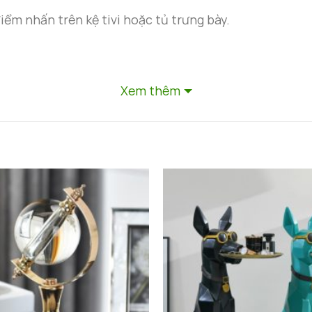
iểm nhấn trên kệ tivi hoặc tủ trưng bày.
hống oxi hóa, giữ được vẻ sáng bóng lâu dài.
Xem thêm
tế, lấp lánh, tạo nên sự sang trọng và nổi bật.