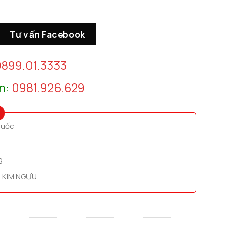
Tư vấn Facebook
899.01.3333
n:
0981.926.629
quốc
g
 KIM NGƯU