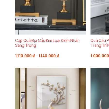
Cặp Quả Địa Cầu Kim Loại Điểm Nhấn
Quả Cầu P
Sang Trọng
Trang Trí 
Khoảng
1.110.000
₫
–
1.140.000
₫
1.000.00
giá:
từ
1.110.000 ₫
đến
1.140.000 ₫