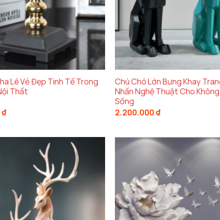
ha Lê Vẻ Đẹp Tinh Tế Trong
Chú Chó Lớn Bưng Khay Trang
Nội Thất
Nhấn Nghệ Thuật Cho Không
Sống
0
₫
2.200.000
₫