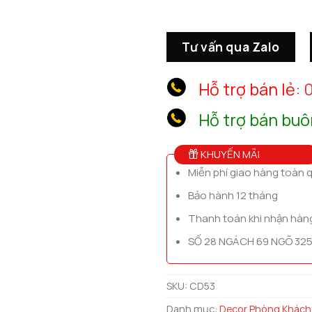
Tư vấn qua Zalo
Hỗ trợ bán lẻ:
0
Hỗ trợ bán buô
KHUYẾN MÃI
Miễn phí giao hàng toàn 
Bảo hành 12 tháng
Thanh toán khi nhận hàn
SỐ 28 NGÁCH 69 NGÕ 325
SKU:
CD53
Danh mục:
Decor Phòng Khách