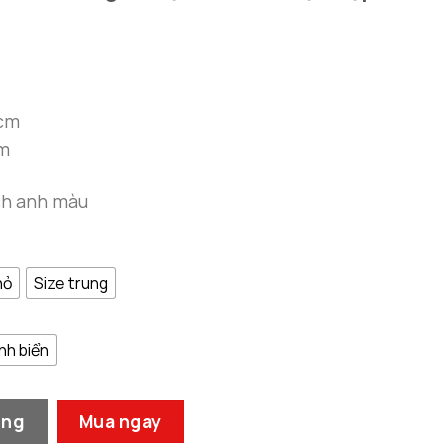
1.500.000 ₫
đến
4.500.000 ₫
1cm
cm
ạch anh màu
hỏ
Size trung
nh biển
h Anh Nghệ Thuật Tinh Tế Và Ý Nghĩa Phong Thủy số lượn
àng
Mua ngay