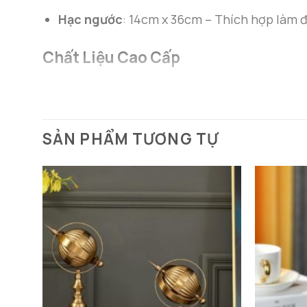
Hạc ngước
: 14cm x 36cm – Thích hợp làm đ
Chất Liệu Cao Cấp
Đồng nguyên chất
: Đảm bảo độ bền cao, c
Đá thạch anh màu
: Tăng thêm vẻ đẹp tinh 
SẢN PHẨM TƯƠNG TỰ