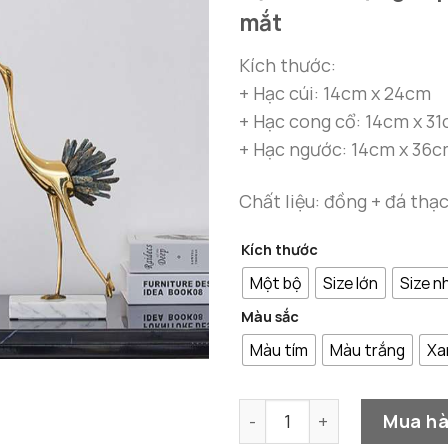
mắt
Kích thước:
+ Hạc cúi: 14cm x 24cm
+ Hạc cong cổ: 14cm x 3
+ Hạc ngước: 14cm x 36
Chất liệu: đồng + đá th
Kích thước
Một bộ
Size lớn
Size n
Màu sắc
Màu tím
Màu trắng
Xa
Bộ 3 Chim Hạc Gắn Đá Thạc
Mua h