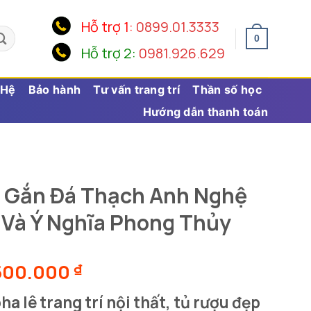
Hỗ trợ 1:
0899.01.3333
0
Hỗ trợ 2:
0981.926.629
 Hệ
Bảo hành
Tư vấn trang trí
Thần số học
Hướng dẫn thanh toán
c Gắn Đá Thạch Anh Nghệ
 Và Ý Nghĩa Phong Thủy
Khoảng
500.000
₫
giá:
a lê trang trí nội thất, tủ rượu đẹp
từ