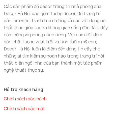
Các sản phẩm đồ decor trang trí nhà phòng của
Decor Hà Nội bao gồm tượng decor, đồ trang trí
bàn làm việc, tranh treo tường và các vật dụng nội
thất khác giúp tạo ra không gian sống độc đáo, đầy
Mẫu chim pha lê trang trí phòng khách được nhiều
cảm hứng và phong cách riêng. Với cam kết đảm
người ưa chuộng
bảo chất lượng vượt trội và tính thẩm mỹ cao,
Decor Hà Nội luôn là điểm đến đáng tin cậy cho
Lợi Ích Khi Trang Trí Phòng Khách Với Mẫu
những ai tìm kiếm sự hoàn hảo trong trang trí nội
Chim Pha Lê Đẹp Mắt
thất, biến ngôi nhà của bạn thành một tác phẩm
nghệ thuật thực sự.
Tạo Điểm Nhấn Sang Trọng Cho Phòng Khách
Mẫu chim pha lê đẹp mắt
là một món đồ trang trí
không thể thiếu trong không gian
phòng khách
.
Hỗ trợ khách hàng
Với chất liệu
đồng
và
pha lê
cao cấp, sản phẩm
Chính sách bảo hành
mang lại vẻ đẹp sang trọng và hiện đại cho không
gian sống. Đặc biệt, với thiết kế hình chim bay lên,
Chính sách bảo mật