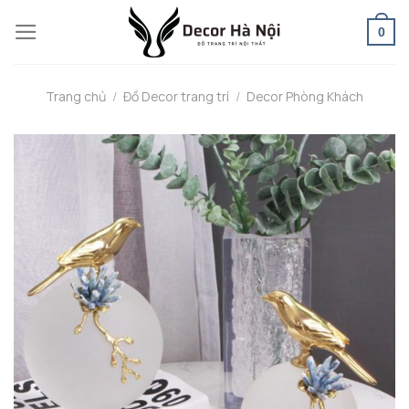
Skip
0
to
content
Trang chủ
/
Đồ Decor trang trí
/
Decor Phòng Khách