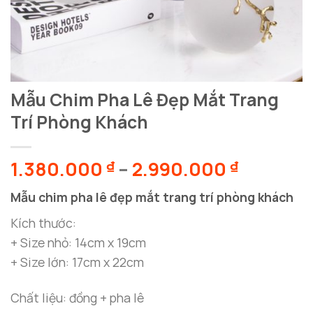
Mẫu Chim Pha Lê Đẹp Mắt Trang
Trí Phòng Khách
Khoảng
1.380.000
–
2.990.000
₫
₫
giá:
Mẫu chim pha lê đẹp mắt trang trí phòng khách
từ
1.380.0
Kích thước:
đến
+ Size nhỏ: 14cm x 19cm
2.990.0
+ Size lớn: 17cm x 22cm
Chất liệu: đồng + pha lê