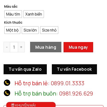
Màu sắc
Màu tím
Xanh biển
Kích thước
Một bộ
Size lớn
Size nhỏ
Mẫu Chim Pha Lê Đẹp Mắt Trang Trí Phòng Khách số lượ
Mua hàng
Mua ngay
Tư vấn qua Zalo
Tư vấn Facebook
Hỗ trợ bán lẻ:
0899.01.3333
Hỗ trợ bán buôn:
0981.926.629
KHUYẾN MÃI