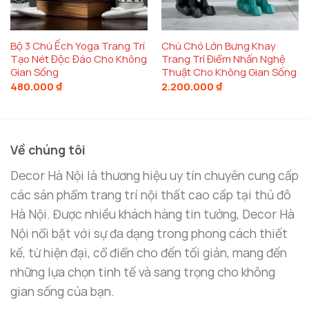
Kích Thước Phù Hợp Cho Mọi Không Gian
Mẫu chim pha lê đẹp mắt
có hai kích thước để bạn
Bộ 3 Chú Ếch Yoga Trang Trí
Chú Chó Lớn Bưng Khay
lựa chọn,
size nhỏ
(14cm x 19cm) và
size lớn
(17cm
Tạo Nét Độc Đáo Cho Không
Trang Trí Điểm Nhấn Nghệ
x 22cm). Các kích thước này giúp sản phẩm dễ
Gian Sống
Thuật Cho Không Gian Sống
480.000
₫
2.200.000
₫
dàng phù hợp với nhiều không gian khác nhau trong
phòng khách, từ những không gian nhỏ gọn đến
những phòng khách rộng rãi. Bạn có thể đặt
Mẫu
chim pha lê
trên
bàn trà
,
kệ tivi
,
bàn tiếp khách
,
Về chúng tôi
hay bất kỳ nơi nào trong phòng khách để tạo điểm
Decor Hà Nội là thương hiệu uy tín chuyên cung cấp
nhấn độc đáo và thu hút sự chú ý.
các sản phẩm trang trí nội thất cao cấp tại thủ đô
Hà Nội. Được nhiều khách hàng tin tưởng, Decor Hà
Nội nổi bật với sự đa dạng trong phong cách thiết
kế, từ hiện đại, cổ điển cho đến tối giản, mang đến
những lựa chọn tinh tế và sang trọng cho không
gian sống của bạn.