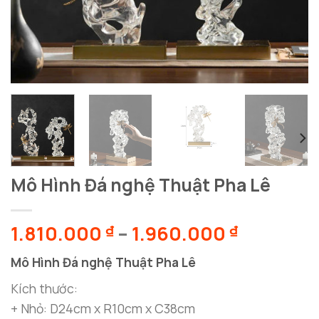
Mô Hình Đá nghệ Thuật Pha Lê
Khoảng
1.810.000
–
1.960.000
₫
₫
giá:
Mô Hình Đá nghệ Thuật Pha Lê
từ
1.810.00
Kích thước:
đến
+ Nhỏ: D24cm x R10cm x C38cm