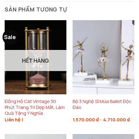
SẢN PHẨM TƯƠNG TỰ
Sale
HẾT HÀNG
Đồng Hồ Cát Vintage 30
Bộ 3 Nghệ Sĩ Múa Ballet Độc
Phút Trang Trí Đẹp Mắt, Làm
Đáo
Quà Tặng Ý Nghĩa
Kho
Liên hệ !
1.570.000
₫
–
4.710.000
₫
giá:
từ
1.57
đến