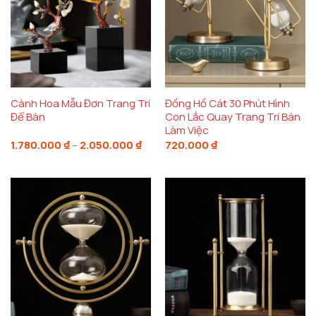
Cành Hoa Mẫu Đơn Trang Trí
Đồng Hồ Cát 30 Phút Hình
Để Bàn
Con Lắc Quay Trang Trí Bàn
Làm Việc
Khoảng
1.780.000
₫
–
2.050.000
₫
720.000
₫
giá:
từ
1.780.000 ₫
đến
2.050.000 ₫