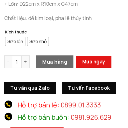
1.960.00
+ Lớn: D22cm x R10cm x C47cm
Chất liệu: đế kim loại, pha lê thủy tinh
Kích thước
Size lớn
Size nhỏ
Mô Hình Đá nghệ Thuật Pha Lê số lượng
Mua hàng
Mua ngay
Tư vấn qua Zalo
Tư vấn Facebook
Hỗ trợ bán lẻ:
0899.01.3333
Hỗ trợ bán buôn:
0981.926.629