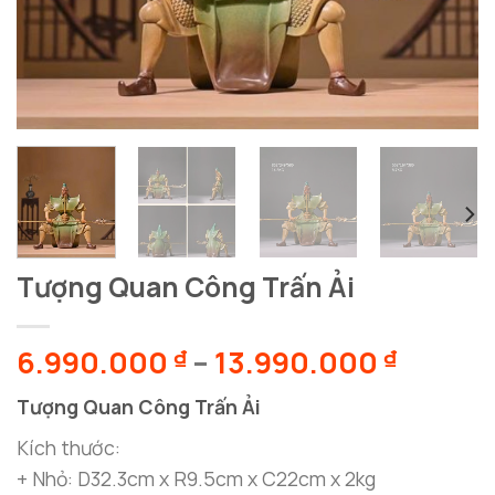
Tượng Quan Công Trấn Ải
Khoản
6.990.000
–
13.990.000
₫
₫
giá:
Tượng Quan Công Trấn Ải
từ
6.990.
Kích thước:
đến
+ Nhỏ: D32.3cm x R9.5cm x C22cm x 2kg