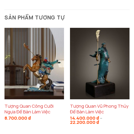
SẢN PHẨM TƯƠNG TỰ
Tượng Quan Công Cưỡi
Tượng Quan Vũ Phong Thủy
Ngựa Để Bàn Làm Việc
Để Bàn Làm Việc
8.700.000
₫
14.400.000
₫
–
Khoảng
22.200.000
₫
giá:
từ