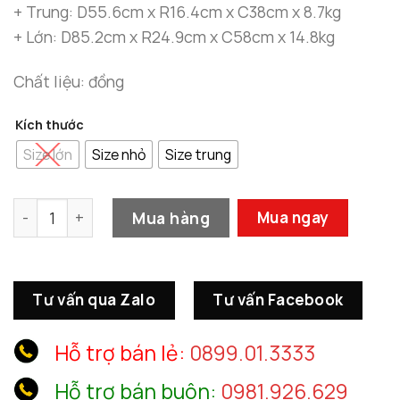
13.990
+ Trung: D55.6cm x R16.4cm x C38cm x 8.7kg
+ Lớn: D85.2cm x R24.9cm x C58cm x 14.8kg
Chất liệu: đồng
Kích thước
Size lớn
Size nhỏ
Size trung
Tượng Quan Công Trấn Ải số lượng
Mua hàng
Mua ngay
Tư vấn qua Zalo
Tư vấn Facebook
Hỗ trợ bán lẻ:
0899.01.3333
Hỗ trợ bán buôn:
0981.926.629