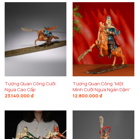
14.400.000 ₫
đến
22.200.000 ₫
Tượng Quan Công Cưỡi
Tượng Quan Công “Một
Ngựa Cao Cấp
Mình Cưỡi Ngựa Ngàn Dặm”
23.140.000
₫
12.800.000
₫