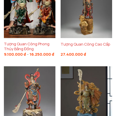
Tượng Quan Công Phong
Tượng Quan Công Cao Cấp
Thủy Bằng Đồng
Khoảng
9.100.000
₫
–
16.250.000
₫
27.400.000
₫
giá:
từ
9.100.000 ₫
đến
16.250.000 ₫