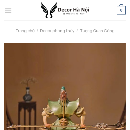
Skip
0
to
content
Trang chủ
/
Decor phong thủy
/
Tượng Quan Công