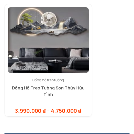
Đồng hồ treo tường
Đồng Hồ Treo Tường Sơn Thủy Hữu
Tình
Khoảng
3.990.000
₫
–
4.750.000
₫
giá:
từ
3.990.000 ₫
đến