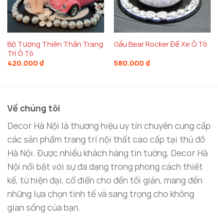
Chất liệu gỗ tự nhiên kết hợp với hợp kim mạ vàng
không chỉ tạo nên vẻ đẹp sang trọng mà còn giúp
sản phẩm bền bỉ, giữ được màu sắc và độ bóng theo
Bộ Tượng Thiên Thần Trang
Gấu Bear Rocker Để Xe Ô Tô
Trí Ô Tô
thời gian. Mô hình thuyền buồm có kích thước vừa
420.000
₫
580.000
₫
phải, dễ dàng trang trí trên
taplo ô tô đẹp
, tạo
điểm nhấn ấn tượng mà không chiếm quá nhiều
không gian.
Về chúng tôi
Kích Thước Phù Hợp Cho Mọi Không Gian
Decor Hà Nội là thương hiệu uy tín chuyên cung cấp
Một trong những yếu tố quan trọng khi lựa chọn
đồ
các sản phẩm trang trí nội thất cao cấp tại thủ đô
trang trí
taplo ô tô đẹp
là kích thước của sản
Hà Nội. Được nhiều khách hàng tin tưởng, Decor Hà
phẩm. Mô hình thuyền buồm được thiết kế với kích
Nội nổi bật với sự đa dạng trong phong cách thiết
thước nhỏ gọn, dễ dàng phù hợp với mọi không gian
kế, từ hiện đại, cổ điển cho đến tối giản, mang đến
trong ô tô. Không chỉ đặt trên taplo, bạn có thể
những lựa chọn tinh tế và sang trọng cho không
linh hoạt lựa chọn vị trí khác như bàn điều khiển,
gian sống của bạn.