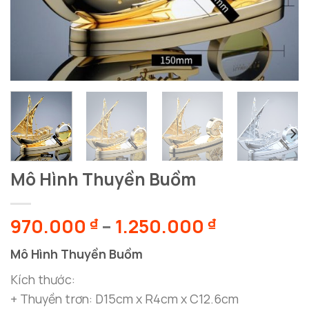
Mô Hình Thuyền Buồm
Khoảng
970.000
–
1.250.000
₫
₫
giá:
Mô Hình Thuyền Buồm
từ
970.000 ₫
Kích thước:
đến
+ Thuyền trơn: D15cm x R4cm x C12.6cm