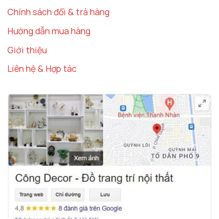
Chính sách đổi & trả hàng
Hướng dẫn mua hàng
Giới thiệu
Liên hệ & Hợp tác
Mô hình thuyền buồm để xe oto sang trọng
Decor Hà Nội – Thương Hiệu Uy Tín Cho
Đồ Trang Trí Ô Tô Đẹp
Tại Sao Nên Chọn Decor Hà Nội Cho Trang Trí Ô
Tô?
Decor Hà Nội
là thương hiệu nổi bật trong lĩnh vực
decor ô tô
, cung cấp các sản phẩm trang trí ô tô