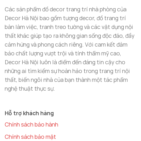
cửa sổ hay bên ghế ngồi để trang trí cho không gian
Các sản phẩm đồ decor trang trí nhà phòng của
thêm phần nổi bật.
Decor Hà Nội bao gồm tượng decor, đồ trang trí
Mô hình thuyền buồm từ
Decor Hà Nội
có thiết kế
bàn làm việc, tranh treo tường và các vật dụng nội
thanh thoát, nhẹ nhàng, không cồng kềnh hay
thất khác giúp tạo ra không gian sống độc đáo, đầy
chiếm quá nhiều diện tích, mang đến sự hài hòa cho
cảm hứng và phong cách riêng. Với cam kết đảm
không gian xe mà không làm mất đi tính tiện ích.
bảo chất lượng vượt trội và tính thẩm mỹ cao,
Decor Hà Nội luôn là điểm đến đáng tin cậy cho
những ai tìm kiếm sự hoàn hảo trong trang trí nội
thất, biến ngôi nhà của bạn thành một tác phẩm
nghệ thuật thực sự.
Hỗ trợ khách hàng
Chính sách bảo hành
Chính sách bảo mật