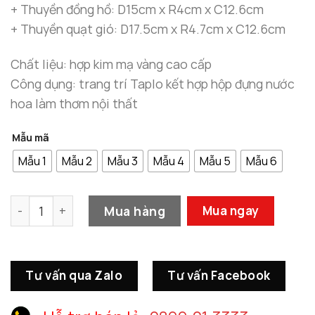
1.250.000
+ Thuyền đồng hồ: D15cm x R4cm x C12.6cm
+ Thuyền quạt gió: D17.5cm x R4.7cm x C12.6cm
Chất liệu: hợp kim mạ vàng cao cấp
Công dụng: trang trí Taplo kết hợp hộp đựng nước
hoa làm thơm nội thất
Mẫu mã
Mẫu 1
Mẫu 2
Mẫu 3
Mẫu 4
Mẫu 5
Mẫu 6
Mô Hình Thuyền Buồm số lượng
Mua hàng
Mua ngay
Tư vấn qua Zalo
Tư vấn Facebook