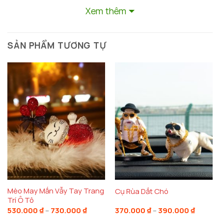
Xem thêm
SẢN PHẨM TƯƠNG TỰ
Mèo May Mắn Vẫy Tay Trang
Cụ Rùa Dắt Chó
Trí Ô Tô
Khoảng
Khoản
530.000
₫
–
730.000
₫
370.000
₫
–
390.000
₫
giá:
giá: