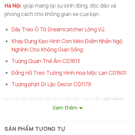
Hà Nội
, giúp mang lại sự sinh động, độc đáo và
phong cách cho không gian xe của bạn.
Dây Treo Ô Tô Dreamcatcher Lông Vũ
Khay Đựng Kẹo Hình Con Mèo Điểm Nhấn Ngộ
Nghĩnh Cho Không Gian Sống
Tượng Quan Thế Âm CD1813
Đồng Hồ Treo Tường Hình Hoa Mộc Lan CD1801
Tượng phật Di Lặc Decor CD1179
Với thiết kế tinh tế và chất liệu cao cấp,
Mô Hình
Xem thêm
Nhà Lầu Xe Hơi
không chỉ là món đồ trang trí thông
thường mà còn có ý nghĩa đặc biệt. Trong bài viết
này, chúng ta sẽ cùng khám phá lý do vì sao sản
SẢN PHẨM TƯƠNG TỰ
phẩm này lại trở thành lựa chọn lý tưởng cho những