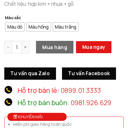
Chất liệu: hợp kim + nhựa + gỗ
Màu sắc
Màu đỏ
Màu hồng
Màu trắng
Mô Hình Nhà Lầu Xe Hơi số lượng
Mua hàng
Mua ngay
Tư vấn qua Zalo
Tư vấn Facebook
Hỗ trợ bán lẻ:
0899.01.3333
Hỗ trợ bán buôn:
0981.926.629
KHUYẾN MÃI
Miễn phí giao hàng toàn quốc