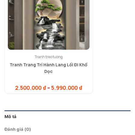
Tranh treo tường
Tranh Trang Trí Hành Lang Lối Đi Khổ
Dọc
Khoảng
2.500.000
₫
–
5.990.000
₫
giá:
từ
2.500.000 ₫
đến
5.990.000 ₫
Mô tả
Đánh giá (0)