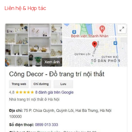
Thương Hiệu Uy Tín Và Sản Phẩm Chất Lượng
Liên hệ & Hợp tác
Khi nói đến
decor ô tô
,
Decor Hà Nội
là một trong
những thương hiệu hàng đầu tại Việt Nam, nổi bật
với các sản phẩm trang trí ô tô chất lượng cao, đa
dạng và độc đáo.
Decor Hà Nội
luôn chú trọng đến
việc cung cấp các sản phẩm
đồ trang trí taplo ô
tô đẹp
với chất lượng vượt trội và thiết kế tinh xảo.
Với
Mô Hình Nhà Lầu Xe Hơi
,
Decor Hà Nội
tiếp tục
khẳng định cam kết mang lại cho khách hàng những
sản phẩm không chỉ đáp ứng nhu cầu làm đẹp mà
còn có giá trị sử dụng lâu dài. Mỗi món đồ trang trí
tại
Decor Hà Nội
đều được kiểm tra kỹ lưỡng về
chất liệu, thiết kế và tính năng, đảm bảo không chỉ
đẹp mà còn bền bỉ theo thời gian.