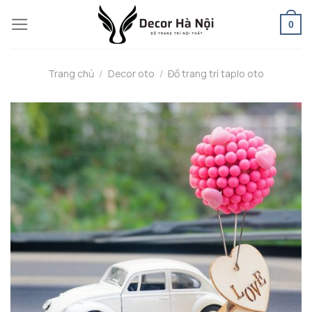
Skip
0
to
content
Trang chủ
/
Decor oto
/
Đồ trang trí taplo oto