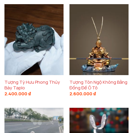
ai yêu thích
đồ trang trí taplo ô tô đẹp
.
Tượng Tỳ Hưu Phong Thủy
Tượng Tôn Ngộ Không Bằng
Bày Taplo
Đồng Để Ô Tô
2.400.000
₫
2.600.000
₫