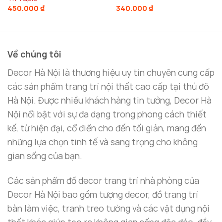
Hợp kim
: Giúp tăng độ bền và tạo cảm giác chắc
450.000
₫
340.000
₫
chắn cho mô hình.
Nhựa
: Mang lại sự nhẹ nhàng và dễ dàng tạo hình
cho các chi tiết của mô hình.
Về chúng tôi
Gỗ
: Thêm phần sang trọng và tinh tế, giúp hoàn
Decor Hà Nội là thương hiệu uy tín chuyên cung cấp
thiện hình dáng của ngôi nhà.
các sản phẩm trang trí nội thất cao cấp tại thủ đô
Hà Nội. Được nhiều khách hàng tin tưởng, Decor Hà
Sự kết hợp này không chỉ tạo nên một món đồ trang
Nội nổi bật với sự đa dạng trong phong cách thiết
trí đẹp mắt mà còn đảm bảo sản phẩm có thể sử
kế, từ hiện đại, cổ điển cho đến tối giản, mang đến
dụng lâu dài trong môi trường ô tô, chịu được các
những lựa chọn tinh tế và sang trọng cho không
yếu tố tác động từ nhiệt độ và độ ẩm trong xe.
gian sống của bạn.
Các sản phẩm đồ decor trang trí nhà phòng của
Decor Hà Nội bao gồm tượng decor, đồ trang trí
bàn làm việc, tranh treo tường và các vật dụng nội