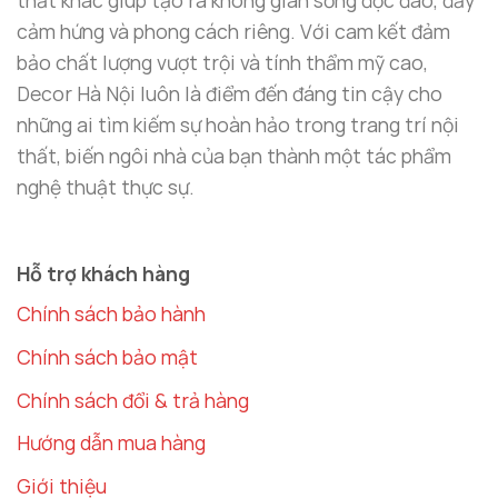
thất khác giúp tạo ra không gian sống độc đáo, đầy
cảm hứng và phong cách riêng. Với cam kết đảm
bảo chất lượng vượt trội và tính thẩm mỹ cao,
Decor Hà Nội luôn là điểm đến đáng tin cậy cho
những ai tìm kiếm sự hoàn hảo trong trang trí nội
thất, biến ngôi nhà của bạn thành một tác phẩm
nghệ thuật thực sự.
Hỗ trợ khách hàng
Chính sách bảo hành
Chính sách bảo mật
Mô hình nhà lầu xe hơi trang trí oto
Chính sách đổi & trả hàng
Tại Sao Nên Lựa Chọn Mô Hình Nhà Lầu
Hướng dẫn mua hàng
Xe Hơi Từ Decor Hà Nội?
Giới thiệu