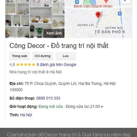
trang trí không chỉ đẹp mắt mà còn bền bỉ theo thời
gian. Các sản phẩm của
Decor Hà Nội
được chế tác
từ chất liệu cao cấp, với sự tỉ mỉ và sáng tạo trong
từng chi tiết, giúp mang đến những món đồ trang
trí hoàn hảo cho không gian sống của bạn.
Phù điêu treo tường lá bạch quả
là một sản phẩm
tiêu biểu của
Decor Hà Nội
, không chỉ giúp không
gian sống trở nên ấn tượng mà còn mang lại những
giá trị phong thủy sâu sắc. Mỗi sản phẩm của
Decor Hà Nội
đều được chế tác từ những nguyên
liệu cao cấp, giúp không gian của bạn trở nên hoàn
hảo và đẳng cấp.
Lý Do Nên Lựa Chọn Decor Hà Nội?
Khi tìm kiếm các sản phẩm trang trí cho không gian
Cửa hàng bán đồ Decor trang trí & Qùa tặng lưu niệm đep