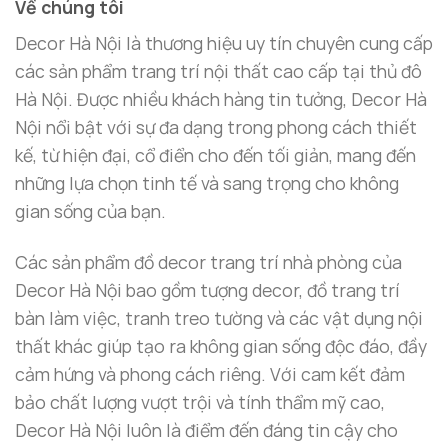
Về chúng tôi
họa tiết xung quanh, tạo ra một không gian sống
động nhưng không quá rườm rà. Sự kết hợp hoàn
Decor Hà Nội là thương hiệu uy tín chuyên cung cấp
hảo giữa các chi tiết sắc nét và chất liệu cao cấp
các sản phẩm trang trí nội thất cao cấp tại thủ đô
giúp bức tranh này luôn giữ được vẻ đẹp vượt thời
Hà Nội. Được nhiều khách hàng tin tưởng, Decor Hà
gian.
Nội nổi bật với sự đa dạng trong phong cách thiết
kế, từ hiện đại, cổ điển cho đến tối giản, mang đến
những lựa chọn tinh tế và sang trọng cho không
gian sống của bạn.
Các sản phẩm đồ decor trang trí nhà phòng của
Decor Hà Nội bao gồm tượng decor, đồ trang trí
bàn làm việc, tranh treo tường và các vật dụng nội
thất khác giúp tạo ra không gian sống độc đáo, đầy
cảm hứng và phong cách riêng. Với cam kết đảm
bảo chất lượng vượt trội và tính thẩm mỹ cao,
Decor Hà Nội luôn là điểm đến đáng tin cậy cho