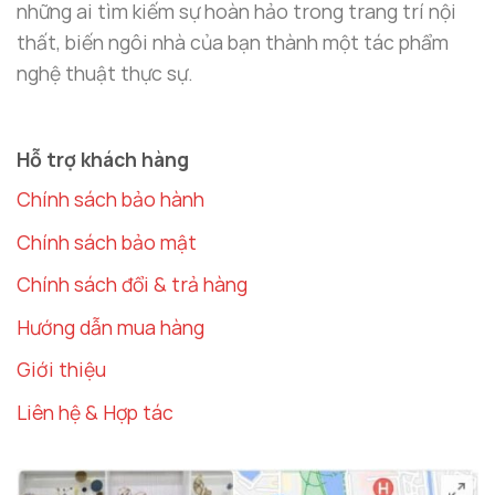
những ai tìm kiếm sự hoàn hảo trong trang trí nội
thất, biến ngôi nhà của bạn thành một tác phẩm
nghệ thuật thực sự.
Hỗ trợ khách hàng
Phù điêu treo tường lá bạch quả trang trí phòng
Chính sách bảo hành
khách
Chính sách bảo mật
Decor Hà Nội: Thương Hiệu Trang Trí Nội
Chính sách đổi & trả hàng
Thất Uy Tín Và Chất Lượng
Hướng dẫn mua hàng
Decor Hà Nội
là một trong những thương hiệu uy
Giới thiệu
tín hàng đầu trong lĩnh vực trang trí nội thất, đặc
biệt nổi bật với các sản phẩm
decor treo tường
Liên hệ & Hợp tác
chất lượng cao. Với hơn 10 năm kinh nghiệm,
Decor
Hà Nội
luôn cam kết mang đến những sản phẩm