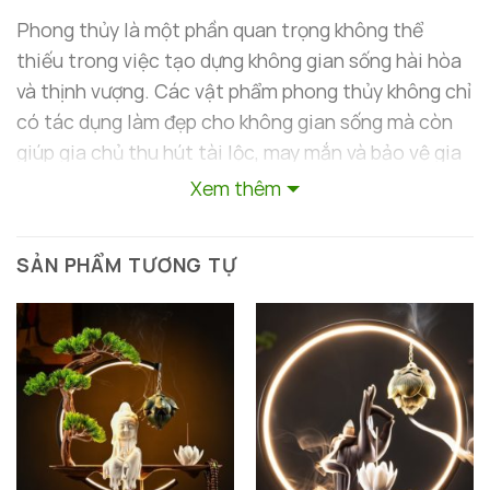
Phong thủy là một phần quan trọng không thể
thiếu trong việc tạo dựng không gian sống hài hòa
và thịnh vượng. Các vật phẩm phong thủy không chỉ
có tác dụng làm đẹp cho không gian sống mà còn
giúp gia chủ thu hút tài lộc, may mắn và bảo vệ gia
đình khỏi các yếu tố tiêu cực. Một trong những sản
Xem thêm
phẩm phong thủy nổi bật hiện nay là
Thác khói
trầm hương Phật cao cấp
từ
Decor Hà Nội
. Sản
SẢN PHẨM TƯƠNG TỰ
phẩm này không chỉ mang lại vẻ đẹp sang trọng mà
còn giúp gia chủ tạo không gian bình an và thu hút
tài lộc, may mắn.