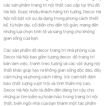
phẩm giúp làm nổi bật hình ảnh
Phật
trong không
các sản phẩm trang trí nội thất cao cấp tại thủ đô
gian tối, mang đến hiệu ứng ánh sáng huyền bí và dễ
Hà Nội. Được nhiều khách hàng tin tưởng, Decor Hà
chịu.
Nội nổi bật với sự đa dạng trong phong cách thiết
kế, từ hiện đại, cổ điển cho đến tối giản, mang đến
những lựa chọn tinh tế và sang trọng cho không
gian sống của bạn.
Các sản phẩm đồ decor trang trí nhà phòng của
Decor Hà Nội bao gồm tượng decor, đồ trang trí
bàn làm việc, tranh treo tường và các vật dụng nội
thất khác giúp tạo ra không gian sống độc đáo, đầy
cảm hứng và phong cách riêng. Với cam kết đảm
bảo chất lượng vượt trội và tính thẩm mỹ cao,
Decor Hà Nội luôn là điểm đến đáng tin cậy cho
những ai tìm kiếm sự hoàn hảo trong trang trí nội
thất, biến ngôi nhà của bạn thành một tác phẩm