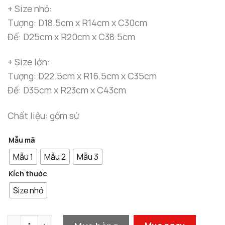
+ Size nhỏ:
Tượng: D18.5cm x R14cm x C30cm
Đế: D25cm x R20cm x C38.5cm
+ Size lớn:
Tượng: D22.5cm x R16.5cm x C35cm
Đế: D35cm x R23cm x C43cm
Chất liệu: gốm sứ
Mẫu mã
Mẫu 1
Mẫu 2
Mẫu 3
Kích thước
Size nhỏ
Thác Khói Trầm Hương Phật Cao Cấp số lượng