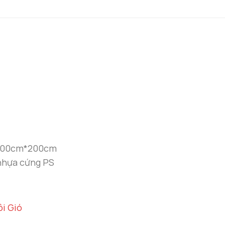
n 200cm*200cm
 nhựa cứng PS
i Gió