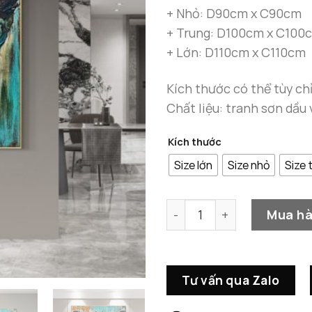
+ Nhỏ: D90cm x C90cm
+ Trung: D100cm x C100
+ Lớn: D110cm x C110cm
Kích thước có thể tùy 
Chất liệu: tranh sơn dầu
Kích thước
Size lớn
Size nhỏ
Size 
Tranh Sơn Dầu Bươm Bướm 
Mua h
Tư vấn qua Zalo