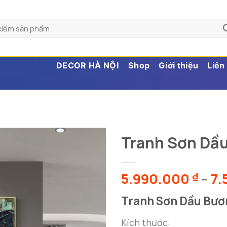
DECOR HÀ NỘI
Shop
Giới thiệu
Liên
Tranh Sơn Dầ
5.990.000
–
7.
₫
Tranh Sơn Dầu Bư
Kích thước: