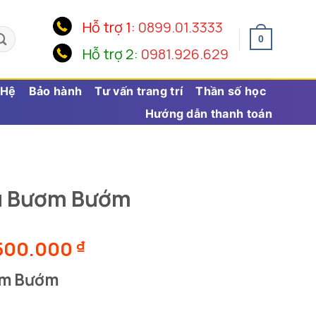
Hỗ trợ 1:
0899.01.3333
0
Hỗ trợ 2:
0981.926.629
 Hệ
Bảo hành
Tư vấn trang trí
Thần số học
Hướng dẫn thanh toán
u Bươm Bướm
Khoảng
500.000
₫
giá:
ơm Bướm
từ
5.990.000 ₫