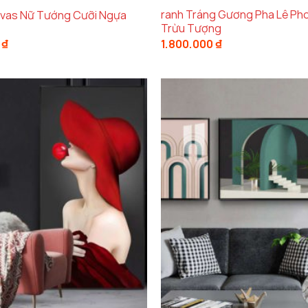
ranh Tráng Gương Pha Lê Ph
vas Nữ Tướng Cưỡi Ngựa
Trừu Tượng
0
₫
1.800.000
₫
Tranh sơn dầu bươm bướm treo phòng khách bắt mắ
 dầu bươm bướm từ Decor Hà Nội
tươi mới
hông chỉ đơn thuần là một bức tranh treo tường mà còn
ánh rực rỡ sắc màu không chỉ khiến không gian trở n