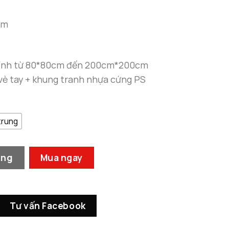
đến
7.500.000 ₫
cm
chỉnh từ 80*80cm đến 200cm*200cm
 vè tay + khung tranh nhựa cứng PS
trung
số lượng
àng
Mua ngay
Tư vấn Facebook