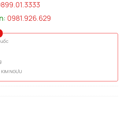
899.01.3333
n:
0981.926.629
quốc
g
 KIM NGƯU