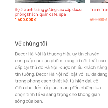
thái, nhẹ nhàng. Những bức tranh bươm bướ
không chỉ đẹp mà còn mang lại sự may mắn và t
Bộ 3 tranh tráng gương cao cấp decor
Tranh Trá
phòng khách, quán cafe, spa
1.400.000
₫
590.000
₫
Màu sắc tươi sáng và hình ảnh những con bươm
chính là lý do tại sao bức tranh này là một l
Chất liệu cao cấp và sự tinh tế trong
Về chúng tôi
Tranh sơn dầu bươm bướm
được
Decor Hà Nộ
Decor Hà Nội là thương hiệu uy tín chuyên
liệu sơn dầu cho phép màu sắc tranh không chỉ
cung cấp các sản phẩm trang trí nội thất cao
đều được các họa sĩ tài ba của
Decor Hà Nội
c
cấp tại thủ đô Hà Nội. Được nhiều khách hàng
tin tưởng, Decor Hà Nội nổi bật với sự đa dạng
Khung tranh được làm từ
nhựa cứng PS
, mang
trong phong cách thiết kế, từ hiện đại, cổ
động bên ngoài mà còn tạo nên sự sang trọng 
điển cho đến tối giản, mang đến những lựa
chọn tinh tế và sang trọng cho không gian
Kích thước linh hoạt, phù hợp với m
sống của bạn.
Một trong những ưu điểm lớn của
tranh sơn 