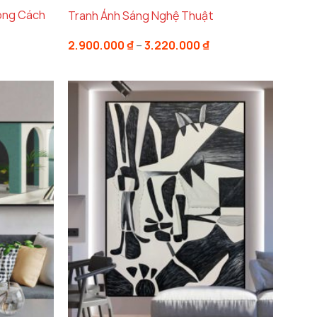
ong Cách
Tranh Ánh Sáng Nghệ Thuật
Khoảng
2.900.000
₫
–
3.220.000
₫
giá:
từ
2.900.000 ₫
đến
3.220.000 ₫
t
?
 là biểu tượng của sự tự do, đổi mới và sự
ên tươi sáng mà còn mang lại cảm giác thư