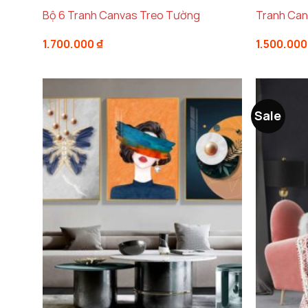
Bộ 6 Tranh Canvas Treo Tường
Tranh Can
1.700.000
₫
1.500.00
Sale
Tại sao nên chọn tranh sơn
Biểu tượng của sự tự do và sắc màu 
Tranh sơn dầu bươm bướm
từ
Decor Hà Nội
k
sống. Hình ảnh những con bươm bướm với đôi c