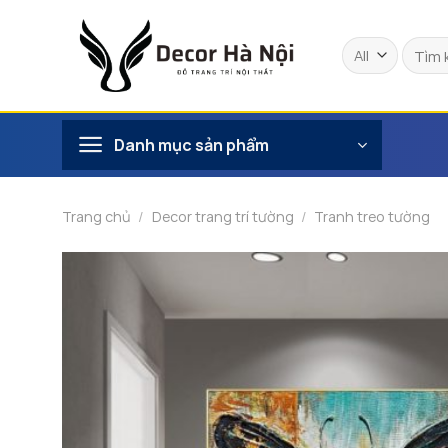
Skip
to
Tìm
content
kiếm:
Danh mục sản phẩm
Trang chủ
/
Decor trang trí tường
/
Tranh treo tường