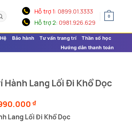
Hỗ trợ 1:
0899.01.3333
0
Hỗ trợ 2:
0981.926.629
 Hệ
Bảo hành
Tư vấn trang trí
Thần số học
Hướng dẫn thanh toán
í Hành Lang Lối Đi Khổ Dọc
Khoảng
.990.000
₫
giá:
nh Lang Lối Đi Khổ Dọc
từ
2.500.000 ₫