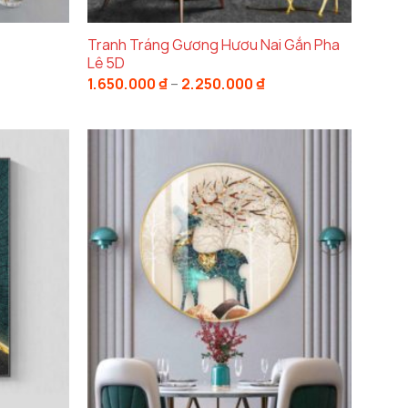
Tranh Tráng Gương Hươu Nai Gắn Pha
Lê 5D
Khoảng
1.650.000
₫
–
2.250.000
₫
giá:
từ
1.650.000 ₫
đến
2.250.000 ₫