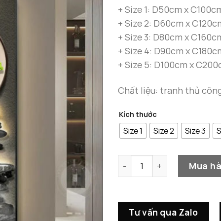
+ Size 1: D50cm x C100c
+ Size 2: D60cm x C120c
+ Size 3: D80cm x C160c
+ Size 4: D90cm x C180c
+ Size 5: D100cm x C20
Chất liệu: tranh thủ côn
Kích thước
Size 1
Size 2
Size 3
S
Tranh Trang Trí Hành Lang 
Mua h
Tư vấn qua Zalo