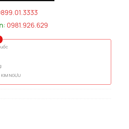
899.01.3333
n:
0981.926.629
quốc
g
 KIM NGƯU