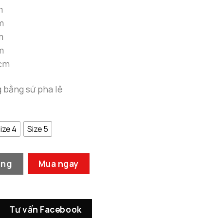
đến
m
5.990.000 ₫
m
m
m
0cm
g bằng sứ pha lê
ize 4
Size 5
Lối Đi Khổ Dọc số lượng
àng
Mua ngay
Tư vấn Facebook