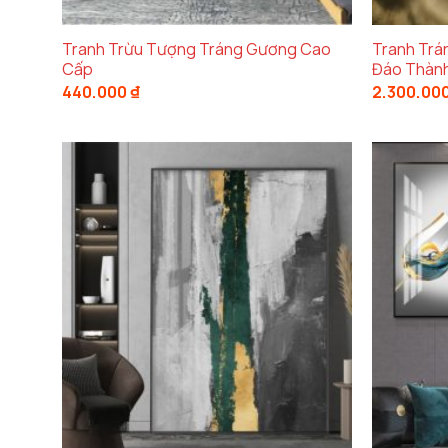
Tranh Trừu Tượng Tráng Gương Cao
Tranh Trá
Cấp
Đáo Thàn
440.000
₫
2.300.00