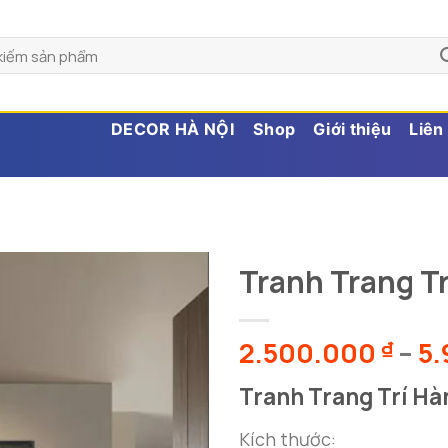
DECOR HÀ NỘI
Shop
Giới thiệu
Liên
Tranh Trang Tr
2.500.000
–
5
₫
Tranh Trang Trí Hà
Kích thước: