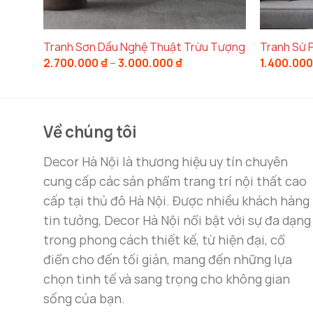
Tranh Sơn Dầu Nghệ Thuật Trừu Tượng
Tranh Sứ P
Khoảng
2.700.000
₫
–
3.000.000
₫
1.400.00
giá:
từ
Tại sao nên chọn tranh trang
2.700.000 ₫
đến
3.000.000 ₫
Về chúng tôi
Thiết kế tinh tế và phù hợp với không
Decor Hà Nội là thương hiệu uy tín chuyên
Tranh trang trí hành lang lối đi khổ dọc
từ
De
cung cấp các sản phẩm trang trí nội thất cao
các khu vực cần sự tinh tế và độc đáo. Với n
cấp tại thủ đô Hà Nội. Được nhiều khách hàng
được chọn lựa sao cho phù hợp với diện tích k
tin tưởng, Decor Hà Nội nổi bật với sự đa dạng
sinh động và ấn tượng hơn.
trong phong cách thiết kế, từ hiện đại, cổ
Bằng cách sử dụng
tranh treo tường nghệ th
điển cho đến tối giản, mang đến những lựa
mở rộng hơn mà không làm mất đi sự tinh tế. Đ
chọn tinh tế và sang trọng cho không gian
nhưng không quá phô trương, phù hợp với nhiề
sống của bạn.