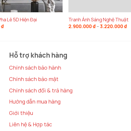
ha Lê 5D Hiện Đại
Tranh Ánh Sáng Nghệ Thuật
Tranh trang trí hành lang lối đi trang trí đẹp
K
0
₫
2.900.000
₫
–
3.220.000
₫
gi
t
 trí hành lang lối đi khổ dọc từ 
2
đ
3
Hỗ trợ khách hàng
 gian lối đi
Chính sách bảo hành
cor Hà Nội
được thiết kế đặc biệt để phù hợp với khôn
hững kích thước đa dạng như
D50cm x C100cm
đến
D1
Chính sách bảo mật
hông gian của bạn. Bức tranh sẽ tạo ra một điểm nhấn
Chính sách đổi & trả hàng
Hướng dẫn mua hàng
uật
có khổ dọc, bạn sẽ tận dụng được chiều cao của kh
Giới thiệu
ặc biệt, việc sử dụng tranh có thiết kế hiện đại và đơ
u phong cách trang trí nội thất.
Liên hệ & Hợp tác