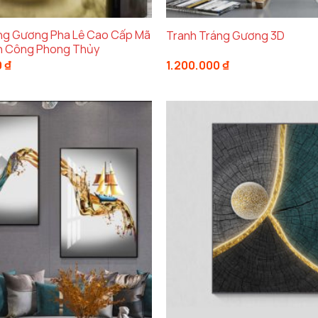
ng Gương Pha Lê Cao Cấp Mã
Tranh Tráng Gương 3D
h Công Phong Thủy
0
₫
1.200.000
₫