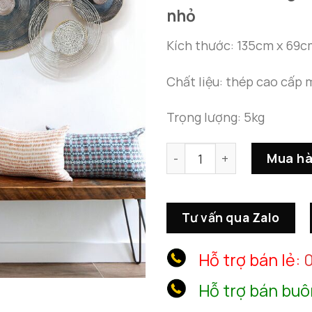
nhỏ
Kích thước: 135cm x 69c
Chất liệu: thép cao cấp 
Trọng lượng: 5kg
Tranh treo tường kim loại
Mua h
Tư vấn qua Zalo
Hỗ trợ bán lẻ:
0
Hỗ trợ bán buô