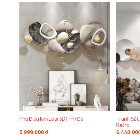
Tranh Sắt
Phù Điêu Kim Loại 3D Hình Đá
Retro
3.999.000
₫
6.440.00