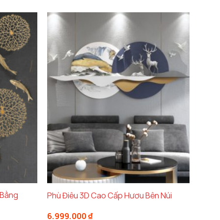
từ
6.750.000 ₫
đến
10.700.000 ₫
 Bằng
Phù Điêu 3D Cao Cấp Hươu Bên Núi
6.999.000
₫