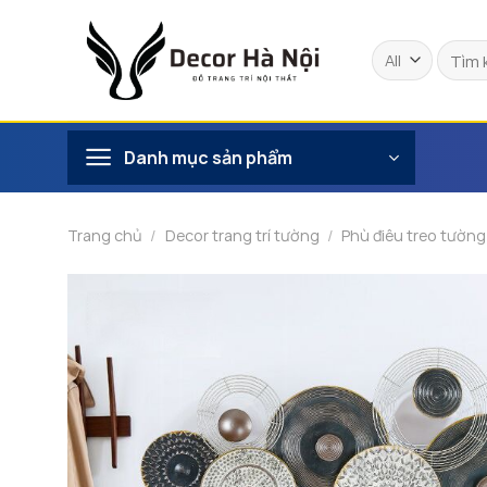
Skip
to
Tìm
content
kiếm:
Danh mục sản phẩm
Trang chủ
/
Decor trang trí tường
/
Phù điêu treo tường