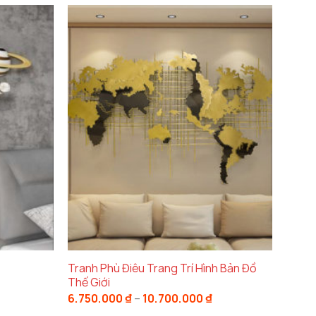
Tranh Phù Điêu Trang Trí Hình Bản Đồ
Thế Giới
Khoảng
6.750.000
₫
–
10.700.000
₫
giá: