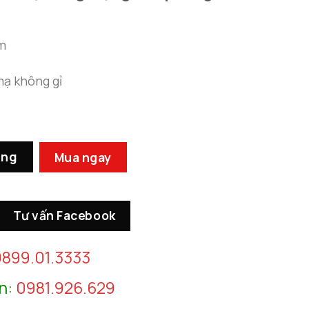
m
mạ không gỉ
 sang trọng cho phòng khách nhỏ số lượng
àng
Mua ngay
Tư vấn Facebook
899.01.3333
n:
0981.926.629