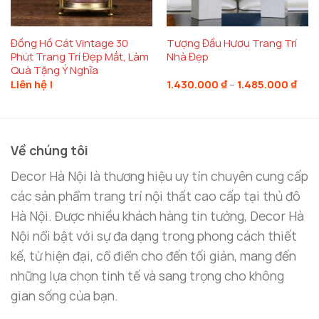
Đồng Hồ Cát Vintage 30
Tượng Đầu Hươu Trang Trí
Phút Trang Trí Đẹp Mắt, Làm
Nhà Đẹp
Quà Tặng Ý Nghĩa
Kho
Liên hệ !
1.430.000
₫
–
1.485.000
₫
giá:
từ
1.43
đến
1.48
Về chúng tôi
Decor Hà Nội là thương hiệu uy tín chuyên cung cấp
các sản phẩm trang trí nội thất cao cấp tại thủ đô
Hà Nội. Được nhiều khách hàng tin tưởng, Decor Hà
Nội nổi bật với sự đa dạng trong phong cách thiết
kế, từ hiện đại, cổ điển cho đến tối giản, mang đến
những lựa chọn tinh tế và sang trọng cho không
gian sống của bạn.