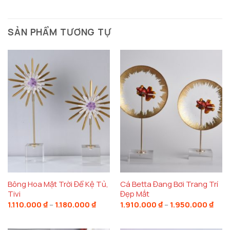
SẢN PHẨM TƯƠNG TỰ
Bông Hoa Mặt Trời Để Kệ Tủ,
Cá Betta Đang Bơi Trang Trí
Tivi
Đẹp Mắt
Khoảng
Kho
1.110.000
₫
–
1.180.000
₫
1.910.000
₫
–
1.950.000
₫
giá:
giá:
từ
từ
1.110.000 ₫
1.91