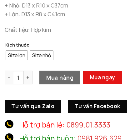
đến
+ Nhỏ: D13 x R10 x C37cm
1.530.00
+ Lớn: D13 x R8 x C41cm
Chất liệu: Hợp kim
Kích thước
Size lớn
Size nhỏ
Tượng Hồng Hạc Nghệ Thuật Mạ Vàng số lượng
Mua hàng
Mua ngay
Tư vấn qua Zalo
Tư vấn Facebook
Hỗ trợ bán lẻ:
0899.01.3333
Hỗ trợ bán buôn:
0981.926.629