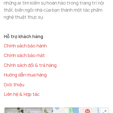
những ai tìm kiếm sự hoàn hảo trong trang trí nội
thất, biến ngôi nhà của bạn thành một tác phẩm
nghệ thuật thực sự.
Tượng ngựa đồng thiết kế hiện đại
Hỗ trợ khách hàng
Chính sách bảo hành
Cách Đặt Linh Vật Phong Thủy Tượng
Ngựa Đồng Cao Cấp
Chính sách bảo mật
Vị trí đặt tượng
Chính sách đổi & trả hàng
Phòng khách
Hướng dẫn mua hàng
Đặt
Tượng Ngựa Đồng Cao Cấp
tại phòng
Giới thiệu
khách, hướng đầu ngựa vào trong nhà để tượng
trưng cho việc thu hút tài lộc, mang lại sự hài
Liên hệ & Hợp tác
hòa và năng lượng tích cực cho không gian.
Bàn làm việc