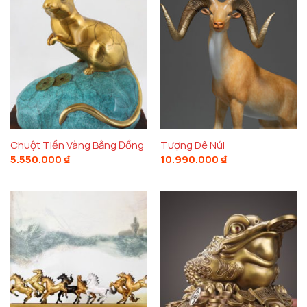
Chuột Tiền Vàng Bằng Đồng
Tượng Dê Núi
5.550.000
₫
10.990.000
₫
Tượng ngựa đồng trang trí nhà cửa cao cấp
Ý Nghĩa Phong Thủy Của Tượng Ngựa
Đồng Cao Cấp
Tượng trưng cho thành công và phát triển
Ngựa trong phong thủy là biểu tượng của sự thành
công vượt bậc và thăng tiến trong sự nghiệp. Đặt