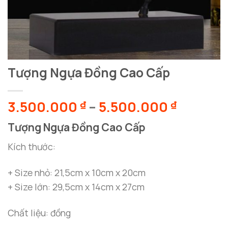
Tượng Ngựa Đồng Cao Cấp
Khoảng
3.500.000
–
5.500.000
₫
₫
giá:
Tượng Ngựa Đồng Cao Cấp
từ
3.500.0
Kích thước:
đến
5.500.0
+ Size nhỏ: 21,5cm x 10cm x 20cm
+ Size lớn: 29,5cm x 14cm x 27cm
Chất liệu: đồng