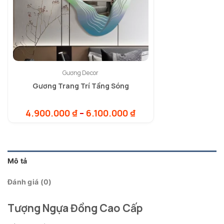
Gương Decor
Gương Trang Trí Tầng Sóng
Khoảng
4.900.000
₫
–
6.100.000
₫
giá:
từ
4.900.000 ₫
đến
6.100.000 ₫
Mô tả
Đánh giá (0)
Tượng Ngựa Đồng Cao Cấp