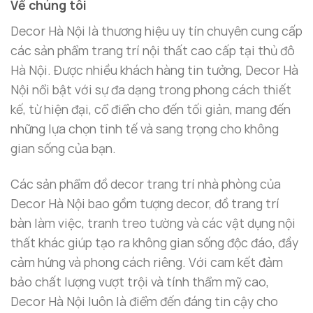
Tượng ngựa có kích thước đa dạng, dễ dàng bài trí
Về chúng tôi
tại các không gian như bàn làm việc, phòng khách,
Decor Hà Nội là thương hiệu uy tín chuyên cung cấp
quầy lễ tân hoặc văn phòng kinh doanh, mang lại
các sản phẩm trang trí nội thất cao cấp tại thủ đô
điểm nhấn đẳng cấp cho không gian.
Hà Nội. Được nhiều khách hàng tin tưởng, Decor Hà
Nội nổi bật với sự đa dạng trong phong cách thiết
kế, từ hiện đại, cổ điển cho đến tối giản, mang đến
những lựa chọn tinh tế và sang trọng cho không
gian sống của bạn.
Các sản phẩm đồ decor trang trí nhà phòng của
Decor Hà Nội bao gồm tượng decor, đồ trang trí
bàn làm việc, tranh treo tường và các vật dụng nội
thất khác giúp tạo ra không gian sống độc đáo, đầy
cảm hứng và phong cách riêng. Với cam kết đảm
bảo chất lượng vượt trội và tính thẩm mỹ cao,
Decor Hà Nội luôn là điểm đến đáng tin cậy cho