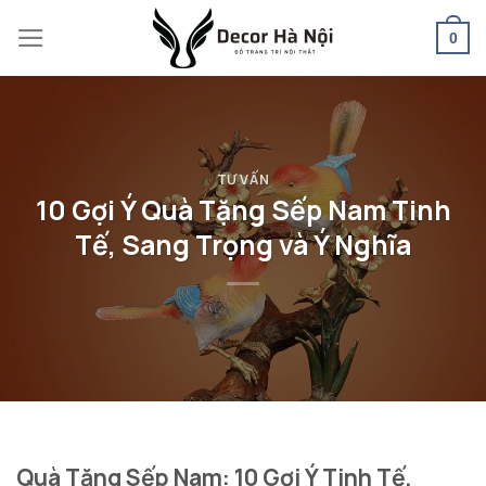
Skip
0
to
content
TƯ VẤN
10 Gợi Ý Quà Tặng Sếp Nam Tinh
Tế, Sang Trọng và Ý Nghĩa
Quà Tặng Sếp Nam: 10 Gợi Ý Tinh Tế,