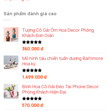
Sản phẩm đánh giá cao
Tượng Cô Gái Ôm Hoa Decor Phòng
Khách Đơn Giản
360.000
₫
Được xếp
hạng
5.00
5 sao
Mô hình tàu chiến tuần dương Baltimore
Hoa kỳ
1.499.000
₫
Được xếp
hạng
5.00
5 sao
Bình Hoa Cô Gái Đeo Tai Phone Decor
Phòng Khách Hiện Đại
570.000
₫
Được xếp
hạng
5.00