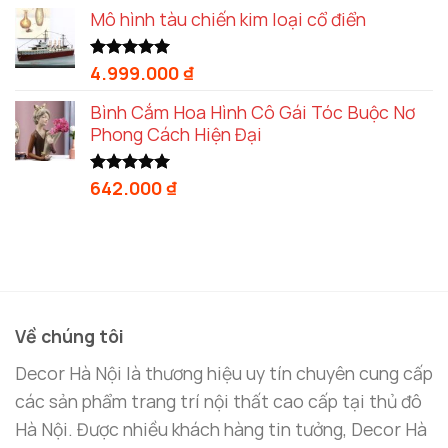
5 sao
Mô hình tàu chiến kim loại cổ điển
4.999.000
₫
Được xếp
hạng
5.00
5 sao
Bình Cắm Hoa Hình Cô Gái Tóc Buộc Nơ
Phong Cách Hiện Đại
642.000
₫
Được xếp
hạng
5.00
5 sao
Về chúng tôi
Decor Hà Nội là thương hiệu uy tín chuyên cung cấp
các sản phẩm trang trí nội thất cao cấp tại thủ đô
Hà Nội. Được nhiều khách hàng tin tưởng, Decor Hà