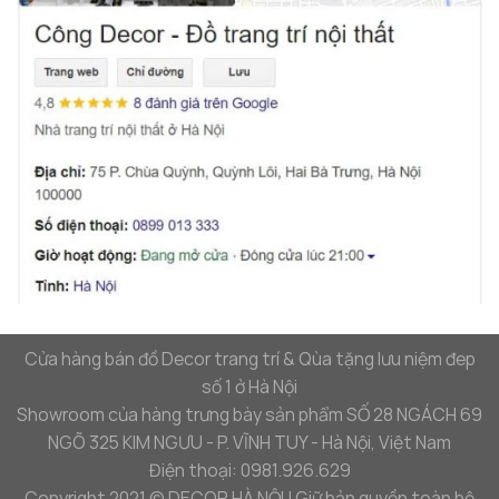
Cửa hàng bán đồ Decor trang trí & Qùa tặng lưu niệm đep
số 1 ở Hà Nội
Showroom của hàng trưng bày sản phẩm SỐ 28 NGÁCH 69
NGÕ 325 KIM NGƯU - P. VĨNH TUY - Hà Nội, Việt Nam
Điện thoại: 0981.926.629
Copyright 2021 © DECOR HÀ NỘI | Giữ bản quyền toàn bộ