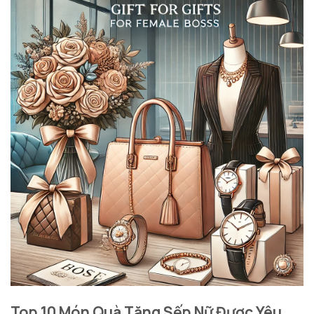
Top 10 Món Quà Tặng Sếp Nữ Được Yêu