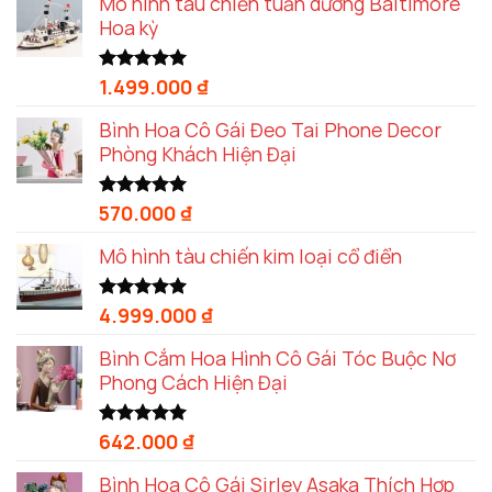
Mô hình tàu chiến tuần dương Baltimore
Hoa kỳ
1.499.000
₫
Được xếp
hạng
5.00
5 sao
Bình Hoa Cô Gái Đeo Tai Phone Decor
Phòng Khách Hiện Đại
570.000
₫
Được xếp
hạng
5.00
5 sao
Mô hình tàu chiến kim loại cổ điển
4.999.000
₫
Được xếp
hạng
5.00
5 sao
Bình Cắm Hoa Hình Cô Gái Tóc Buộc Nơ
Phong Cách Hiện Đại
642.000
₫
Được xếp
hạng
5.00
5 sao
Bình Hoa Cô Gái Sirley Asaka Thích Hợp