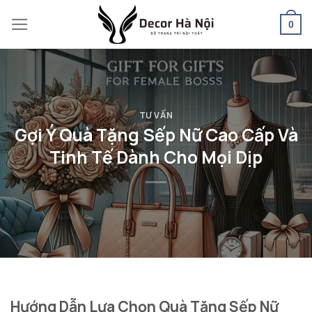
Skip
0
to
content
TƯ VẤN
Gợi Ý Quà Tặng Sếp Nữ Cao Cấp Và
Tinh Tế Dành Cho Mọi Dịp
Hướng Dẫn Lựa Chọn Quà Tặng Sếp Nữ