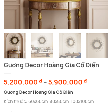
Gương Decor Hoàng Gia Cổ Điển
Khoảng
5.200.000
–
5.900.000
₫
₫
giá:
Gương Decor Hoàng Gia Cổ Điển
từ
5.200.0
Kích thước: 60x60cm, 80x80cm, 100x100cm
đến