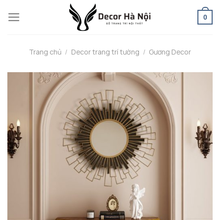
Skip
0
to
content
Trang chủ
/
Decor trang trí tường
/
Gương Decor