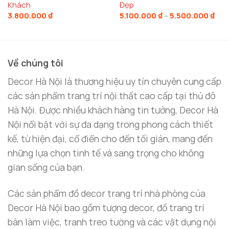
Khách
Đẹp
Kho
3.800.000
₫
5.100.000
₫
–
5.500.000
₫
giá:
từ
5.10
đến
5.5
Về chúng tôi
Decor Hà Nội là thương hiệu uy tín chuyên cung cấp
các sản phẩm trang trí nội thất cao cấp tại thủ đô
Hà Nội. Được nhiều khách hàng tin tưởng, Decor Hà
Nội nổi bật với sự đa dạng trong phong cách thiết
kế, từ hiện đại, cổ điển cho đến tối giản, mang đến
những lựa chọn tinh tế và sang trọng cho không
gian sống của bạn.
Các sản phẩm đồ decor trang trí nhà phòng của
Decor Hà Nội bao gồm tượng decor, đồ trang trí
bàn làm việc, tranh treo tường và các vật dụng nội